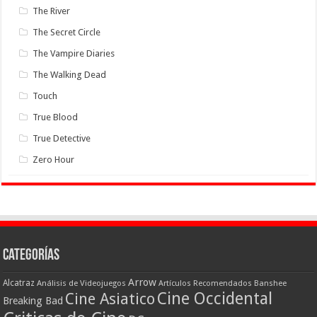
The River
The Secret Circle
The Vampire Diaries
The Walking Dead
Touch
True Blood
True Detective
Zero Hour
Categorías
Arrow
Alcatraz
Análisis de Videojuegos
Artículos Recomendados
Banshee
Cine Occidental
Cine Asiatico
Breaking Bad