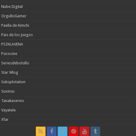
Nube Digital
OrgulloGamer
Paella de Kimchi
Pais de los Juegos
PS3XLAVENA
Psicocine
Seriesdebolsillo
Star Wlog
Subsplotation
Suxinsu
Tanakaseries
Vayatele
Xfar