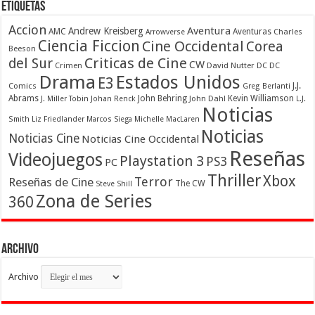
Etiquetas
Accion
Aventura
Andrew Kreisberg
AMC
Aventuras
Charles
Arrowverse
Ciencia Ficcion
Cine Occidental
Corea
Beeson
Criticas de Cine
del Sur
CW
Crimen
David Nutter
DC
DC
Drama
Estados Unidos
E3
Comics
J.J.
Greg Berlanti
Abrams
John Behring
Kevin Williamson
J. Miller Tobin
Johan Renck
John Dahl
L.J.
Noticias
Smith
Liz Friedlander
Marcos Siega
Michelle MacLaren
Noticias
Noticias Cine
Noticias Cine Occidental
Reseñas
Videojuegos
Playstation 3
PS3
PC
Thriller
Xbox
Terror
Reseñas de Cine
The CW
Steve Shill
Zona de Series
360
Archivo
Archivo