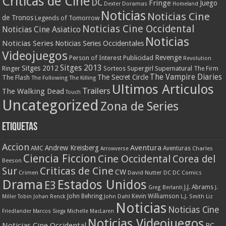
Criticas de Cine
DC
Fringe
Juego
Dexter
Doramas
Homeland
Noticias
Noticias Cine
de Tronos
Legends of Tomorrow
Noticias Cine Occidental
Noticias Cine Asiatico
Noticias
Noticias Series
Noticias Series Occidentales
Videojuegos
Revenge
Person of Interest
Publicidad
Revolution
Sitges 2013
Sitges 2012
Ringer
Supergirl
Supernatural
Sorteos
The Firm
The Vampire Diaries
The Secret Circle
The Flash
The Following
The Killing
Ultimos Articulos
Trailers
The Walking Dead
Touch
Uncategorized
Zona de Series
Etiquetas
Accion
Aventura
Andrew Kreisberg
AMC
Aventuras
Charles
Arrowverse
Ciencia Ficcion
Cine Occidental
Corea del
Beeson
Criticas de Cine
Sur
CW
Crimen
David Nutter
DC
DC Comics
Drama
Estados Unidos
E3
J.J. Abrams
Greg Berlanti
J.
John Behring
Kevin Williamson
Miller Tobin
Johan Renck
John Dahl
L.J. Smith
Liz
Noticias
Noticias Cine
Friedlander
Marcos Siega
Michelle MacLaren
Noticias Videojuegos
Noticias Cine Occidental
PC