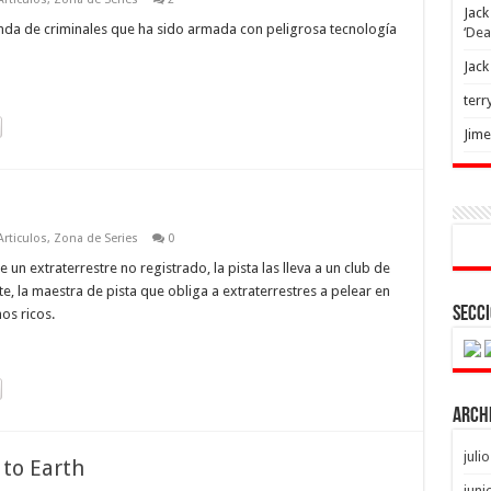
Jack
da de criminales que ha sido armada con peligrosa tecnología
‘Dea
Jack
terr
Jim
rticulos
,
Zona de Series
0
 un extraterrestre no registrado, la pista las lleva a un club de
e, la maestra de pista que obliga a extraterrestres a pelear en
Secci
os ricos.
Arch
juli
 to Earth
juni