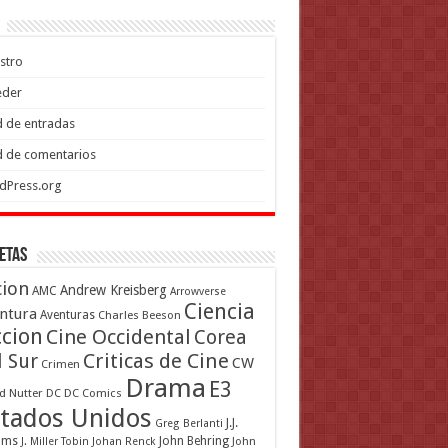
stro
eder
 de entradas
 de comentarios
dPress.org
etas
cion
Andrew Kreisberg
AMC
Arrowverse
Ciencia
ntura
Aventuras
Charles Beeson
ccion
Cine Occidental
Corea
Criticas de Cine
l Sur
CW
Crimen
Drama
E3
d Nutter
DC
DC Comics
tados Unidos
J.J.
Greg Berlanti
ams
John Behring
J. Miller Tobin
Johan Renck
John