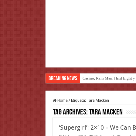
Breaking News
Casino, Rain Man, Hard Eight y o
Introducción al maravilloso mu
Home
/
Etiqueta:
Tara Macken
Tag Archives:
Tara Macken
‘Supergirl’: 2×10 – We Can 