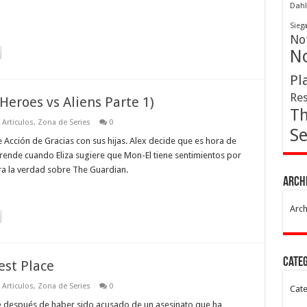
Dahl
Sieg
Not
No
Pl
Res
Heroes vs Aliens Parte 1)
Th
 Articulos
,
Zona de Series
0
Se
de Acción de Gracias con sus hijas. Alex decide que es hora de
prende cuando Eliza sugiere que Mon-El tiene sentimientos por
ara la verdad sobre The Guardian.
Arch
Arch
Cate
est Place
 Articulos
,
Zona de Series
0
Cate
e después de haber sido acusado de un asesinato que ha