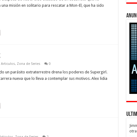
a una misión en solitario para rescatar a Mon-El, que ha sido
Anun
g
 Articulos
,
Zona de Series
0
 un parásito extraterrestre drena los poderes de Supergirl.
rera nueva que lo lleva a contemplar sus motivos. Alex lidia
Ulti
Jim
otra
rticulos
,
Zona de Series
2