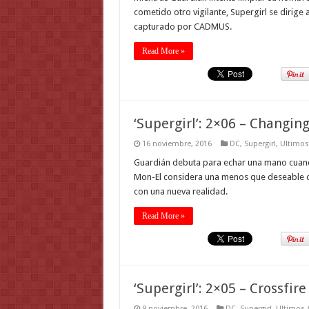
cometido otro vigilante, Supergirl se dirige 
capturado por CADMUS.
Read More »
‘Supergirl’: 2×06 – Changin
16 noviembre, 2016
DC
,
Supergirl
,
Ultimos
Guardián debuta para echar una mano cuando
Mon-El considera una menos que deseable car
con una nueva realidad.
Read More »
‘Supergirl’: 2×05 – Crossfire
9 noviembre, 2016
DC
,
Supergirl
,
Ultimos A