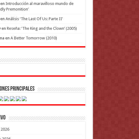
en
Introducción al maravilloso mundo de
dly Premonition’
en
Análisis ‘The Last Of Us: Parte II’
y
en
Reseña: ‘The King and the Clown’ (2005)
ena
en
A Better Tomorrow (2010)
ones Principales
ivo
o 2026
o 2026