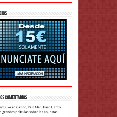
cios
mos Comentarios
my Duke
en
Casino, Rain Man, Hard Eight y
s grandes películas sobre las apuestas.