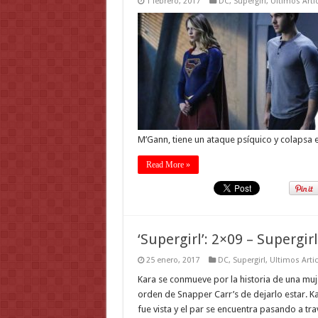
1 febrero, 2017
DC
,
Supergirl
,
Ultimos Arti
M’Gann, tiene un ataque psíquico y colapsa
Read More »
‘Supergirl’: 2×09 – Supergirl
25 enero, 2017
DC
,
Supergirl
,
Ultimos Arti
Kara se conmueve por la historia de una muj
orden de Snapper Carr’s de dejarlo estar. Kar
fue vista y el par se encuentra pasando a tra