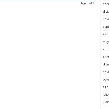
Page 1 of 2
ene
dici
nov
sep
ago
may
abri
ene
dici
nov
octu
ago
juli
juni