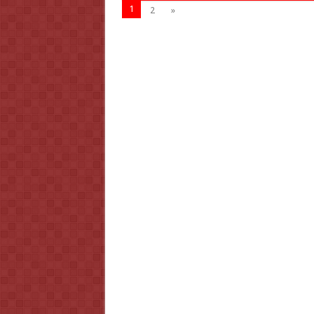
1
2
»