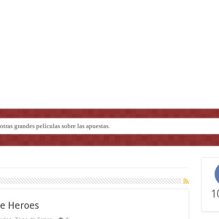
tras grandes películas sobre las apuestas.
ndo de ‘Deadly Premonition’
1
Be Heroes