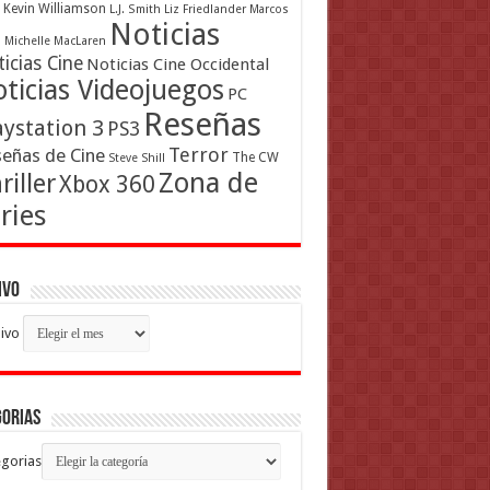
Kevin Williamson
L.J. Smith
Liz Friedlander
Marcos
Noticias
a
Michelle MacLaren
icias Cine
Noticias Cine Occidental
ticias Videojuegos
PC
Reseñas
aystation 3
PS3
Terror
eñas de Cine
The CW
Steve Shill
Zona de
riller
Xbox 360
ries
ivo
ivo
gorias
gorias