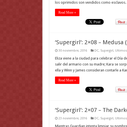
los oprimidos son vendidos como esclavos.
Read More »
‘Supergirl’: 2×08 – Medusa (
30 noviembre, 2016
DC
,
Supergirl
,
Ultimos
Eliza viene a la ciudad para celebrar el Día 
salir del armario con su madre; Kara se sor
ella y Winn y James consideran contarle a K
Read More »
‘Supergirl’: 2×07 – The Dark
23 noviembre, 2016
DC
,
Supergirl
,
Ultimos
Mientras Guardian intenta limpiar su nombr