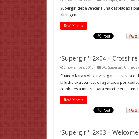
Supergirl debe vencer a una despiadada ban
alienígena.
Read More »
‘Supergirl’: 2×04 – Crossfire
2 noviembre, 2016
DC
,
Supergirl
,
Ultimos A
Cuando Kara y Alex investigan el asesinato de
la lucha extraterrestre regentado por Roulett
combates a muerte para entretener a human
Read More »
‘Supergirl’: 2×03 – Welcome