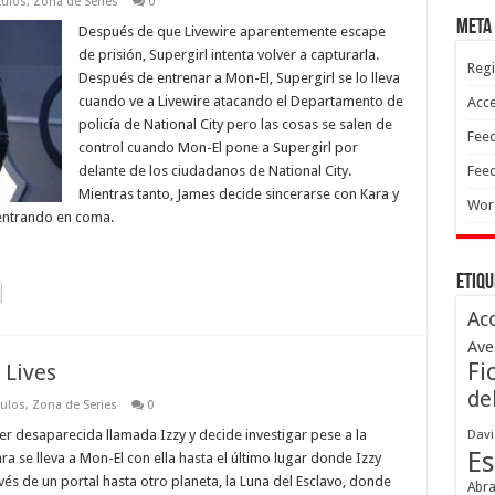
culos
,
Zona de Series
0
Meta
Después de que Livewire aparentemente escape
de prisión, Supergirl intenta volver a capturarla.
Regi
Después de entrenar a Mon-El, Supergirl se lo lleva
cuando ve a Livewire atacando el Departamento de
Acc
policía de National City pero las cosas se salen de
Feed
control cuando Mon-El pone a Supergirl por
delante de los ciudadanos de National City.
Feed
Mientras tanto, James decide sincerarse con Kara y
Wor
 entrando en coma.
Etiqu
Ac
Ave
Fi
 Lives
de
culos
,
Zona de Series
0
er desaparecida llamada Izzy y decide investigar pese a la
Davi
Es
a se lleva a Mon-El con ella hasta el último lugar donde Izzy
vés de un portal hasta otro planeta, la Luna del Esclavo, donde
Abr