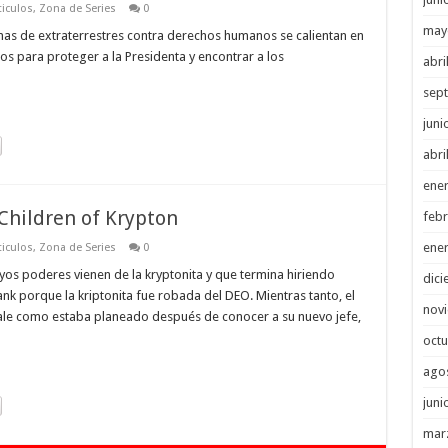
ticulos
,
Zona de Series
0
may
mas de extraterrestres contra derechos humanos se calientan en
dos para proteger a la Presidenta y encontrar a los
abri
sep
juni
abri
ene
 Children of Krypton
febr
ene
ticulos
,
Zona de Series
0
yos poderes vienen de la kryptonita y que termina hiriendo
dici
nk porque la kriptonita fue robada del DEO. Mientras tanto, el
nov
sale como estaba planeado después de conocer a su nuevo jefe,
octu
ago
juni
mar