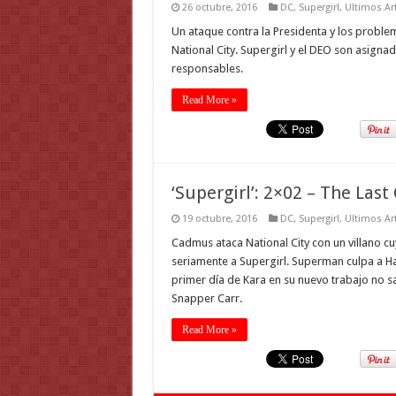
26 octubre, 2016
DC
,
Supergirl
,
Ultimos Ar
Un ataque contra la Presidenta y los proble
National City. Supergirl y el DEO son asigna
responsables.
Read More »
‘Supergirl’: 2×02 – The Last
19 octubre, 2016
DC
,
Supergirl
,
Ultimos Ar
Cadmus ataca National City con un villano cu
seriamente a Supergirl. Superman culpa a Ha
primer día de Kara en su nuevo trabajo no 
Snapper Carr.
Read More »