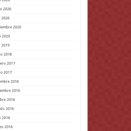
o 2026
l 2026
tiembre 2020
o 2020
l 2019
ro 2018
ero 2017
ro 2017
embre 2016
iembre 2016
bre 2016
sto 2016
o 2016
zo 2016