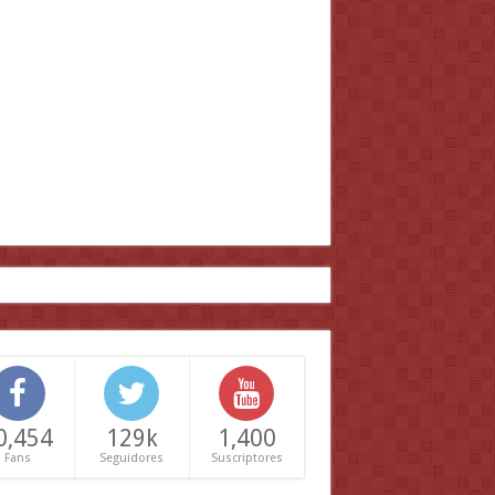
0,454
129k
1,400
Fans
Seguidores
Suscriptores