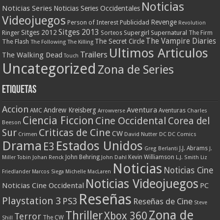
Noticias
Noticias Series
Noticias Series Occidentales
Videojuegos
Revenge
Person of Interest
Publicidad
Revolution
Sitges 2013
Sitges 2012
Ringer
Supergirl
Supernatural
Sorteos
The Firm
The Vampire Diaries
The Secret Circle
The Flash
The Following
The Killing
Ultimos Articulos
Trailers
The Walking Dead
Touch
Uncategorized
Zona de Series
Etiquetas
Accion
Aventura
Andrew Kreisberg
AMC
Aventuras
Charles
Arrowverse
Ciencia Ficcion
Cine Occidental
Corea del
Beeson
Criticas de Cine
Sur
CW
Crimen
David Nutter
DC
DC Comics
Drama
Estados Unidos
E3
J.J. Abrams
Greg Berlanti
J.
John Behring
Kevin Williamson
Miller Tobin
Johan Renck
John Dahl
L.J. Smith
Liz
Noticias
Noticias Cine
Friedlander
Marcos Siega
Michelle MacLaren
Noticias Videojuegos
Noticias Cine Occidental
PC
Reseñas
Playstation 3
PS3
Reseñas de Cine
Steve
Zona de
Thriller
Xbox 360
Terror
The CW
Shill