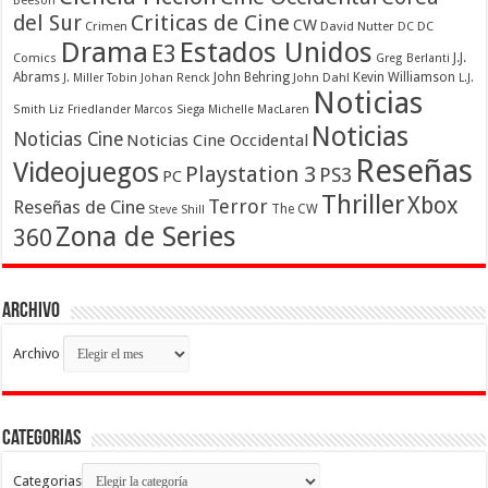
Criticas de Cine
del Sur
CW
Crimen
David Nutter
DC
DC
Drama
Estados Unidos
E3
Comics
J.J.
Greg Berlanti
Abrams
John Behring
Kevin Williamson
J. Miller Tobin
Johan Renck
John Dahl
L.J.
Noticias
Smith
Liz Friedlander
Marcos Siega
Michelle MacLaren
Noticias
Noticias Cine
Noticias Cine Occidental
Reseñas
Videojuegos
Playstation 3
PS3
PC
Thriller
Xbox
Terror
Reseñas de Cine
The CW
Steve Shill
Zona de Series
360
Archivo
Archivo
Categorias
Categorias