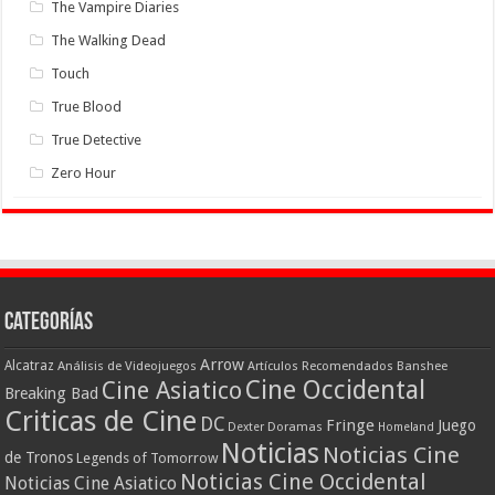
The Vampire Diaries
The Walking Dead
Touch
True Blood
True Detective
Zero Hour
Categorías
Arrow
Alcatraz
Análisis de Videojuegos
Artículos Recomendados
Banshee
Cine Occidental
Cine Asiatico
Breaking Bad
Criticas de Cine
DC
Fringe
Juego
Dexter
Doramas
Homeland
Noticias
Noticias Cine
de Tronos
Legends of Tomorrow
Noticias Cine Occidental
Noticias Cine Asiatico