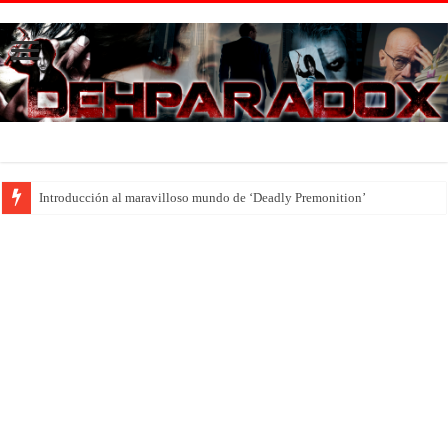
Introducción al maravilloso mundo de ‘Deadly Premonition’