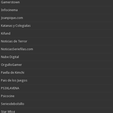
Gamerstown
Infocinema
Joanpique.com
Katanas y Colegialas
Kifund
Noticias de Terror
NoticiasSeriefilas.com
Nube Digital
OrgulloGamer
Paella de Kimchi
Pais de los Juegos
PS3XLAVENA
Psicocine
Seriesdebolsillo
Star Wlog