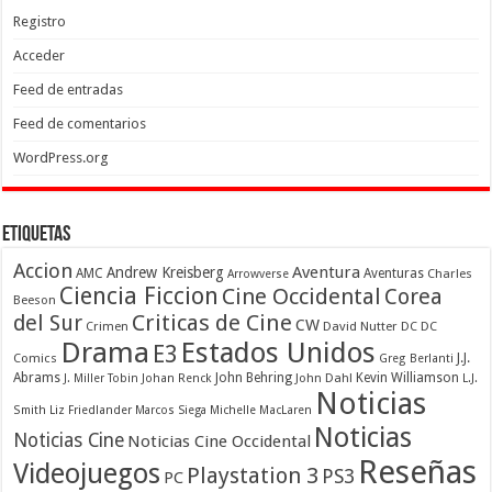
Registro
Acceder
Feed de entradas
Feed de comentarios
WordPress.org
Etiquetas
Accion
Aventura
Andrew Kreisberg
AMC
Aventuras
Charles
Arrowverse
Ciencia Ficcion
Cine Occidental
Corea
Beeson
Criticas de Cine
del Sur
CW
Crimen
David Nutter
DC
DC
Drama
Estados Unidos
E3
Comics
J.J.
Greg Berlanti
Abrams
John Behring
Kevin Williamson
J. Miller Tobin
Johan Renck
John Dahl
L.J.
Noticias
Smith
Liz Friedlander
Marcos Siega
Michelle MacLaren
Noticias
Noticias Cine
Noticias Cine Occidental
Reseñas
Videojuegos
Playstation 3
PS3
PC