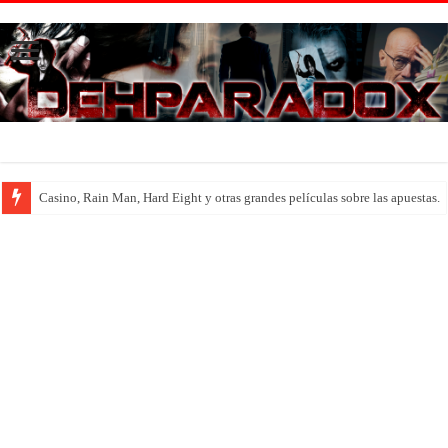
Introducción al maravilloso mundo de ‘Deadly Premonition’