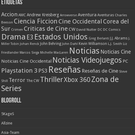
Etiquetas
Accion
Aventura
Andrew Kreisberg
AMC
Aventuras
Charles
Arrowverse
Ciencia Ficcion
Cine Occidental
Corea del
Beeson
Criticas de Cine
Sur
CW
Crimen
David Nutter
DC
DC Comics
Drama
Estados Unidos
E3
J.J. Abrams
Greg Berlanti
J.
John Behring
Kevin Williamson
Miller Tobin
Johan Renck
John Dahl
L.J. Smith
Liz
Noticias
Noticias Cine
Friedlander
Marcos Siega
Michelle MacLaren
Noticias Videojuegos
Noticias Cine Occidental
PC
Reseñas
Playstation 3
PS3
Reseñas de Cine
Steve
Zona de
Thriller
Xbox 360
Terror
The CW
Shill
Series
Blogroll
5KageS
Allzine
Asia-Team