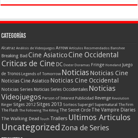
Categorías
Arrow
Alcatraz
Análisis de Videojuegos
Artículos Recomendados
Banshee
Cine Occidental
Cine Asiatico
Breaking Bad
Criticas de Cine
DC
Fringe
Juego
Dexter
Doramas
Homeland
Noticias
Noticias Cine
de Tronos
Legends of Tomorrow
Noticias Cine Occidental
Noticias Cine Asiatico
Noticias
Noticias Series
Noticias Series Occidentales
Videojuegos
Revenge
Person of Interest
Publicidad
Revolution
Sitges 2013
Sitges 2012
Ringer
Supergirl
Supernatural
Sorteos
The Firm
The Vampire Diaries
The Secret Circle
The Flash
The Following
The Killing
Ultimos Articulos
Trailers
The Walking Dead
Touch
Uncategorized
Zona de Series