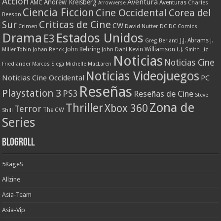
Accion
Aventura
Andrew Kreisberg
AMC
Aventuras
Charles
Arrowverse
Ciencia Ficcion
Cine Occidental
Corea del
Beeson
Criticas de Cine
Sur
CW
Crimen
David Nutter
DC
DC Comics
Drama
Estados Unidos
E3
J.J. Abrams
Greg Berlanti
J.
John Behring
Kevin Williamson
Miller Tobin
Johan Renck
John Dahl
L.J. Smith
Liz
Noticias
Noticias Cine
Friedlander
Marcos Siega
Michelle MacLaren
Noticias Videojuegos
Noticias Cine Occidental
PC
Reseñas
Playstation 3
PS3
Reseñas de Cine
Steve
Zona de
Thriller
Xbox 360
Terror
The CW
Shill
Series
Blogroll
5KageS
Allzine
Asia-Team
Asia-Vip