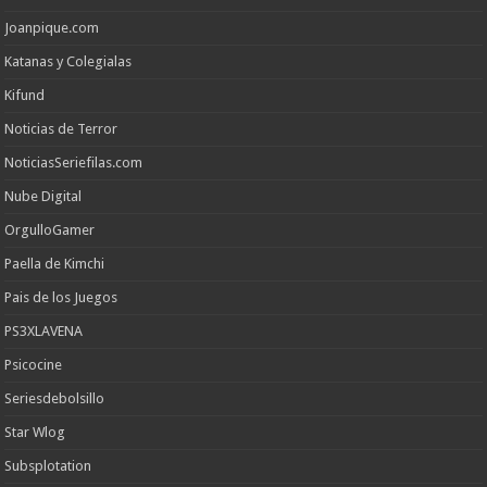
Joanpique.com
Katanas y Colegialas
Kifund
Noticias de Terror
NoticiasSeriefilas.com
Nube Digital
OrgulloGamer
Paella de Kimchi
Pais de los Juegos
PS3XLAVENA
Psicocine
Seriesdebolsillo
Star Wlog
Subsplotation