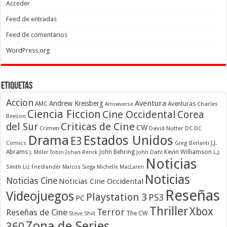
Acceder
Feed de entradas
Feed de comentarios
WordPress.org
Etiquetas
Accion
Aventura
Andrew Kreisberg
AMC
Aventuras
Charles
Arrowverse
Ciencia Ficcion
Cine Occidental
Corea
Beeson
Criticas de Cine
del Sur
CW
Crimen
David Nutter
DC
DC
Drama
Estados Unidos
E3
Comics
J.J.
Greg Berlanti
Abrams
John Behring
Kevin Williamson
J. Miller Tobin
Johan Renck
John Dahl
L.J.
Noticias
Smith
Liz Friedlander
Marcos Siega
Michelle MacLaren
Noticias
Noticias Cine
Noticias Cine Occidental
Reseñas
Videojuegos
Playstation 3
PS3
PC
Thriller
Xbox
Terror
Reseñas de Cine
The CW
Steve Shill
Zona de Series
360