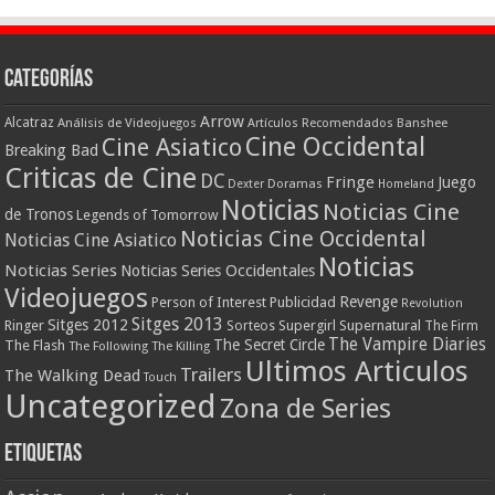
Categorías
Arrow
Alcatraz
Análisis de Videojuegos
Artículos Recomendados
Banshee
Cine Occidental
Cine Asiatico
Breaking Bad
Criticas de Cine
DC
Fringe
Juego
Dexter
Doramas
Homeland
Noticias
Noticias Cine
de Tronos
Legends of Tomorrow
Noticias Cine Occidental
Noticias Cine Asiatico
Noticias
Noticias Series
Noticias Series Occidentales
Videojuegos
Revenge
Person of Interest
Publicidad
Revolution
Sitges 2013
Sitges 2012
Ringer
Supergirl
Supernatural
Sorteos
The Firm
The Vampire Diaries
The Secret Circle
The Flash
The Following
The Killing
Ultimos Articulos
Trailers
The Walking Dead
Touch
Uncategorized
Zona de Series
Etiquetas