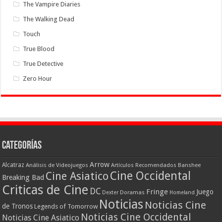
The Vampire Diaries
The Walking Dead
Touch
True Blood
True Detective
Zero Hour
Categorías
Arrow
Alcatraz
Análisis de Videojuegos
Artículos Recomendados
Banshee
Cine Occidental
Cine Asiatico
Breaking Bad
Criticas de Cine
DC
Fringe
Juego
Dexter
Doramas
Homeland
Noticias
Noticias Cine
de Tronos
Legends of Tomorrow
Noticias Cine Occidental
Noticias Cine Asiatico