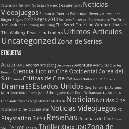
Noticias
Noticias Series
Noticias Series Occidentales
Videojuegos
Revenge
Person of Interest
Publicidad
Revolution
Sitges 2013
Sitges 2012
Ringer
Supergirl
Supernatural
Sorteos
The Firm
The Vampire Diaries
The Secret Circle
The Flash
The Following
The Killing
Ultimos Articulos
Trailers
The Walking Dead
Touch
Uncategorized
Zona de Series
Etiquetas
Accion
Aventura
Andrew Kreisberg
AMC
Aventuras
Charles
Arrowverse
Ciencia Ficcion
Cine Occidental
Corea del
Beeson
Criticas de Cine
Sur
CW
Crimen
David Nutter
DC
DC Comics
Drama
Estados Unidos
E3
J.J. Abrams
Greg Berlanti
J.
John Behring
Kevin Williamson
Miller Tobin
Johan Renck
John Dahl
L.J. Smith
Liz
Noticias
Noticias Cine
Friedlander
Marcos Siega
Michelle MacLaren
Noticias Videojuegos
Noticias Cine Occidental
PC
Reseñas
Playstation 3
PS3
Reseñas de Cine
Steve
Zona de
Thriller
Xbox 360
Terror
The CW
Shill