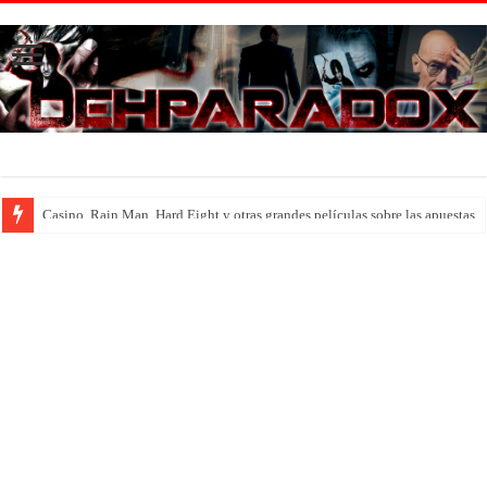
Introducción al maravilloso mundo de ‘Deadly Premonition’