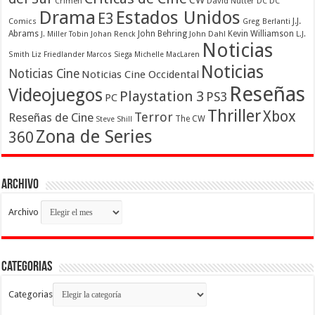
Crimen
David Nutter
DC
DC
Drama
Estados Unidos
E3
Comics
J.J.
Greg Berlanti
Abrams
John Behring
Kevin Williamson
J. Miller Tobin
Johan Renck
John Dahl
L.J.
Noticias
Smith
Liz Friedlander
Marcos Siega
Michelle MacLaren
Noticias
Noticias Cine
Noticias Cine Occidental
Reseñas
Videojuegos
Playstation 3
PS3
PC
Thriller
Xbox
Terror
Reseñas de Cine
The CW
Steve Shill
Zona de Series
360
Archivo
Archivo
Categorias
Categorias