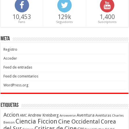
10,453
129k
1,400
Fans
Seguidores
Suscriptores
Meta
Registro
Acceder
Feed de entradas
Feed de comentarios
WordPress.org
Etiquetas
Accion
Aventura
Andrew Kreisberg
AMC
Aventuras
Charles
Arrowverse
Ciencia Ficcion
Cine Occidental
Corea
Beeson
Criticas de Cine
del Sur
CW