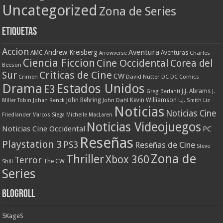
Uncategorized
Zona de Series
Etiquetas
Accion
Aventura
Andrew Kreisberg
AMC
Aventuras
Charles
Arrowverse
Ciencia Ficcion
Cine Occidental
Corea del
Beeson
Criticas de Cine
Sur
CW
Crimen
David Nutter
DC
DC Comics
Drama
Estados Unidos
E3
J.J. Abrams
Greg Berlanti
J.
John Behring
Kevin Williamson
Miller Tobin
Johan Renck
John Dahl
L.J. Smith
Liz
Noticias
Noticias Cine
Friedlander
Marcos Siega
Michelle MacLaren
Noticias Videojuegos
Noticias Cine Occidental
PC
Reseñas
Playstation 3
PS3
Reseñas de Cine
Steve
Zona de
Thriller
Xbox 360
Terror
The CW
Shill
Series
Blogroll
5KageS