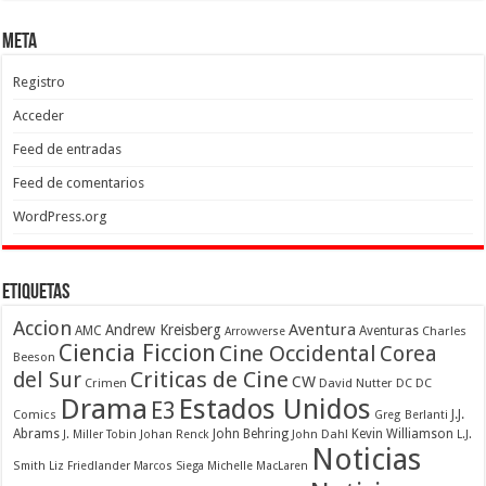
Meta
Registro
Acceder
Feed de entradas
Feed de comentarios
WordPress.org
Etiquetas
Accion
Aventura
Andrew Kreisberg
AMC
Aventuras
Charles
Arrowverse
Ciencia Ficcion
Cine Occidental
Corea
Beeson
Criticas de Cine
del Sur
CW
Crimen
David Nutter
DC
DC
Drama
Estados Unidos
E3
Comics
J.J.
Greg Berlanti
Abrams
John Behring
Kevin Williamson
J. Miller Tobin
Johan Renck
John Dahl
L.J.
Noticias
Smith
Liz Friedlander
Marcos Siega
Michelle MacLaren