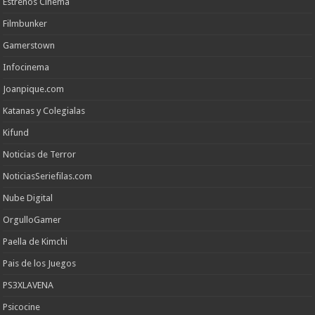
Estrenos Cinema
Filmbunker
Gamerstown
Infocinema
Joanpique.com
Katanas y Colegialas
Kifund
Noticias de Terror
NoticiasSeriefilas.com
Nube Digital
OrgulloGamer
Paella de Kimchi
Pais de los Juegos
PS3XLAVENA
Psicocine