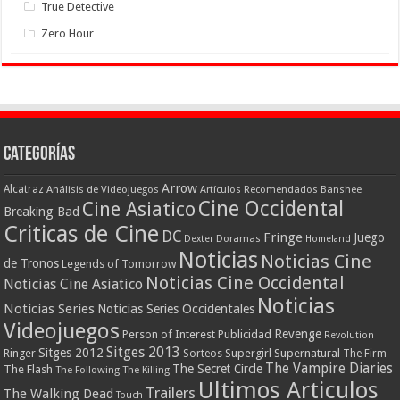
True Detective
Zero Hour
Categorías
Arrow
Alcatraz
Análisis de Videojuegos
Artículos Recomendados
Banshee
Cine Occidental
Cine Asiatico
Breaking Bad
Criticas de Cine
DC
Fringe
Juego
Dexter
Doramas
Homeland
Noticias
Noticias Cine
de Tronos
Legends of Tomorrow
Noticias Cine Occidental
Noticias Cine Asiatico
Noticias
Noticias Series
Noticias Series Occidentales
Videojuegos
Revenge
Person of Interest
Publicidad
Revolution
Sitges 2013
Sitges 2012
Ringer
Supergirl
Supernatural
Sorteos
The Firm
The Vampire Diaries
The Secret Circle
The Flash
The Following
The Killing
Ultimos Articulos
Trailers
The Walking Dead
Touch