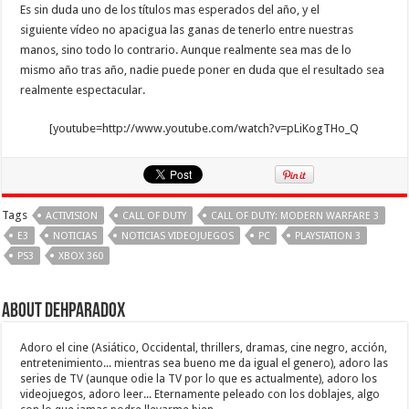
Es sin duda uno de los títulos mas esperados del año, y el
siguiente vídeo no apacigua las ganas de tenerlo entre nuestras
manos, sino todo lo contrario. Aunque realmente sea mas de lo
mismo año tras año, nadie puede poner en duda que el resultado sea
realmente espectacular.
[youtube=http://www.youtube.com/watch?v=pLiKogTHo_Q
Tags
ACTIVISION
CALL OF DUTY
CALL OF DUTY: MODERN WARFARE 3
E3
NOTICIAS
NOTICIAS VIDEOJUEGOS
PC
PLAYSTATION 3
PS3
XBOX 360
About Dehparadox
Adoro el cine (Asiático, Occidental, thrillers, dramas, cine negro, acción,
entretenimiento... mientras sea bueno me da igual el genero), adoro las
series de TV (aunque odie la TV por lo que es actualmente), adoro los
videojuegos, adoro leer... Eternamente peleado con los doblajes, algo