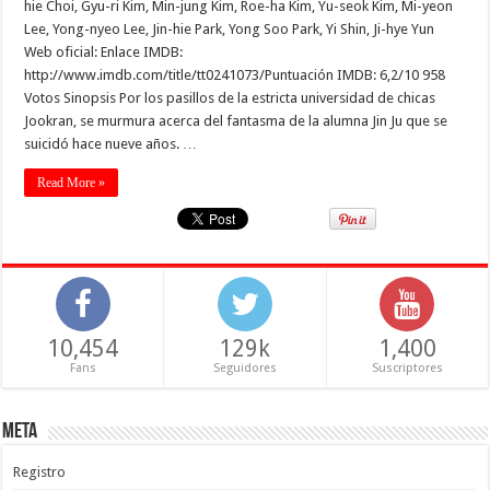
hie Choi, Gyu-ri Kim, Min-jung Kim, Roe-ha Kim, Yu-seok Kim, Mi-yeon
Lee, Yong-nyeo Lee, Jin-hie Park, Yong Soo Park, Yi Shin, Ji-hye Yun
Web oficial: Enlace IMDB:
http://www.imdb.com/title/tt0241073/Puntuación IMDB: 6,2/10 958
Votos Sinopsis Por los pasillos de la estricta universidad de chicas
Jookran, se murmura acerca del fantasma de la alumna Jin Ju que se
suicidó hace nueve años. …
Read More »
10,454
129k
1,400
Fans
Seguidores
Suscriptores
Meta
Registro