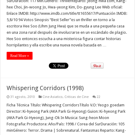
SurDuración: 117 Min.Género: ThrillerReparto: Jeong-hwa Eom, Kang-
hee Choi, Jin-woong Jo, Hwa-yeong Kim, Do-gyung Lee Web oficial:
Enlace IMDB: http://www.imdb.com/title/tt1655617/Puntuación IMDB:
5,8/10 94 Votos Sinopsis “Best Seller”es un thriller en torno a la
escritora Hee Soo (Uhm Jung Hwa) que se muda a una pequeña casa
en una zona rural después de involucrarse en un escándalo de plagio.
Hee Soo entonces escucha a una misteriosa figura contar historias
horripilantes y ella escribe una nueva novela basada en …
Read More »
Whispering Corridors (1998)
31 agosto, 2010
Cine Asiatico
,
Criticas de Cine
22
Ficha Técnica Título: Whispering CorridorsTítulo V.O: Yeogo goedam
Director: Ki-hyeong Park (AKA Park Gi-Hyeong) Guion: Ki-hyeong Park
(AKA Park Gi-Hyeong), Jung-Ok In Musica: Sung-heon Moon
Fotografia: Productora: Año/País: 1998 / Corea del SurDuración: 105
minGénero: Terror. Drama | Sobrenatural. Fantasmas Reparto: Kang-