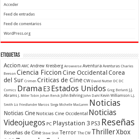
Acceder
Feed de entradas
Feed de comentarios
WordPress.org
Etiquetas
Accion
Aventura
Andrew Kreisberg
AMC
Aventuras
Charles
Arrowverse
Ciencia Ficcion
Cine Occidental
Corea
Beeson
Criticas de Cine
del Sur
CW
Crimen
David Nutter
DC
DC
Drama
Estados Unidos
E3
Comics
J.J.
Greg Berlanti
Abrams
John Behring
Kevin Williamson
J. Miller Tobin
Johan Renck
John Dahl
L.J.
Noticias
Smith
Liz Friedlander
Marcos Siega
Michelle MacLaren
Noticias
Noticias Cine
Noticias Cine Occidental
Reseñas
Videojuegos
Playstation 3
PS3
PC
Thriller
Xbox
Terror
Reseñas de Cine
The CW
Steve Shill