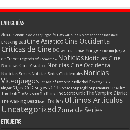
Categorías
Arrow
Alcatraz
Análisis de Videojuegos
Artículos Recomendados
Banshee
Cine Occidental
Cine Asiatico
Breaking Bad
Criticas de Cine
DC
Fringe
Juego
Dexter
Doramas
Homeland
Noticias
Noticias Cine
de Tronos
Legends of Tomorrow
Noticias Cine Occidental
Noticias Cine Asiatico
Noticias
Noticias Series
Noticias Series Occidentales
Videojuegos
Revenge
Person of Interest
Publicidad
Revolution
Sitges 2013
Sitges 2012
Ringer
Supergirl
Supernatural
Sorteos
The Firm
The Vampire Diaries
The Secret Circle
The Flash
The Following
The Killing
Ultimos Articulos
Trailers
The Walking Dead
Touch
Uncategorized
Zona de Series
Etiquetas