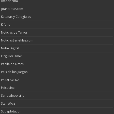
Infocinema
Joanpique.com
Katanas y Colegialas
Kifund
Noticias de Terror
NoticiasSeriefilas.com
Nube Digital
OrgulloGamer
Paella de Kimchi
Pais de los Juegos
PS3XLAVENA
Psicocine
Seriesdebolsillo
Star Wlog
Subsplotation