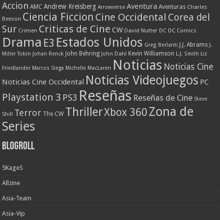
Accion
Aventura
Andrew Kreisberg
AMC
Aventuras
Charles
Arrowverse
Ciencia Ficcion
Cine Occidental
Corea del
Beeson
Criticas de Cine
Sur
CW
Crimen
David Nutter
DC
DC Comics
Drama
Estados Unidos
E3
J.J. Abrams
Greg Berlanti
J.
John Behring
Kevin Williamson
Miller Tobin
Johan Renck
John Dahl
L.J. Smith
Liz
Noticias
Noticias Cine
Friedlander
Marcos Siega
Michelle MacLaren
Noticias Videojuegos
Noticias Cine Occidental
PC
Reseñas
Playstation 3
PS3
Reseñas de Cine
Steve
Zona de
Thriller
Xbox 360
Terror
The CW
Shill
Series
Blogroll
5KageS
Allzine
Asia-Team
Asia-Vip