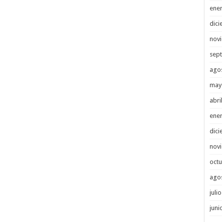
ene
dici
nov
sep
ago
may
abri
ene
dici
nov
octu
ago
juli
juni