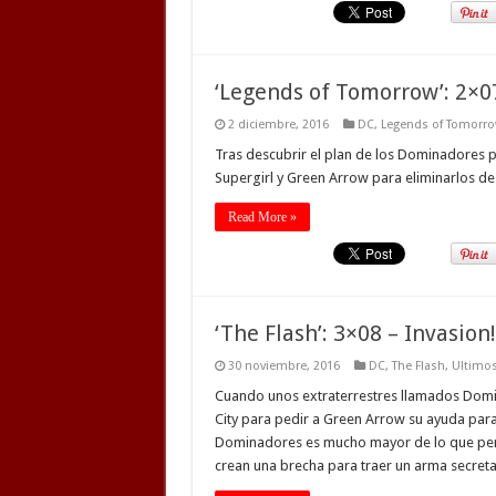
‘Legends of Tomorrow’: 2×07
2 diciembre, 2016
DC
,
Legends of Tomorr
Tras descubrir el plan de los Dominadores p
Supergirl y Green Arrow para eliminarlos de
Read More »
‘The Flash’: 3×08 – Invasion!
30 noviembre, 2016
DC
,
The Flash
,
Ultimos
Cuando unos extraterrestres llamados Domina
City para pedir a Green Arrow su ayuda para
Dominadores es mucho mayor de lo que pens
crean una brecha para traer un arma secreta,