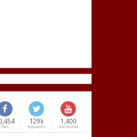
0,454
129k
1,400
Fans
Seguidores
Suscriptores