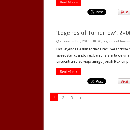
Read More »
‘Legends of Tomorrow’: 2×0
20 noviembre, 2016
DC
,
Legends of Tomor
Las Leyendas están todavía recuperándose d
speedster cuando reciben una alerta de una 
encuentran a su viejo amigo Jonah Hex en p
Read More »
1
2
3
»