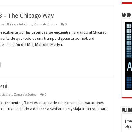
8 – The Chicago Way
Anun
row
,
Ultimos Articulos
,
Zona de Series
0
scubierta por las Leyendas, se encuentran viajando al Chicago
cuenta de que todo es una trampa dispuesta por Eobard
e la Legión del Mal, Malcolm Merlyn.
sent
rticulos
,
Zona de Series
0
 crecientes, Barry es incapaz de centrarse en las vacaciones
on Iris. Decidido a detener a Savitar, Barry viaja a Tierra-3 para
Ulti
Jim
otra