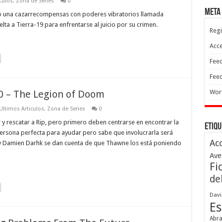
culos
,
Zona de Series
0
Meta
do una cazarrecompensas con poderes vibratorios llamada
elta a Tierra-19 para enfrentarse al juicio por su crimen.
Regi
Acc
Feed
Feed
0 – The Legion of Doom
Wor
Ultimos Articulos
,
Zona de Series
0
y rescatar a Rip, pero primero deben centrarse en encontrar la
Etiqu
 persona perfecta para ayudar pero sabe que involucrarla será
Ac
 y Damien Darhk se dan cuenta de que Thawne los está poniendo
Ave
Fi
de
Davi
Es
Abr