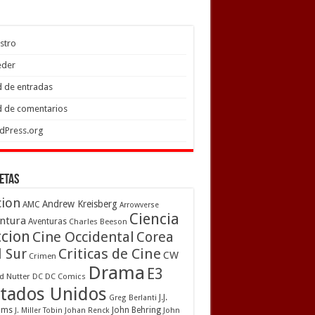
stro
eder
 de entradas
 de comentarios
dPress.org
etas
cion
Andrew Kreisberg
AMC
Arrowverse
Ciencia
ntura
Aventuras
Charles Beeson
ccion
Cine Occidental
Corea
Criticas de Cine
l Sur
CW
Crimen
Drama
E3
d Nutter
DC
DC Comics
tados Unidos
J.J.
Greg Berlanti
ams
John Behring
J. Miller Tobin
Johan Renck
John