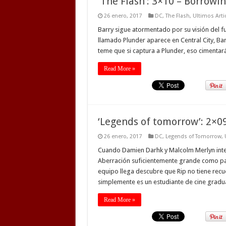
‘The Flash’: 3×10 – Borrow
26 enero, 2017
DC
,
The Flash
,
Ultimos Arti
Barry sigue atormentado por su visión del fu
llamado Plunder aparece en Central City, Barr
teme que si captura a Plunder, eso cimentará 
Read More »
‘Legends of tomorrow’: 2×09
26 enero, 2017
DC
,
Legends of Tomorrow
,
Cuando Damien Darhk y Malcolm Merlyn intent
Aberración suficientemente grande como par
equipo llega descubre que Rip no tiene rec
simplemente es un estudiante de cine gradu
Read More »