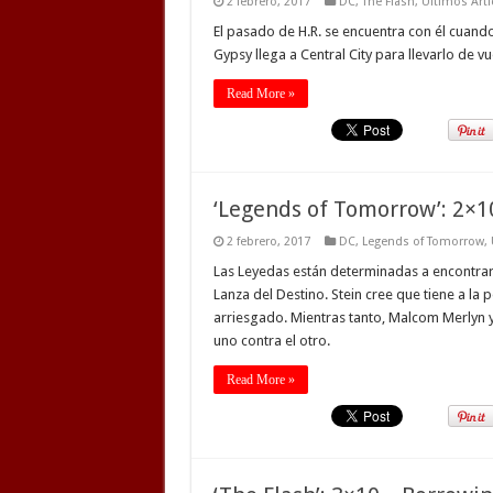
2 febrero, 2017
DC
,
The Flash
,
Ultimos Arti
El pasado de H.R. se encuentra con él cuan
Gypsy llega a Central City para llevarlo de vu
Read More »
‘Legends of Tomorrow’: 2×1
2 febrero, 2017
DC
,
Legends of Tomorrow
,
Las Leyedas están determinadas a encontrar 
Lanza del Destino. Stein cree que tiene a la
arriesgado. Mientras tanto, Malcom Merlyn
uno contra el otro.
Read More »