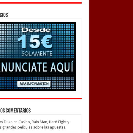
cios
mos Comentarios
my Duke
en
Casino, Rain Man, Hard Eight y
s grandes películas sobre las apuestas.