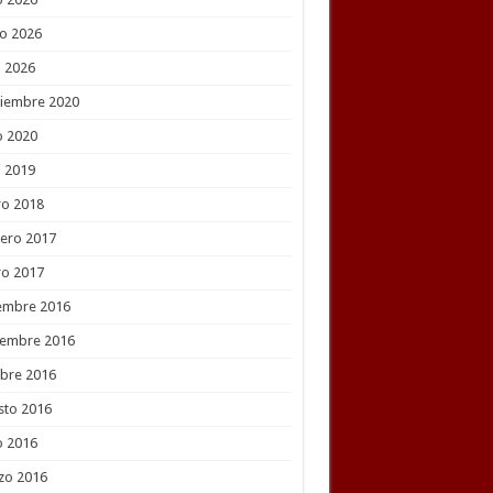
o 2026
l 2026
tiembre 2020
o 2020
l 2019
ro 2018
ero 2017
ro 2017
embre 2016
iembre 2016
bre 2016
sto 2016
o 2016
zo 2016