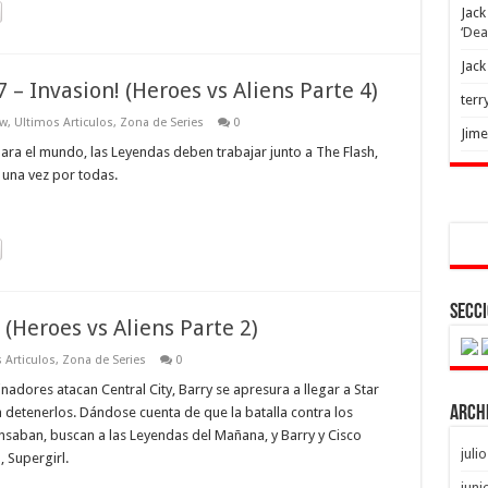
Jack
‘Dea
Jack
 – Invasion! (Heroes vs Aliens Parte 4)
terr
ow
,
Ultimos Articulos
,
Zona de Series
0
Jim
ara el mundo, las Leyendas deben trabajar junto a The Flash,
 una vez por todas.
Secci
 (Heroes vs Aliens Parte 2)
 Articulos
,
Zona de Series
0
dores atacan Central City, Barry se apresura a llegar a Star
Arch
 detenerlos. Dándose cuenta de que la batalla contra los
aban, buscan a las Leyendas del Mañana, y Barry y Cisco
juli
 Supergirl.
juni