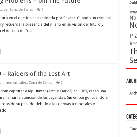
ing Problems From The Future
Dahl
culos
,
Zona de Series
0
Sieg
Not
turo en el que Iris es asesinada por Savitar. Cuando un criminal
No
y recuerda la presencia del villano en su visión del futuro y
el destino de Iris.
Pl
Res
Th
Se
 – Raiders of the Lost Art
Arch
Ultimos Articulos
,
Zona de Series
0
an capturar a Rip Hunter (Arthur Darvill) en 1967, crean una
Arch
a llamar la atención de las Leyendas. Sin embargo, cuando el
uerdos de su pasado debido a las derivas temporales y
ado.
Cate
Cate