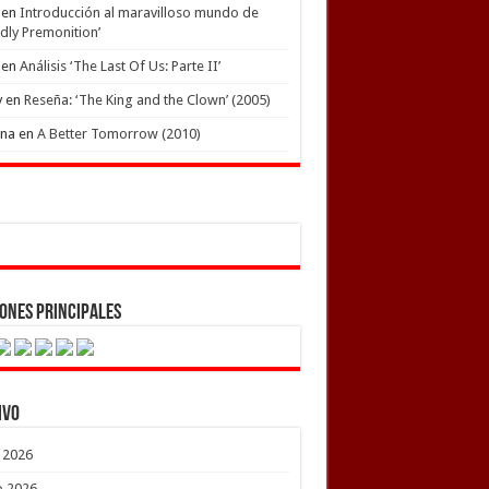
en
Introducción al maravilloso mundo de
dly Premonition’
en
Análisis ‘The Last Of Us: Parte II’
y
en
Reseña: ‘The King and the Clown’ (2005)
ena
en
A Better Tomorrow (2010)
ones Principales
ivo
o 2026
o 2026