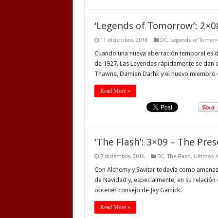
‘Legends of Tomorrow’: 2×0
11 diciembre, 2016
DC
,
Legends of Tomor
Cuando una nueva aberración temporal es de
de 1927. Las Leyendas rápidamente se dan 
Thawne, Damien Darhk y el nuevo miembro d
Read More »
‘The Flash’: 3×09 – The Pre
7 diciembre, 2016
DC
,
The Flash
,
Ultimos A
Con Alchemy y Savitar todavía como amenazas
de Navidad y, especialmente, en su relación c
obtener consejo de Jay Garrick.
Read More »