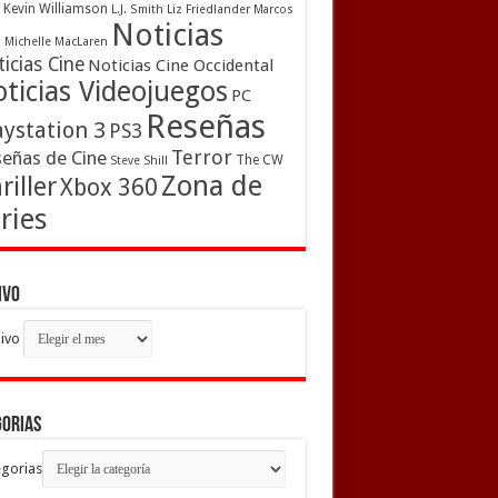
Kevin Williamson
L.J. Smith
Liz Friedlander
Marcos
Noticias
a
Michelle MacLaren
icias Cine
Noticias Cine Occidental
ticias Videojuegos
PC
Reseñas
aystation 3
PS3
Terror
eñas de Cine
The CW
Steve Shill
Zona de
riller
Xbox 360
ries
ivo
ivo
gorias
gorias