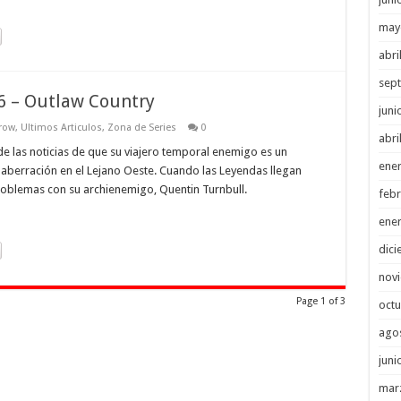
may
abri
sep
6 – Outlaw Country
juni
row
,
Ultimos Articulos
,
Zona de Series
0
abri
e las noticias de que su viajero temporal enemigo es un
ene
aberración en el Lejano Oeste. Cuando las Leyendas llegan
roblemas con su archienemigo, Quentin Turnbull.
febr
ene
dici
nov
Page 1 of 3
octu
ago
juni
mar