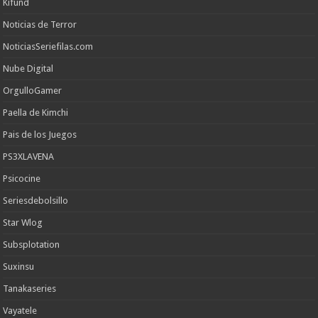
Kifund
Noticias de Terror
NoticiasSeriefilas.com
Nube Digital
OrgulloGamer
Paella de Kimchi
Pais de los Juegos
PS3XLAVENA
Psicocine
Seriesdebolsillo
Star Wlog
Subsplotation
Suxinsu
Tanakaseries
Vayatele