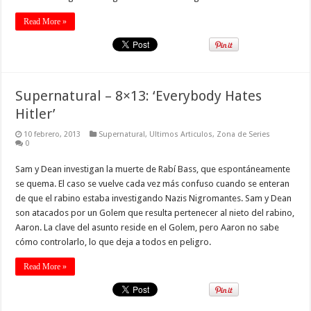
Read More »
Supernatural – 8×13: ‘Everybody Hates
Hitler’
10 febrero, 2013
Supernatural
,
Ultimos Articulos
,
Zona de Series
0
Sam y Dean investigan la muerte de Rabí Bass, que espontáneamente
se quema. El caso se vuelve cada vez más confuso cuando se enteran
de que el rabino estaba investigando Nazis Nigromantes. Sam y Dean
son atacados por un Golem que resulta pertenecer al nieto del rabino,
Aaron. La clave del asunto reside en el Golem, pero Aaron no sabe
cómo controlarlo, lo que deja a todos en peligro.
Read More »