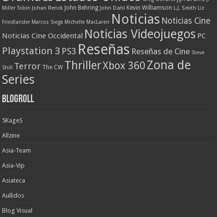
John Behring
Kevin Williamson
Miller Tobin
Johan Renck
John Dahl
L.J. Smith
Liz
Noticias
Noticias Cine
Friedlander
Marcos Siega
Michelle MacLaren
Noticias Videojuegos
Noticias Cine Occidental
PC
Reseñas
Playstation 3
PS3
Reseñas de Cine
Steve
Zona de
Thriller
Xbox 360
Terror
The CW
Shill
Series
Blogroll
5KageS
Allzine
Asia-Team
Asia-Vip
Asiateca
Aullidos
Blog Visual