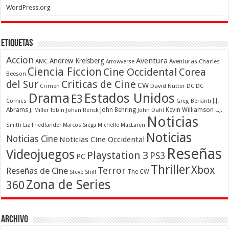
WordPress.org
Etiquetas
Accion
Aventura
Andrew Kreisberg
AMC
Aventuras
Charles
Arrowverse
Ciencia Ficcion
Cine Occidental
Corea
Beeson
Criticas de Cine
del Sur
CW
Crimen
David Nutter
DC
DC
Drama
Estados Unidos
E3
Comics
J.J.
Greg Berlanti
Abrams
John Behring
Kevin Williamson
J. Miller Tobin
Johan Renck
John Dahl
L.J.
Noticias
Smith
Liz Friedlander
Marcos Siega
Michelle MacLaren
Noticias
Noticias Cine
Noticias Cine Occidental
Reseñas
Videojuegos
Playstation 3
PS3
PC
Thriller
Xbox
Terror
Reseñas de Cine
The CW
Steve Shill
Zona de Series
360
Archivo