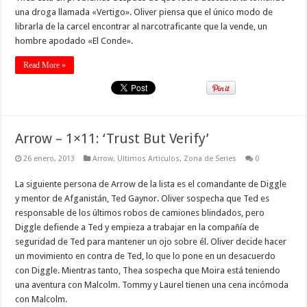
una droga llamada «Vertigo». Oliver piensa que el único modo de
librarla de la carcel encontrar al narcotraficante que la vende, un
hombre apodado «El Conde».
Read More »
Arrow – 1×11: ‘Trust But Verify’
26 enero, 2013
Arrow
,
Ultimos Articulos
,
Zona de Series
0
La siguiente persona de Arrow de la lista es el comandante de Diggle
y mentor de Afganistán, Ted Gaynor. Oliver sospecha que Ted es
responsable de los últimos robos de camiones blindados, pero
Diggle defiende a Ted y empieza a trabajar en la compañía de
seguridad de Ted para mantener un ojo sobre él. Oliver decide hacer
un movimiento en contra de Ted, lo que lo pone en un desacuerdo
con Diggle. Mientras tanto, Thea sospecha que Moira está teniendo
una aventura con Malcolm. Tommy y Laurel tienen una cena incómoda
con Malcolm.