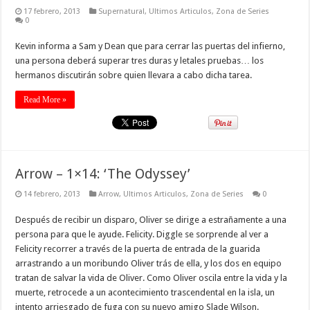
17 febrero, 2013
Supernatural
,
Ultimos Articulos
,
Zona de Series
0
Kevin informa a Sam y Dean que para cerrar las puertas del infierno,
una persona deberá superar tres duras y letales pruebas… los
hermanos discutirán sobre quien llevara a cabo dicha tarea.
Read More »
Arrow – 1×14: ‘The Odyssey’
14 febrero, 2013
Arrow
,
Ultimos Articulos
,
Zona de Series
0
Después de recibir un disparo, Oliver se dirige a estrañamente a una
persona para que le ayude. Felicity. Diggle se sorprende al ver a
Felicity recorrer a través de la puerta de entrada de la guarida
arrastrando a un moribundo Oliver trás de ella, y los dos en equipo
tratan de salvar la vida de Oliver. Como Oliver oscila entre la vida y la
muerte, retrocede a un acontecimiento trascendental en la isla, un
intento arriesgado de fuga con su nuevo amigo Slade Wilson.