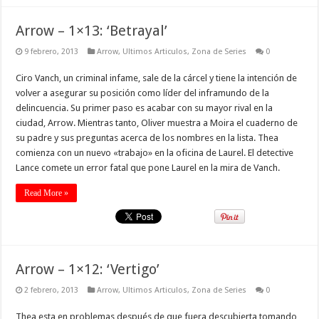
Arrow – 1×13: ‘Betrayal’
9 febrero, 2013
Arrow
,
Ultimos Articulos
,
Zona de Series
0
Ciro Vanch, un criminal infame, sale de la cárcel y tiene la intención de
volver a asegurar su posición como líder del inframundo de la
delincuencia. Su primer paso es acabar con su mayor rival en la
ciudad, Arrow. Mientras tanto, Oliver muestra a Moira el cuaderno de
su padre y sus preguntas acerca de los nombres en la lista. Thea
comienza con un nuevo «trabajo» en la oficina de Laurel. El detective
Lance comete un error fatal que pone Laurel en la mira de Vanch.
Read More »
Arrow – 1×12: ‘Vertigo’
2 febrero, 2013
Arrow
,
Ultimos Articulos
,
Zona de Series
0
Thea esta en problemas después de que fuera descubierta tomando