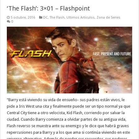
‘The Flash’: 3×01 – Flashpoint
5 octubre, 2016
DC
,
The Flash
,
Ultimos Articulos
,
Zona de Series
0
“Barry está viviendo su vida de ensueño- sus padres están vivos, le
pide a Iris West una cita y finalmente puede ser un tipo normal ya que
Central City tiene a otro velocista, Kid Flash, corriendo por salvar la
ciudad. Cuando Barry comienza a olvidar partes de su antigua vida,
Flash reverso se muestra ante su enemigo y le dice que habrá graves
repercusiones para Barry y a los que ama si continúa viviendo en este
universo alternativo. Además de perder sus recuerdos, sus poderes