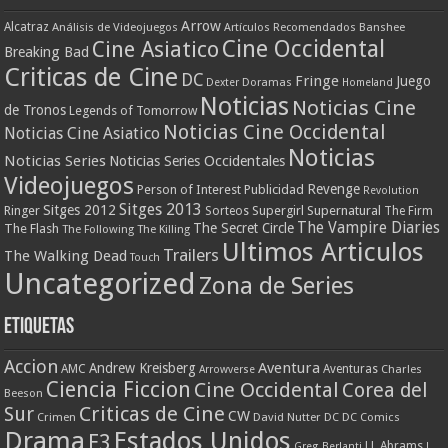
Arrow
Alcatraz
Análisis de Videojuegos
Artículos Recomendados
Banshee
Cine Occidental
Cine Asiatico
Breaking Bad
Criticas de Cine
DC
Fringe
Juego
Dexter
Doramas
Homeland
Noticias
Noticias Cine
de Tronos
Legends of Tomorrow
Noticias Cine Occidental
Noticias Cine Asiatico
Noticias
Noticias Series
Noticias Series Occidentales
Videojuegos
Revenge
Person of Interest
Publicidad
Revolution
Sitges 2013
Sitges 2012
Ringer
Supergirl
Supernatural
Sorteos
The Firm
The Vampire Diaries
The Secret Circle
The Flash
The Following
The Killing
Ultimos Articulos
Trailers
The Walking Dead
Touch
Uncategorized
Zona de Series
Etiquetas
Accion
Aventura
Andrew Kreisberg
AMC
Aventuras
Charles
Arrowverse
Ciencia Ficcion
Cine Occidental
Corea del
Beeson
Criticas de Cine
Sur
CW
Crimen
David Nutter
DC
DC Comics
Drama
Estados Unidos
E3
J.J. Abrams
Greg Berlanti
J.