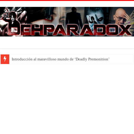
Introducción al maravilloso mundo de ‘Deadly Premonition’