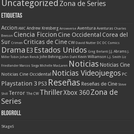
Uncategorized
Zona de Series
Etiquetas
Accion
Aventura
Andrew Kreisberg
AMC
Aventuras
Charles
Arrowverse
Ciencia Ficcion
Cine Occidental
Corea del
Beeson
Criticas de Cine
Sur
CW
Crimen
David Nutter
DC
DC Comics
Drama
Estados Unidos
E3
J.J. Abrams
Greg Berlanti
J.
John Behring
Kevin Williamson
Miller Tobin
Johan Renck
John Dahl
L.J. Smith
Liz
Noticias
Noticias Cine
Friedlander
Marcos Siega
Michelle MacLaren
Noticias Videojuegos
Noticias Cine Occidental
PC
Reseñas
Playstation 3
PS3
Reseñas de Cine
Steve
Zona de
Thriller
Xbox 360
Terror
The CW
Shill
Series
Blogroll
5KageS