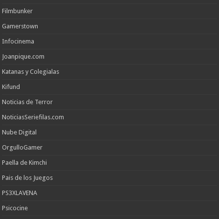
Filmbunker
Gamerstown
Infocinema
Joanpique.com
Katanas y Colegialas
Kifund
Noticias de Terror
NoticiasSeriefilas.com
Nube Digital
OrgulloGamer
Paella de Kimchi
Pais de los Juegos
PS3XLAVENA
Psicocine