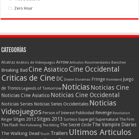
Zero Hour
Categorías
Arrow
Alcatraz
Análisis de Videojuegos
Artículos Recomendados
Banshee
Cine Occidental
Cine Asiatico
Breaking Bad
Criticas de Cine
DC
Fringe
Juego
Dexter
Doramas
Homeland
Noticias
Noticias Cine
de Tronos
Legends of Tomorrow
Noticias Cine Occidental
Noticias Cine Asiatico
Noticias
Noticias Series
Noticias Series Occidentales
Videojuegos
Revenge
Person of Interest
Publicidad
Revolution
Sitges 2013
Sitges 2012
Ringer
Supergirl
Supernatural
Sorteos
The Firm
The Vampire Diaries
The Secret Circle
The Flash
The Following
The Killing
Ultimos Articulos
Trailers
The Walking Dead
Touch