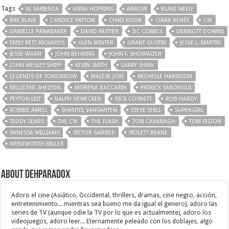
Tags
AL SAPIENZA
ANNA HOPKINS
ARROW
BLAKE NEELY
BRE BLAIR
CANDICE PATTON
CHAD ROOK
CIARA RENÉE
CW
DANIELLE PANABAKER
DAVID NUTTER
DC COMICS
DERMOTT DOWNS
EMILY BETT RICKARDS
GLEN WINTER
GRANT GUSTIN
JESSE L. MARTIN
JESSE WARN
JOHN BEHRING
JOHN F. SHOWALTER
JOHN WESLEY SHIPP
KEVIN SMITH
LARRY SHAW
LEGENDS OF TOMORROW
MALESE JOW
MICHELLE HARRISON
MILLICENT SHELTON
MORENA BACCARIN
PATRICK SABONGUI
PEYTON LIST
RALPH HEMECKER
RICK COSNETT
ROB HARDY
ROBBIE AMELL
SHANTEL VANSANTEN
STEVE SHILL
SUPERGIRL
TEDDY SEARS
THE CW
THE FLASH
TOM CAVANAGH
TOM FELTON
VANESSA WILLIAMS
VICTOR GARBER
VIOLETT BEANE
WENTWORTH MILLER
About Dehparadox
Adoro el cine (Asiático, Occidental, thrillers, dramas, cine negro, acción,
entretenimiento... mientras sea bueno me da igual el genero), adoro las
series de TV (aunque odie la TV por lo que es actualmente), adoro los
videojuegos, adoro leer... Eternamente peleado con los doblajes, algo