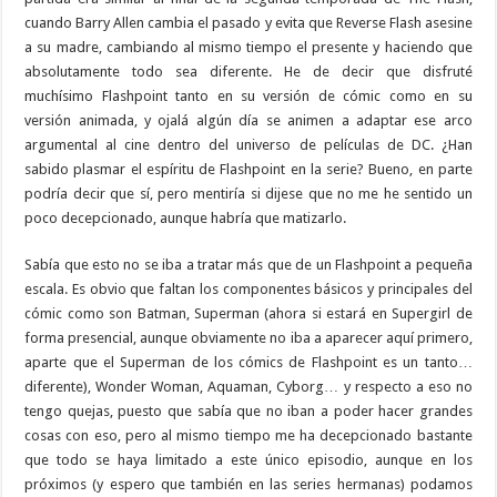
cuando Barry Allen cambia el pasado y evita que Reverse Flash asesine
a su madre, cambiando al mismo tiempo el presente y haciendo que
absolutamente todo sea diferente. He de decir que disfruté
muchísimo Flashpoint tanto en su versión de cómic como en su
versión animada, y ojalá algún día se animen a adaptar ese arco
argumental al cine dentro del universo de películas de DC. ¿Han
sabido plasmar el espíritu de Flashpoint en la serie? Bueno, en parte
podría decir que sí, pero mentiría si dijese que no me he sentido un
poco decepcionado, aunque habría que matizarlo.
Sabía que esto no se iba a tratar más que de un Flashpoint a pequeña
escala. Es obvio que faltan los componentes básicos y principales del
cómic como son Batman, Superman (ahora si estará en Supergirl de
forma presencial, aunque obviamente no iba a aparecer aquí primero,
aparte que el Superman de los cómics de Flashpoint es un tanto…
diferente), Wonder Woman, Aquaman, Cyborg… y respecto a eso no
tengo quejas, puesto que sabía que no iban a poder hacer grandes
cosas con eso, pero al mismo tiempo me ha decepcionado bastante
que todo se haya limitado a este único episodio, aunque en los
próximos (y espero que también en las series hermanas) podamos