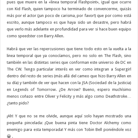
pues que muere en la «linea temporal Flashpoint», igual que ocurre
con Kid Flash, quien tampoco ha terminado de convencerme, quizás
más por el actor (¡un poco de carisma, por favor!) que por como está
escrito, aunque tampoco es que haya sido un desastre, pero habrá
que verlo más adelante en profundidad para ver si hace buen equipo
como speedster con Barry Allen.
Habrá que ver las repercusiones que tiene todo esto en la vuelta a la
linea temporal que ya conocíamos, pero no solo en The Flash, sino
también en las distintas series que conforman este universo de DC en
The CW. Tengo particular interés en ver como integran a Supergirl
dentro del resto de series (más allá del cameo que hizo Barry Allen en
su día) y también de ver que hacen con la JSA (Sociedad de la Justicia)
en Legends of Tomorrow. ¿De Arrow? Bueno, espero muchísimo
menos coñazo entre Oliver y Felicity y más algo como Deathstroke…
¿tanto pido?
¡Ah! Y que no se me olvide, aunque aquí solo hayan mostrado una
pequeña pincelada: ¡Que buena pinta tiene Doctor Alchemy como
enemigo para esta temporada! Y más con Tobin Bell poniéndole voz
😀 .