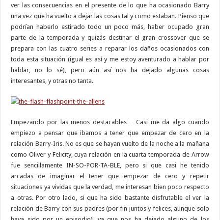
ver las consecuencias en el presente de lo que ha ocasionado Barry
una vez que ha vuelto a dejar las cosas tal y como estaban. Pienso que
podrían haberlo estirado todo un poco más, haber ocupado gran
parte de la temporada y quizás destinar el gran crossover que se
prepara con las cuatro series a reparar los daños ocasionados con
toda esta situación (igual es así y me estoy aventurado a hablar por
hablar, no lo sé), pero aún así nos ha dejado algunas cosas
interesantes, y otras no tanta.
Empezando por las menos destacables… Casi me da algo cuando
empiezo a pensar que ibamos a tener que empezar de cero en la
relación Barry-Iris. No es que se hayan vuelto de la noche a la mañana
como Oliver y Felicity, cuya relación en la cuarta temporada de Arrow
fue sencillamente IN-SO-POR-TA-BLE, pero si que casi he tenido
arcadas de imaginar el tener que empezar de cero y repetir
situaciones ya vividas que la verdad, me interesan bien poco respecto
a otras. Por otro lado, si que ha sido bastante disfrutable el ver la
relación de Barry con sus padres (por fin juntos y felices, aunque solo
haya sido por un episodio), ya que nos ha dejado alguno de los