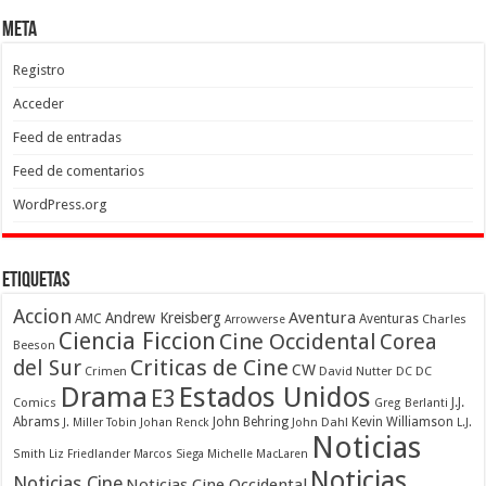
Meta
Registro
Acceder
Feed de entradas
Feed de comentarios
WordPress.org
Etiquetas
Accion
Aventura
Andrew Kreisberg
AMC
Aventuras
Charles
Arrowverse
Ciencia Ficcion
Cine Occidental
Corea
Beeson
Criticas de Cine
del Sur
CW
Crimen
David Nutter
DC
DC
Drama
Estados Unidos
E3
Comics
J.J.
Greg Berlanti
Abrams
John Behring
Kevin Williamson
J. Miller Tobin
Johan Renck
John Dahl
L.J.
Noticias
Smith
Liz Friedlander
Marcos Siega
Michelle MacLaren
Noticias
Noticias Cine
Noticias Cine Occidental