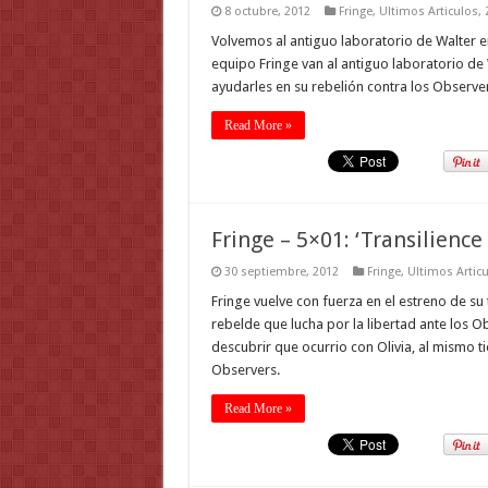
8 octubre, 2012
Fringe
,
Ultimos Articulos
,
Volvemos al antiguo laboratorio de Walter 
equipo Fringe van al antiguo laboratorio de
ayudarles en su rebelión contra los Observer
Read More »
Fringe – 5×01: ‘Transilienc
30 septiembre, 2012
Fringe
,
Ultimos Artic
Fringe vuelve con fuerza en el estreno de su
rebelde que lucha por la libertad ante los Ob
descubrir que ocurrio con Olivia, al mismo 
Observers.
Read More »