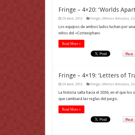
Fringe – 4×20: ‘Worlds Apart
29 abril, 2012
Fringe
,
Ultimos Articulos
,
Zo
Los equipos de ambos lados luchan por una 
niños del «Cortexiphan»
Read More »
Fringe – 4×19: ‘Letters of Tr
24 abril, 2012
Fringe
,
Ultimos Articulos
,
Zo
La historia salta hacia el 2036, en el que los
que cambiará las reglas del juego.
Read More »