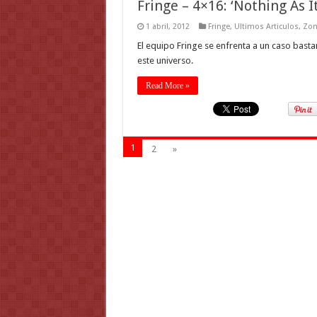
Fringe – 4×16: ‘Nothing As I
1 abril, 2012
Fringe
,
Ultimos Articulos
,
Zon
El equipo Fringe se enfrenta a un caso basta
este universo.
Read More »
1
2
»