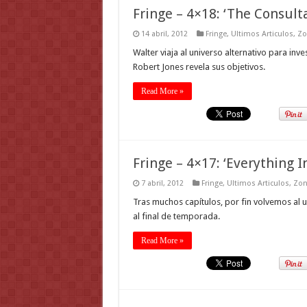
Fringe – 4×18: ‘The Consult
14 abril, 2012
Fringe
,
Ultimos Articulos
,
Zo
Walter viaja al universo alternativo para in
Robert Jones revela sus objetivos.
Read More »
Fringe – 4×17: ‘Everything In
7 abril, 2012
Fringe
,
Ultimos Articulos
,
Zon
Tras muchos capítulos, por fin volvemos al u
al final de temporada.
Read More »