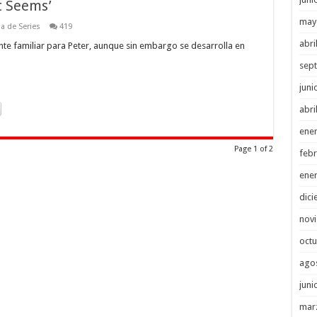
t Seems’
may
a de Series
419
abri
nte familiar para Peter, aunque sin embargo se desarrolla en
sep
juni
abri
ene
Page 1 of 2
febr
ene
dici
nov
octu
ago
juni
mar