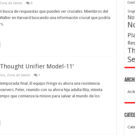
Dahl
Zona de Series
0
en busca de respuestas que pueden ser cruciales. Miembros del
Sieg
Not
 Walter en Harvard buscando una información crucial que podría
No
s.
Pl
Res
Th
Se
e Thought Unifier Model-11’
ulos
,
Zona de Series
1
Arch
 temporada final. El equipo Fringe es ahora una resistencia
servers. Peter, reunido con su ahora hija adulta Etta, intenta
Arch
tiempo que comienza la mision para salvar al mundo de los
Cate
Cate