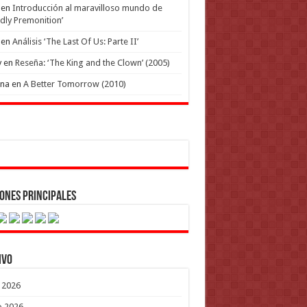
en
Introducción al maravilloso mundo de
dly Premonition’
en
Análisis ‘The Last Of Us: Parte II’
y
en
Reseña: ‘The King and the Clown’ (2005)
ena
en
A Better Tomorrow (2010)
ones Principales
ivo
o 2026
o 2026