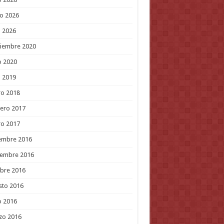
o 2026
l 2026
tiembre 2020
o 2020
l 2019
ro 2018
ero 2017
ro 2017
embre 2016
iembre 2016
bre 2016
sto 2016
o 2016
zo 2016