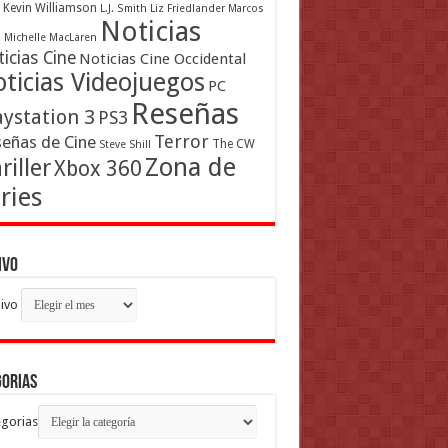
Kevin Williamson
L.J. Smith
Liz Friedlander
Marcos
Noticias
a
Michelle MacLaren
icias Cine
Noticias Cine Occidental
ticias Videojuegos
PC
Reseñas
aystation 3
PS3
Terror
eñas de Cine
The CW
Steve Shill
Zona de
riller
Xbox 360
ries
ivo
ivo
gorias
gorias