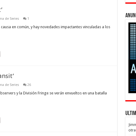
’
Anun
na de Series
1
causa en común, y hay novedades impactantes vinculadas a los
ansit’
na de Series
26
 observers y la División Fringe se verán envueltos en una batalla
Ulti
Jim
otra