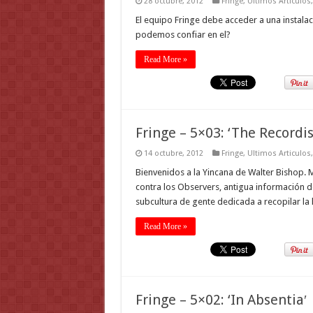
28 octubre, 2012
Fringe
,
Ultimos Articulos
El equipo Fringe debe acceder a una instalac
podemos confiar en el?
Read More »
Fringe – 5×03: ‘The Recordis
14 octubre, 2012
Fringe
,
Ultimos Articulos
Bienvenidos a la Yincana de Walter Bishop. 
contra los Observers, antigua información d
subcultura de gente dedicada a recopilar la 
Read More »
Fringe – 5×02: ‘In Absentia′