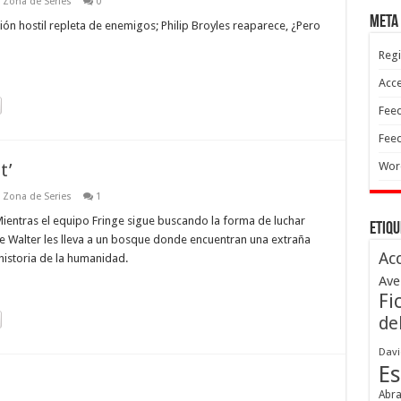
,
Zona de Series
0
Meta
ión hostil repleta de enemigos; Philip Broyles reaparece, ¿Pero
Regi
Acc
Feed
Feed
t’
Wor
,
Zona de Series
1
Mientras el equipo Fringe sigue buscando la forma de luchar
Etiqu
e Walter les lleva a un bosque donde encuentran una extraña
Ac
historia de la humanidad.
Ave
Fi
de
Davi
Es
Abr