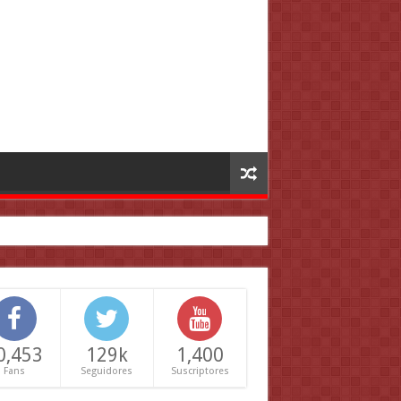
0,453
129k
1,400
Fans
Seguidores
Suscriptores