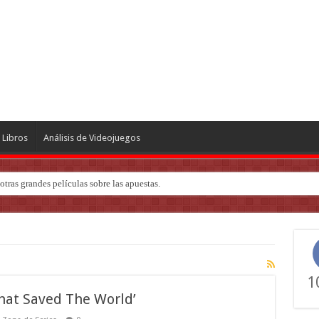
Libros
Análisis de Videojuegos
tras grandes películas sobre las apuestas.
1
That Saved The World’