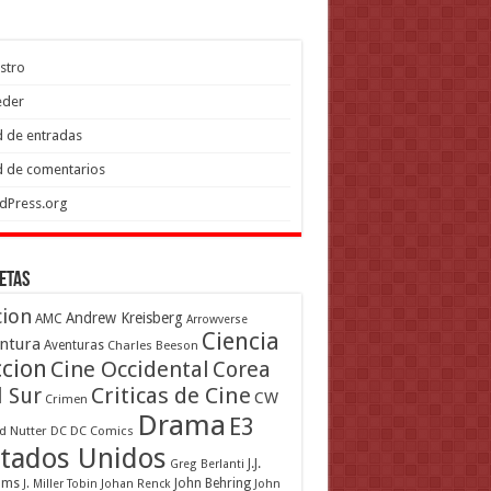
stro
eder
 de entradas
 de comentarios
dPress.org
etas
cion
Andrew Kreisberg
AMC
Arrowverse
Ciencia
ntura
Aventuras
Charles Beeson
ccion
Cine Occidental
Corea
Criticas de Cine
l Sur
CW
Crimen
Drama
E3
d Nutter
DC
DC Comics
tados Unidos
J.J.
Greg Berlanti
ams
John Behring
J. Miller Tobin
Johan Renck
John