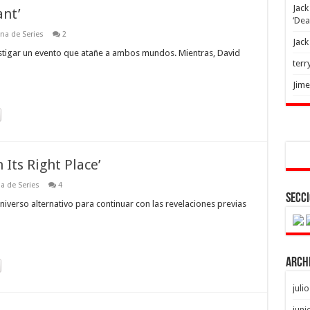
Jack
ant’
‘Dea
na de Series
2
Jack
vestigar un evento que atañe a ambos mundos. Mientras, David
terr
Jim
 Its Right Place’
a de Series
4
Secci
niverso alternativo para continuar con las revelaciones previas
Arch
juli
juni