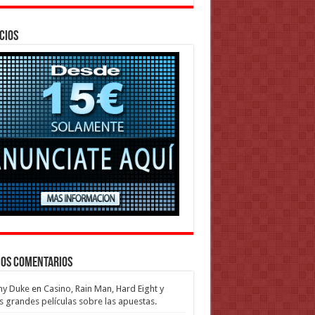
cios
mos Comentarios
my Duke
en
Casino, Rain Man, Hard Eight y
s grandes películas sobre las apuestas.