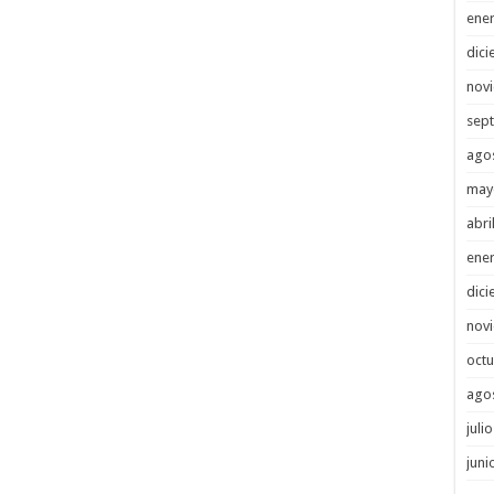
ene
dici
nov
sep
ago
may
abri
ene
dici
nov
octu
ago
juli
juni