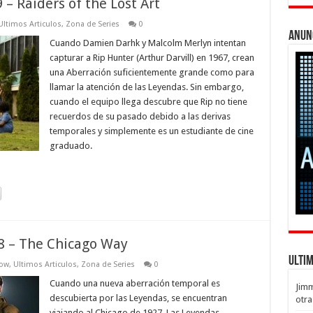
 – Raiders of the Lost Art
Ultimos Articulos
,
Zona de Series
0
Anun
Cuando Damien Darhk y Malcolm Merlyn intentan
capturar a Rip Hunter (Arthur Darvill) en 1967, crean
una Aberración suficientemente grande como para
llamar la atención de las Leyendas. Sin embargo,
cuando el equipo llega descubre que Rip no tiene
recuerdos de su pasado debido a las derivas
temporales y simplemente es un estudiante de cine
graduado.
8 – The Chicago Way
Ulti
row
,
Ultimos Articulos
,
Zona de Series
0
Cuando una nueva aberración temporal es
Jim
descubierta por las Leyendas, se encuentran
otra
viajando al Chicago de 1927. Las Leyendas