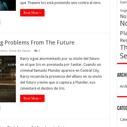
que Thawne los está poniendo uno contra el otro.
Dahl
Sieg
Read More »
Not
No
Pl
Res
ing Problems From The Future
Th
culos
,
Zona de Series
0
Se
Barry sigue atormentado por su visión del futuro
en el que Iris es asesinada por Savitar. Cuando un
criminal llamado Plunder aparece en Central City,
Arch
Barry recuerda la presencia del villano en su visión
del futuro y teme que si captura a Plunder, eso
Arch
cimentará el destino de Iris.
Read More »
Cate
Cate