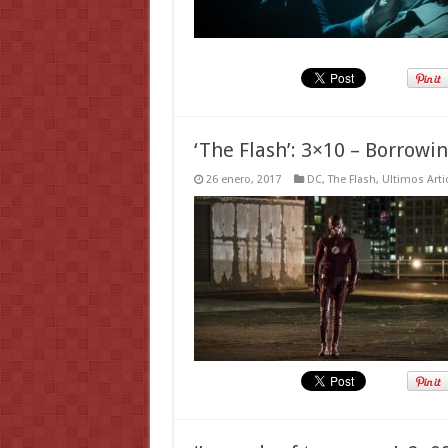
‘The Flash’: 3×10 – Borrow
26 enero, 2017
DC
,
The Flash
,
Ultimos Arti