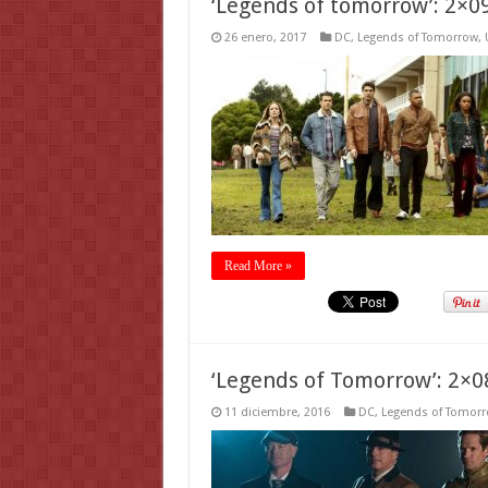
‘Legends of tomorrow’: 2×09
26 enero, 2017
DC
,
Legends of Tomorrow
,
Read More »
‘Legends of Tomorrow’: 2×0
11 diciembre, 2016
DC
,
Legends of Tomor