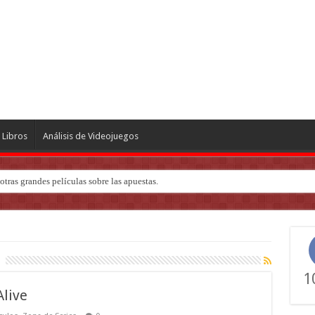
Libros
Análisis de Videojuegos
tras grandes películas sobre las apuestas.
ndo de ‘Deadly Premonition’
1
Alive