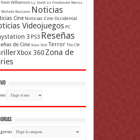
Kevin Williamson
L.J. Smith
Liz Friedlander
Marcos
Noticias
a
Michelle MacLaren
icias Cine
Noticias Cine Occidental
ticias Videojuegos
PC
Reseñas
aystation 3
PS3
Terror
eñas de Cine
The CW
Steve Shill
Zona de
riller
Xbox 360
ries
ivo
ivo
gorias
gorias