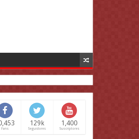
0,453
129k
1,400
Fans
Seguidores
Suscriptores