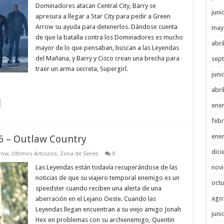
Dominadores atacan Central City, Barry se
juni
apresura a llegar a Star City para pedir a Green
Arrow su ayuda para detenerlos. Dándose cuenta
may
de que la batalla contra los Dominadores es mucho
abri
mayor de lo que pensaban, buscan a las Leyendas
del Mañana, y Barry y Cisco crean una brecha para
sep
traer un arma secreta, Supergirl.
juni
abri
ene
febr
ene
6 – Outlaw Country
dici
row
,
Ultimos Articulos
,
Zona de Series
0
nov
Las Leyendas están todavía recuperándose de las
noticias de que su viajero temporal enemigo es un
octu
speedster cuando reciben una alerta de una
ago
aberración en el Lejano Oeste. Cuando las
Leyendas llegan encuentran a su viejo amigo Jonah
juni
Hex en problemas con su archienemigo, Quentin