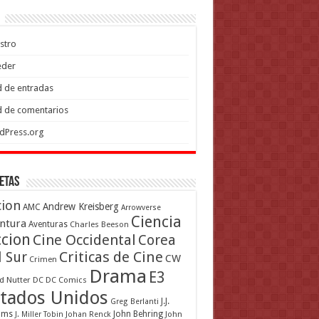
stro
eder
 de entradas
 de comentarios
dPress.org
etas
cion
Andrew Kreisberg
AMC
Arrowverse
Ciencia
ntura
Aventuras
Charles Beeson
ccion
Cine Occidental
Corea
Criticas de Cine
l Sur
CW
Crimen
Drama
E3
d Nutter
DC
DC Comics
tados Unidos
J.J.
Greg Berlanti
ams
John Behring
J. Miller Tobin
Johan Renck
John