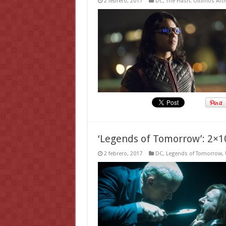
2 febrero, 2017
DC
,
The Flash
,
Ultimos Arti
‘Legends of Tomorrow’: 2×1
2 febrero, 2017
DC
,
Legends of Tomorrow
,