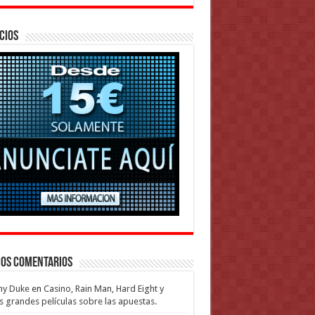
cios
mos Comentarios
my Duke
en
Casino, Rain Man, Hard Eight y
s grandes películas sobre las apuestas.