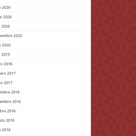
o 2026
o 2026
l 2026
tiembre 2020
o 2020
l 2019
ro 2018
ero 2017
ro 2017
embre 2016
iembre 2016
bre 2016
sto 2016
o 2016