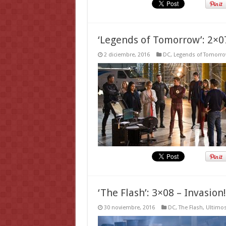
‘Legends of Tomorrow’: 2×07
2 diciembre, 2016
DC
,
Legends of Tomorr
‘The Flash’: 3×08 – Invasion!
30 noviembre, 2016
DC
,
The Flash
,
Ultimos