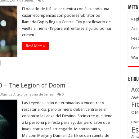
culos
,
Zona de Series
0
Meta
El pasado de H.R. se encuentra con él cuando una
cazarrecompensas con poderes vibratorios
Regi
llamada Gypsy llega a Central City para llevarlo de
vuelta a Tierra-19 para enfrentarse al juicio por su
Acc
crimen.
Feed
Read More »
Feed
Wor
Etiqu
0 – The Legion of Doom
Ac
Ultimos Articulos
,
Zona de Series
0
Ave
Las Leyedas están determinadas a encontrar y
Fi
rescatar a Rip, pero primero deben centrarse en
de
encontrar la Lanza del Destino. Stein cree que tiene
Davi
a la persona perfecta para ayudar pero sabe que
Es
involucrarla será arriesgado. Mientras tanto,
Malcom Merlyn y Damien Darhk se dan cuenta de
Abr