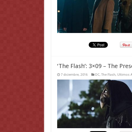
‘The Flash’: 3×09 – The Pre
7 diciembre, 2016
DC
,
The Flash
,
Ultimos A