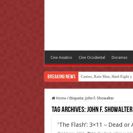
Cine Asiatico
Cine Occidental
Doramas
Breaking News
Casino, Rain Man, Hard Eight y o
Introducción al maravilloso mu
Home
/
Etiqueta:
John F. Showalter
Tag Archives:
John F. Showalter
‘The Flash’: 3×11 – Dead or 