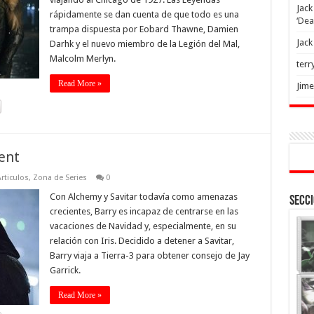
Jack
rápidamente se dan cuenta de que todo es una
‘Dea
trampa dispuesta por Eobard Thawne, Damien
Jack
Darhk y el nuevo miembro de la Legión del Mal,
Malcolm Merlyn.
terr
Read More »
Jim
sent
rticulos
,
Zona de Series
0
Con Alchemy y Savitar todavía como amenazas
Secci
crecientes, Barry es incapaz de centrarse en las
vacaciones de Navidad y, especialmente, en su
relación con Iris. Decidido a detener a Savitar,
Barry viaja a Tierra-3 para obtener consejo de Jay
Garrick.
Read More »