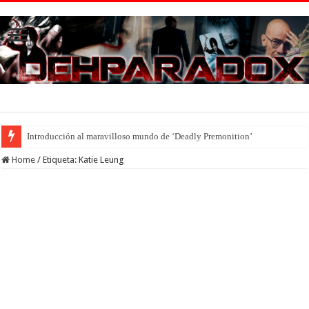
Introducción al maravilloso mundo de ‘Deadly Premonition’
Home
/
Etiqueta:
Katie Leung