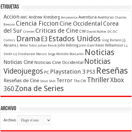
Etiquetas
Accion
Aventura
Andrew Kreisberg
AMC
Aventuras
Charles
Arrowverse
Ciencia Ficcion
Cine Occidental
Corea
Beeson
Criticas de Cine
del Sur
CW
Crimen
David Nutter
DC
DC
Drama
Estados Unidos
E3
Comics
J.J.
Greg Berlanti
Abrams
John Behring
Kevin Williamson
J. Miller Tobin
Johan Renck
John Dahl
L.J.
Noticias
Smith
Liz Friedlander
Marcos Siega
Michelle MacLaren
Noticias
Noticias Cine
Noticias Cine Occidental
Reseñas
Videojuegos
Playstation 3
PS3
PC
Thriller
Xbox
Terror
Reseñas de Cine
The CW
Steve Shill
Zona de Series
360
Archivo
Archivo