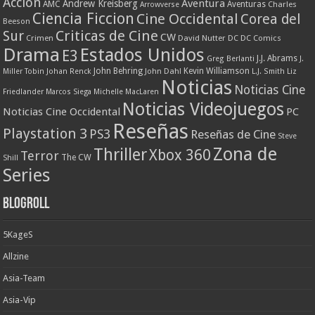
Accion
Aventura
Andrew Kreisberg
AMC
Aventuras
Charles
Arrowverse
Ciencia Ficcion
Cine Occidental
Corea del
Beeson
Criticas de Cine
Sur
CW
Crimen
David Nutter
DC
DC Comics
Drama
Estados Unidos
E3
J.J. Abrams
Greg Berlanti
J.
John Behring
Kevin Williamson
Miller Tobin
Johan Renck
John Dahl
L.J. Smith
Liz
Noticias
Noticias Cine
Friedlander
Marcos Siega
Michelle MacLaren
Noticias Videojuegos
Noticias Cine Occidental
PC
Reseñas
Playstation 3
PS3
Reseñas de Cine
Steve
Zona de
Thriller
Xbox 360
Terror
The CW
Shill
Series
Blogroll
5KageS
Allzine
Asia-Team
Asia-Vip