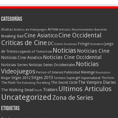
Categorías
Arrow
Alcatraz
Análisis de Videojuegos
Artículos Recomendados
Banshee
Cine Occidental
Cine Asiatico
Breaking Bad
Criticas de Cine
DC
Fringe
Juego
Dexter
Doramas
Homeland
Noticias
Noticias Cine
de Tronos
Legends of Tomorrow
Noticias Cine Occidental
Noticias Cine Asiatico
Noticias
Noticias Series
Noticias Series Occidentales
Videojuegos
Revenge
Person of Interest
Publicidad
Revolution
Sitges 2013
Sitges 2012
Ringer
Supergirl
Supernatural
Sorteos
The Firm
The Vampire Diaries
The Secret Circle
The Flash
The Following
The Killing
Ultimos Articulos
Trailers
The Walking Dead
Touch
Uncategorized
Zona de Series
Etiquetas