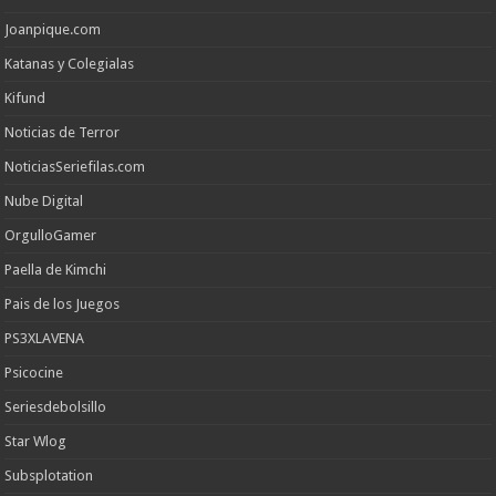
Joanpique.com
Katanas y Colegialas
Kifund
Noticias de Terror
NoticiasSeriefilas.com
Nube Digital
OrgulloGamer
Paella de Kimchi
Pais de los Juegos
PS3XLAVENA
Psicocine
Seriesdebolsillo
Star Wlog
Subsplotation