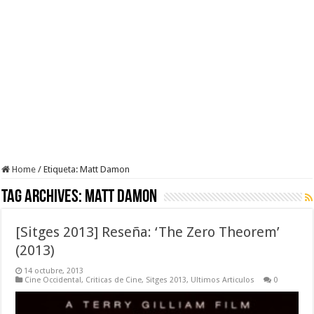
Home
/
Etiqueta:
Matt Damon
Tag Archives:
Matt Damon
[Sitges 2013] Reseña: ‘The Zero Theorem’
(2013)
14 octubre, 2013
Cine Occidental
,
Criticas de Cine
,
Sitges 2013
,
Ultimos Articulos
0