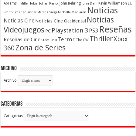
Abrams
John Behring
Kevin Williamson
J. Miller Tobin
Johan Renck
John Dahl
L.J.
Noticias
Smith
Liz Friedlander
Marcos Siega
Michelle MacLaren
Noticias
Noticias Cine
Noticias Cine Occidental
Reseñas
Videojuegos
Playstation 3
PS3
PC
Thriller
Xbox
Terror
Reseñas de Cine
The CW
Steve Shill
Zona de Series
360
Archivo
Archivo
Categorias
Categorias