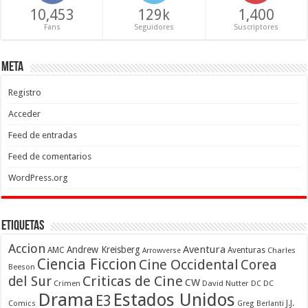
10,453
129k
1,400
Fans
Seguidores
Suscriptores
Meta
Registro
Acceder
Feed de entradas
Feed de comentarios
WordPress.org
Etiquetas
Accion
Aventura
Andrew Kreisberg
AMC
Aventuras
Charles
Arrowverse
Ciencia Ficcion
Cine Occidental
Corea
Beeson
Criticas de Cine
del Sur
CW
Crimen
David Nutter
DC
DC
Drama
Estados Unidos
E3
Comics
J.J.
Greg Berlanti