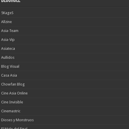
Blogroll
5KageS
Allzine
Asia-Team
Asia-Vip
Asiateca
Aullidos
Blog Visual
Casa Asia
Chowfan Blog
Cine Asia Online
Cine Invisible
Cinemastric
Dioses y Monstruos
El Malo del Final