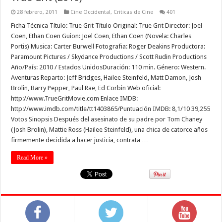
28 febrero, 2011
Cine Occidental
,
Criticas de Cine
401
Ficha Técnica Título: True Grit Título Original: True Grit Director: Joel
Coen, Ethan Coen Guion: Joel Coen, Ethan Coen (Novela: Charles
Portis) Musica: Carter Burwell Fotografia: Roger Deakins Productora:
Paramount Pictures / Skydance Productions / Scott Rudin Productions
Año/País: 2010 / Estados UnidosDuración: 110 min. Género: Western.
Aventuras Reparto: Jeff Bridges, Hailee Steinfeld, Matt Damon, Josh
Brolin, Barry Pepper, Paul Rae, Ed Corbin Web oficial:
http://www.TrueGritMovie.com Enlace IMDB:
http://www.imdb.com/title/tt1403865/Puntuación IMDB: 8,1/10 39,255
Votos Sinopsis Después del asesinato de su padre por Tom Chaney
(Josh Brolin), Mattie Ross (Hailee Steinfeld), una chica de catorce años
firmemente decidida a hacer justicia, contrata …
Read More »