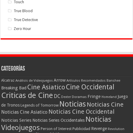
Touch
True Blood
True Detective
Zero Hour
Categorías
Arrow
Alcatraz
Análisis de Videojuegos
Artículos Recomendados
Banshee
Cine Occidental
Cine Asiatico
Breaking Bad
Criticas de Cine
DC
Fringe
Juego
Dexter
Doramas
Homeland
Noticias
Noticias Cine
de Tronos
Legends of Tomorrow
Noticias Cine Occidental
Noticias Cine Asiatico
Noticias
Noticias Series
Noticias Series Occidentales
Videojuegos
Revenge
Person of Interest
Publicidad
Revolution