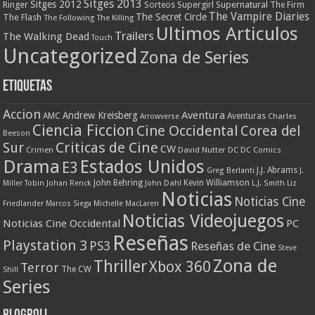
Sitges 2013
Sitges 2012
Ringer
Supergirl
Supernatural
Sorteos
The Firm
The Vampire Diaries
The Secret Circle
The Flash
The Following
The Killing
Ultimos Articulos
Trailers
The Walking Dead
Touch
Uncategorized
Zona de Series
Etiquetas
Accion
Aventura
Andrew Kreisberg
AMC
Aventuras
Charles
Arrowverse
Ciencia Ficcion
Cine Occidental
Corea del
Beeson
Criticas de Cine
Sur
CW
Crimen
David Nutter
DC
DC Comics
Drama
Estados Unidos
E3
J.J. Abrams
Greg Berlanti
J.
John Behring
Kevin Williamson
Miller Tobin
Johan Renck
John Dahl
L.J. Smith
Liz
Noticias
Noticias Cine
Friedlander
Marcos Siega
Michelle MacLaren
Noticias Videojuegos
Noticias Cine Occidental
PC
Reseñas
Playstation 3
PS3
Reseñas de Cine
Steve
Zona de
Thriller
Xbox 360
Terror
The CW
Shill
Series