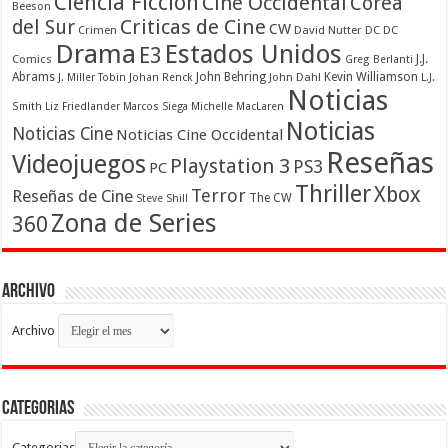
Ciencia Ficcion
Cine Occidental
Corea
Beeson
Criticas de Cine
del Sur
CW
Crimen
David Nutter
DC
DC
Drama
Estados Unidos
E3
Comics
J.J.
Greg Berlanti
Abrams
John Behring
Kevin Williamson
J. Miller Tobin
Johan Renck
John Dahl
L.J.
Noticias
Smith
Liz Friedlander
Marcos Siega
Michelle MacLaren
Noticias
Noticias Cine
Noticias Cine Occidental
Reseñas
Videojuegos
Playstation 3
PS3
PC
Thriller
Xbox
Terror
Reseñas de Cine
The CW
Steve Shill
Zona de Series
360
Archivo
Archivo
Categorias
Categorias