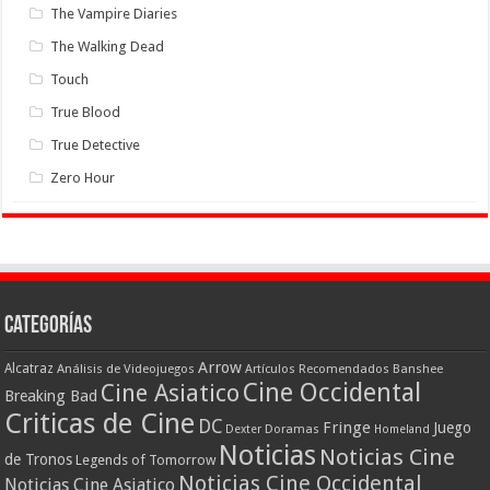
The Vampire Diaries
The Walking Dead
Touch
True Blood
True Detective
Zero Hour
Categorías
Arrow
Alcatraz
Análisis de Videojuegos
Artículos Recomendados
Banshee
Cine Occidental
Cine Asiatico
Breaking Bad
Criticas de Cine
DC
Fringe
Juego
Dexter
Doramas
Homeland
Noticias
Noticias Cine
de Tronos
Legends of Tomorrow
Noticias Cine Occidental
Noticias Cine Asiatico