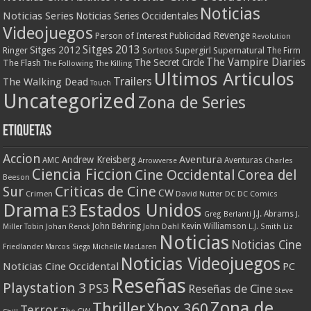
Noticias
Noticias Series
Noticias Series Occidentales
Videojuegos
Revenge
Person of Interest
Publicidad
Revolution
Sitges 2013
Sitges 2012
Ringer
Supergirl
Supernatural
Sorteos
The Firm
The Vampire Diaries
The Secret Circle
The Flash
The Following
The Killing
Ultimos Articulos
Trailers
The Walking Dead
Touch
Uncategorized
Zona de Series
Etiquetas
Accion
Aventura
Andrew Kreisberg
AMC
Aventuras
Charles
Arrowverse
Ciencia Ficcion
Cine Occidental
Corea del
Beeson
Criticas de Cine
Sur
CW
Crimen
David Nutter
DC
DC Comics
Drama
Estados Unidos
E3
J.J. Abrams
Greg Berlanti
J.
John Behring
Kevin Williamson
Miller Tobin
Johan Renck
John Dahl
L.J. Smith
Liz
Noticias
Noticias Cine
Friedlander
Marcos Siega
Michelle MacLaren
Noticias Videojuegos
Noticias Cine Occidental
PC
Reseñas
Playstation 3
PS3
Reseñas de Cine
Steve
Zona de
Thriller
Xbox 360
Terror