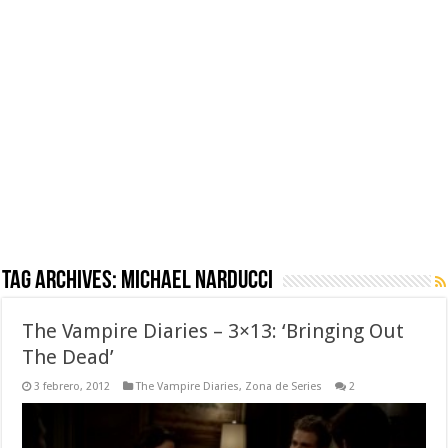
Tag Archives:
Michael Narducci
The Vampire Diaries – 3×13: ‘Bringing Out
The Dead’
3 febrero, 2012
The Vampire Diaries
,
Zona de Series
2