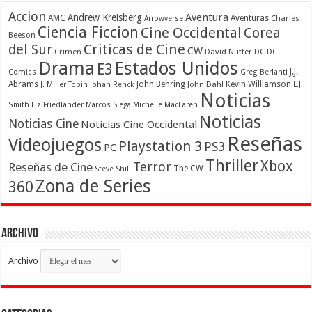
Accion
Aventura
Andrew Kreisberg
AMC
Aventuras
Charles
Arrowverse
Ciencia Ficcion
Cine Occidental
Corea
Beeson
Criticas de Cine
del Sur
CW
Crimen
David Nutter
DC
DC
Drama
Estados Unidos
E3
Comics
J.J.
Greg Berlanti
Abrams
John Behring
Kevin Williamson
J. Miller Tobin
Johan Renck
John Dahl
L.J.
Noticias
Smith
Liz Friedlander
Marcos Siega
Michelle MacLaren
Noticias
Noticias Cine
Noticias Cine Occidental
Reseñas
Videojuegos
Playstation 3
PS3
PC
Thriller
Xbox
Terror
Reseñas de Cine
The CW
Steve Shill
Zona de Series
360
Archivo
Archivo