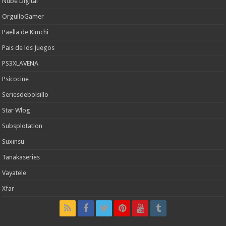
Nube Digital
OrgulloGamer
Paella de Kimchi
Pais de los Juegos
PS3XLAVENA
Psicocine
Seriesdebolsillo
Star Wlog
Subsplotation
Suxinsu
Tanakaseries
Vayatele
Xfar