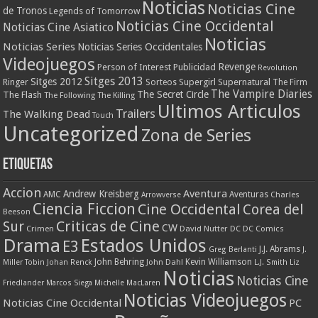
Noticias
Noticias Cine
de Tronos
Legends of Tomorrow
Noticias Cine Occidental
Noticias Cine Asiatico
Noticias
Noticias Series
Noticias Series Occidentales
Videojuegos
Revenge
Person of Interest
Publicidad
Revolution
Sitges 2013
Sitges 2012
Ringer
Supergirl
Supernatural
Sorteos
The Firm
The Vampire Diaries
The Secret Circle
The Flash
The Following
The Killing
Ultimos Articulos
Trailers
The Walking Dead
Touch
Uncategorized
Zona de Series
Etiquetas
Accion
Aventura
Andrew Kreisberg
AMC
Aventuras
Charles
Arrowverse
Ciencia Ficcion
Cine Occidental
Corea del
Beeson
Criticas de Cine
Sur
CW
Crimen
David Nutter
DC
DC Comics
Drama
Estados Unidos
E3
J.J. Abrams
Greg Berlanti
J.
John Behring
Kevin Williamson
Miller Tobin
Johan Renck
John Dahl
L.J. Smith
Liz
Noticias
Noticias Cine
Friedlander
Marcos Siega
Michelle MacLaren
Noticias Videojuegos
Noticias Cine Occidental
PC