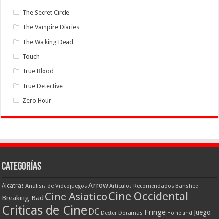
The Secret Circle
The Vampire Diaries
The Walking Dead
Touch
True Blood
True Detective
Zero Hour
Categorías
Arrow
Alcatraz
Análisis de Videojuegos
Artículos Recomendados
Banshee
Cine Occidental
Cine Asiatico
Breaking Bad
Criticas de Cine
DC
Fringe
Juego
Dexter
Doramas
Homeland