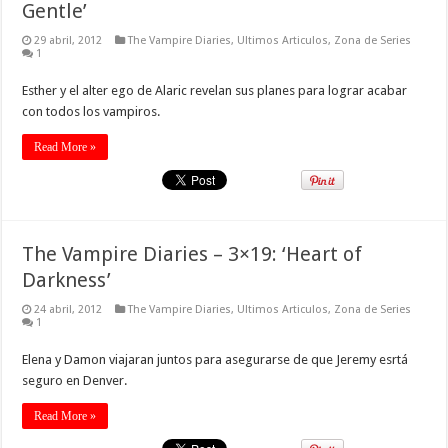
Gentle’
29 abril, 2012
The Vampire Diaries
,
Ultimos Articulos
,
Zona de Series
1
Esther y el alter ego de Alaric revelan sus planes para lograr acabar
con todos los vampiros.
Read More »
The Vampire Diaries – 3×19: ‘Heart of
Darkness’
24 abril, 2012
The Vampire Diaries
,
Ultimos Articulos
,
Zona de Series
1
Elena y Damon viajaran juntos para asegurarse de que Jeremy esrtá
seguro en Denver.
Read More »