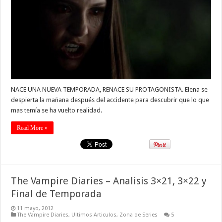
NACE UNA NUEVA TEMPORADA, RENACE SU PROTAGONISTA. Elena se
despierta la mañana después del accidente para descubrir que lo que
mas temía se ha vuelto realidad.
Read More »
The Vampire Diaries – Analisis 3×21, 3×22 y
Final de Temporada
11 mayo, 2012
The Vampire Diaries
,
Ultimos Articulos
,
Zona de Series
5