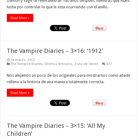
Damon y Sage se reencuentran 100 años despues, mientras que Alaric
lucha por controlar lo que le esta ocurriendo con el anillo.
Read More »
The Vampire Diaries – 3×16: ‘1912’
24 marzo, 2012
The Vampire Diaries
,
Ultimos Articulos
,
Zona de Series
437
Nos alejamos un poco de los originales para mostrarnos como añadir
relleno a la historia de una manera totalmente correcta.
Read More »
The Vampire Diaries – 3×15: ‘All My
Children’