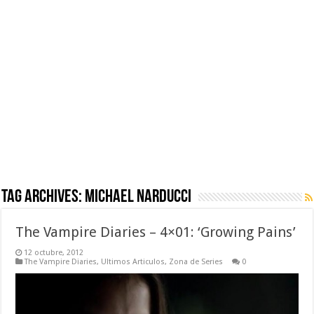
Tag Archives:
Michael Narducci
The Vampire Diaries – 4×01: ‘Growing Pains’
12 octubre, 2012
The Vampire Diaries
,
Ultimos Articulos
,
Zona de Series
0