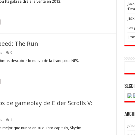
u Itagaki saldrá a la venta en 2012.
Jack
‘Dea
Jack
terr
Jim
peed: The Run
os
0
dimos descubrir lo nuevo de la franquicia NFS.
Secci
os de gameplay de Elder Scrolls V:
Arch
os
1
juli
ce mejor que nunca en su quinto capitulo, Skyrim.
juni