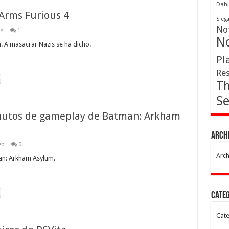
Dahl
 Arms Furious 4
Sieg
Not
os
1
No
. A masacrar Nazis se ha dicho.
Pl
Res
Th
Se
minutos de gameplay de Batman: Arkham
Arch
eb
0
Arch
man: Arkham Asylum.
Cate
Cate