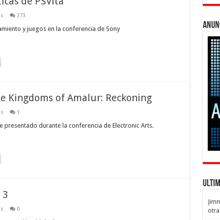
icas de PSVita
os
373
Anun
zamiento y juegos en la conferencia de Sony
 de Kingdoms of Amalur: Reckoning
os
1
 presentado durante la conferencia de Electronic Arts.
Ulti
 3
Jim
os
0
otra