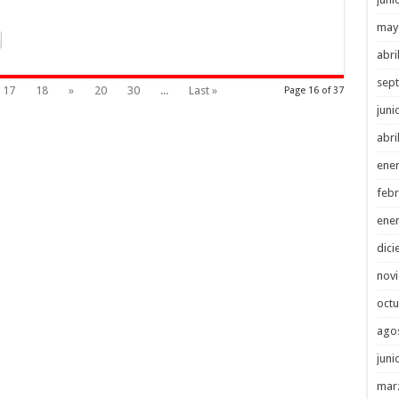
may
abri
sep
17
18
»
20
30
...
Last »
Page 16 of 37
juni
abri
ene
febr
ene
dici
nov
octu
ago
juni
mar