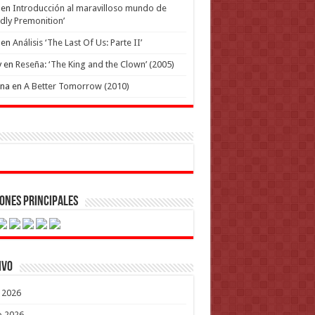
en
Introducción al maravilloso mundo de
dly Premonition’
en
Análisis ‘The Last Of Us: Parte II’
y
en
Reseña: ‘The King and the Clown’ (2005)
ena
en
A Better Tomorrow (2010)
ones Principales
ivo
o 2026
o 2026