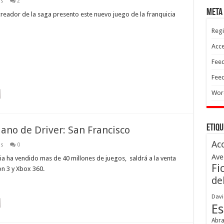
os
2
Meta
creador de la saga presento este nuevo juego de la franquicia
Regi
Acc
Feed
Feed
Wor
Etiqu
lano de Driver: San Francisco
Ac
os
0
Ave
icia ha vendido mas de 40 millones de juegos, saldrá a la venta
Fi
on 3 y Xbox 360.
de
Davi
Es
Abr