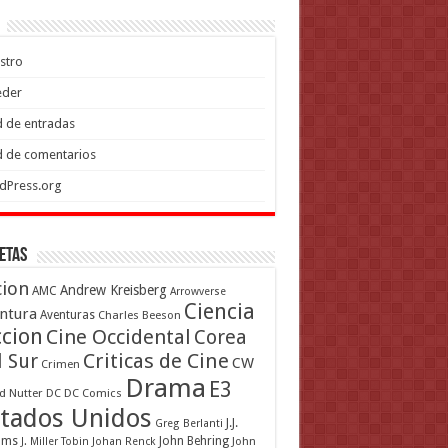
stro
eder
 de entradas
 de comentarios
dPress.org
etas
cion
Andrew Kreisberg
AMC
Arrowverse
Ciencia
ntura
Aventuras
Charles Beeson
ccion
Cine Occidental
Corea
Criticas de Cine
l Sur
CW
Crimen
Drama
E3
d Nutter
DC
DC Comics
tados Unidos
J.J.
Greg Berlanti
ams
John Behring
J. Miller Tobin
Johan Renck
John