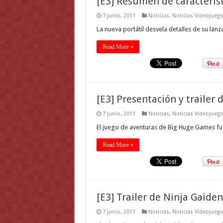
[E3] Resumen de característ
7 junio, 2011
Noticias
,
Noticias Videojueg
La nueva portátil desvela detalles de su lan
Read More »
[E3] Presentación y trailer
7 junio, 2011
Noticias
,
Noticias Videojueg
El juego de aventuras de Big Huge Games fue
Read More »
[E3] Trailer de Ninja Gaiden
7 junio, 2011
Noticias
,
Noticias Videojueg