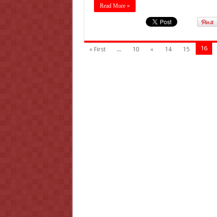
Read More »
16
« First
...
10
«
14
15