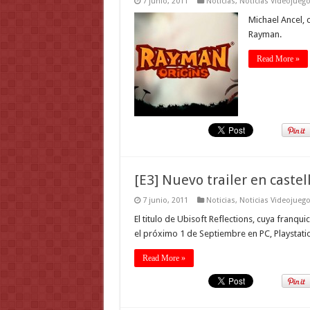
7 junio, 2011
Noticias
,
Noticias Videojueg
Michael Ancel, 
Rayman.
Read More »
[E3] Nuevo trailer en castel
7 junio, 2011
Noticias
,
Noticias Videojueg
El titulo de Ubisoft Reflections, cuya franqu
el próximo 1 de Septiembre en PC, Playstati
Read More »