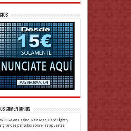
cios
mos Comentarios
my Duke
en
Casino, Rain Man, Hard Eight y
s grandes películas sobre las apuestas.