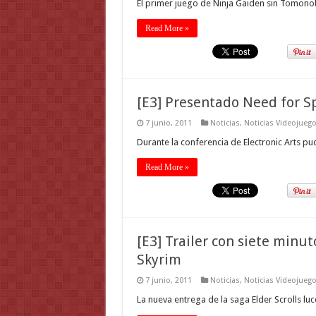
El primer juego de Ninja Gaiden sin Tomonob
Read More »
[E3] Presentado Need for S
7 junio, 2011
Noticias
,
Noticias Videojueg
Durante la conferencia de Electronic Arts pu
Read More »
[E3] Trailer con siete minut
Skyrim
7 junio, 2011
Noticias
,
Noticias Videojueg
La nueva entrega de la saga Elder Scrolls lu