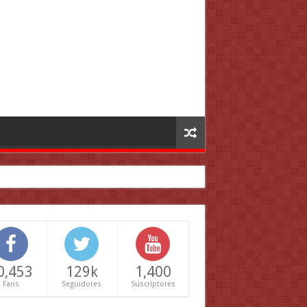
0,453
129k
1,400
Fans
Seguidores
Suscriptores