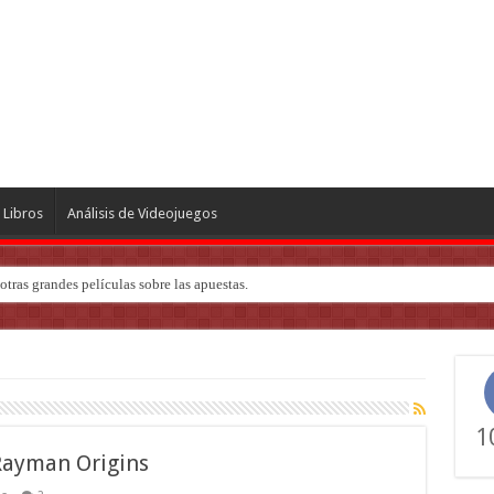
Libros
Análisis de Videojuegos
tras grandes películas sobre las apuestas.
1
 Rayman Origins