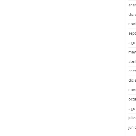
ene
dici
nov
sep
ago
may
abri
ene
dici
nov
octu
ago
juli
juni