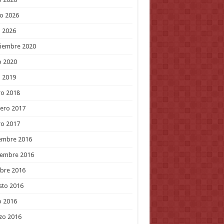
o 2026
l 2026
tiembre 2020
o 2020
l 2019
ro 2018
ero 2017
ro 2017
embre 2016
iembre 2016
bre 2016
sto 2016
o 2016
zo 2016