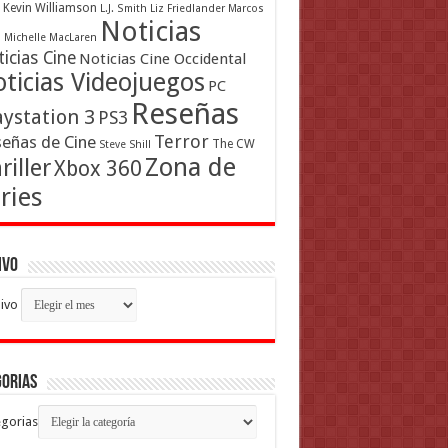
Kevin Williamson
L.J. Smith
Liz Friedlander
Marcos
Noticias
a
Michelle MacLaren
icias Cine
Noticias Cine Occidental
ticias Videojuegos
PC
Reseñas
aystation 3
PS3
Terror
eñas de Cine
The CW
Steve Shill
Zona de
riller
Xbox 360
ries
ivo
ivo
gorias
gorias