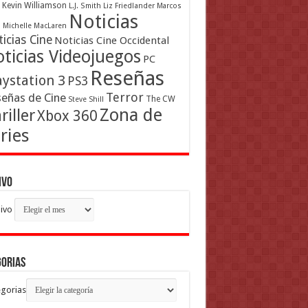
Kevin Williamson
L.J. Smith
Liz Friedlander
Marcos
Noticias
a
Michelle MacLaren
icias Cine
Noticias Cine Occidental
ticias Videojuegos
PC
Reseñas
aystation 3
PS3
Terror
eñas de Cine
The CW
Steve Shill
Zona de
riller
Xbox 360
ries
ivo
ivo
gorias
gorias