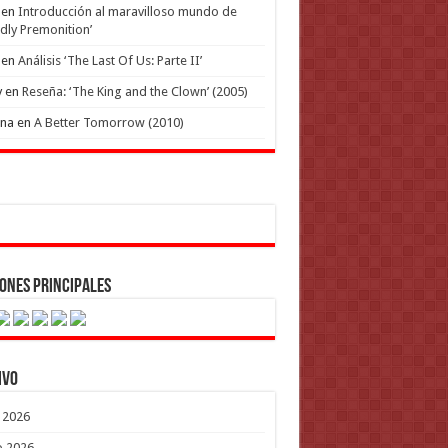
en
Introducción al maravilloso mundo de
dly Premonition’
en
Análisis ‘The Last Of Us: Parte II’
y
en
Reseña: ‘The King and the Clown’ (2005)
ena
en
A Better Tomorrow (2010)
ones Principales
ivo
o 2026
o 2026