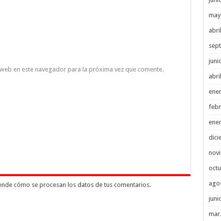
may
abri
sep
juni
 web en este navegador para la próxima vez que comente.
abri
ene
febr
ene
dici
nov
octu
ago
nde cómo se procesan los datos de tus comentarios
.
juni
mar