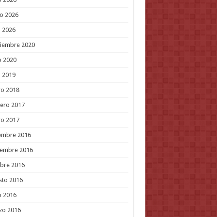
o 2026
l 2026
tiembre 2020
o 2020
l 2019
ro 2018
ero 2017
ro 2017
embre 2016
iembre 2016
bre 2016
sto 2016
o 2016
zo 2016