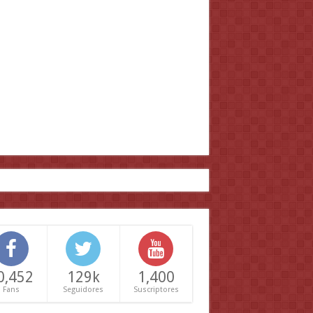
0,452
129k
1,400
Fans
Seguidores
Suscriptores