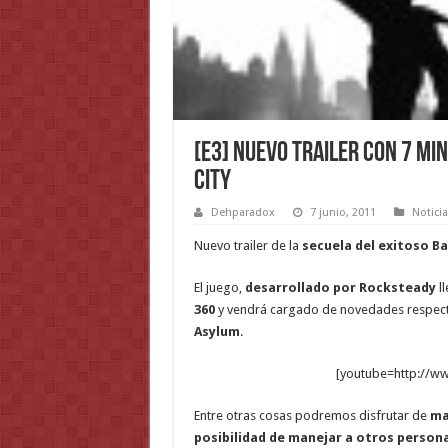
[E3] Nuevo trailer con 7 m
City
Dehparadox
7 junio, 2011
Notici
Nuevo trailer de la
secuela del exitoso 
El juego,
desarrollado por Rocksteady
ll
360
y vendrá cargado de novedades respecto
Asylum
.
[youtube=http://w
Entre otras cosas podremos disfrutar de
ma
posibilidad de manejar a otros pers