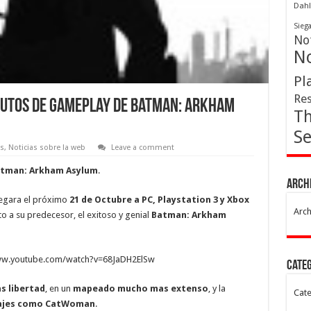
Dahl
Sieg
Not
No
Pl
Res
inutos de gameplay de Batman: Arkham
Th
Se
as
,
Noticias sobre la web
Leave a comment
Batman: Arkham Asylum
.
Arch
egara el próximo
21 de Octubre a PC, Playstation 3 y Xbox
Arch
 a su predecesor, el exitoso y genial
Batman: Arkham
ww.youtube.com/watch?v=68JaDH2ElSw
Cate
s libertad
, en un
mapeado mucho mas extenso
, y la
Cate
onajes como CatWoman
.