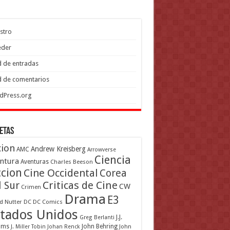
stro
eder
 de entradas
 de comentarios
dPress.org
etas
cion
Andrew Kreisberg
AMC
Arrowverse
Ciencia
ntura
Aventuras
Charles Beeson
ccion
Cine Occidental
Corea
Criticas de Cine
l Sur
CW
Crimen
Drama
E3
d Nutter
DC
DC Comics
tados Unidos
J.J.
Greg Berlanti
ams
John Behring
J. Miller Tobin
Johan Renck
John