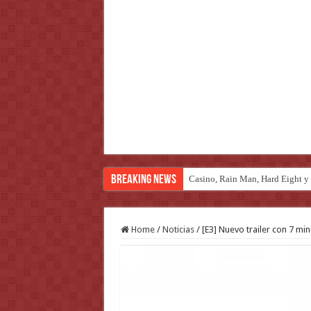
Breaking News
Casino, Rain Man, Hard Eight y o
Home
/
Noticias
/
[E3] Nuevo trailer con 7 m