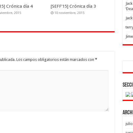
Jack
15] Crónica día 4
[SEFF’15] Crónica día 3
‘Dea
viembre, 2015
10 noviembre, 2015
Jack
terr
Jim
ublicada.
Los campos obligatorios están marcados con
*
Secci
Arch
juli
juni