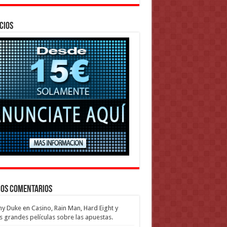
cios
mos Comentarios
my Duke
en
Casino, Rain Man, Hard Eight y
s grandes películas sobre las apuestas.