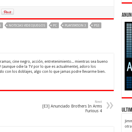
Anun
S
NOTICIAS VIDEOJUEGOS
PC
PLAYSTATION 3
PS3
, dramas, cine negro, acción, entretenimiento... mientras sea bueno
V (aunque odie la TV por lo que es actualmente), adoro los
do con los doblajes, algo con lo que jamas podre llevarme bien.
Next
[E3] Anunciado Brothers In Arms
Ulti
Furious 4
Jim
otra