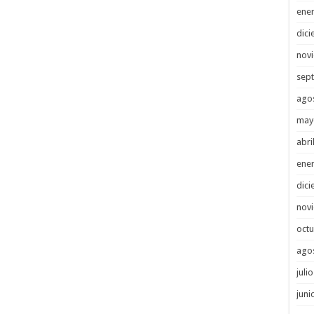
ene
dici
nov
sep
ago
may
abri
ene
dici
nov
octu
ago
juli
juni