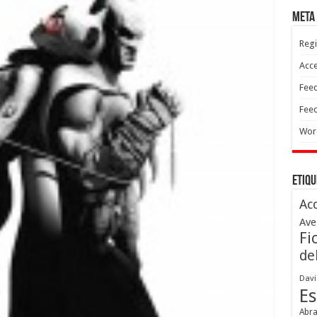
Meta
Regi
Acc
Feed
Feed
Wor
Etiqu
Ac
Ave
Fi
de
Davi
Es
Abr