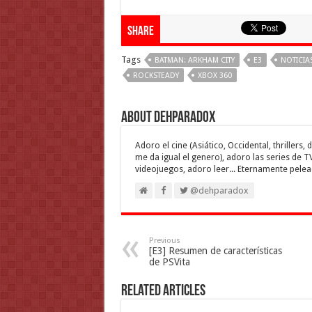
Share
Tags
BATMAN: ARKHAM CITY
E3
NOTICIA
ROCKSTEADY
XBOX 360
About Dehparadox
Adoro el cine (Asiático, Occidental, thrillers
me da igual el genero), adoro las series de T
videojuegos, adoro leer... Eternamente pelea
@dehparadox
Previous
[E3] Resumen de características
de PSVita
Related Articles