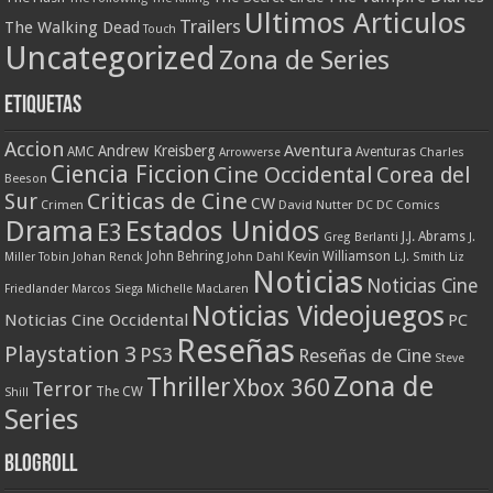
Ultimos Articulos
Trailers
The Walking Dead
Touch
Uncategorized
Zona de Series
Etiquetas
Accion
Aventura
Andrew Kreisberg
AMC
Aventuras
Charles
Arrowverse
Ciencia Ficcion
Cine Occidental
Corea del
Beeson
Criticas de Cine
Sur
CW
Crimen
David Nutter
DC
DC Comics
Drama
Estados Unidos
E3
J.J. Abrams
Greg Berlanti
J.
John Behring
Kevin Williamson
Miller Tobin
Johan Renck
John Dahl
L.J. Smith
Liz
Noticias
Noticias Cine
Friedlander
Marcos Siega
Michelle MacLaren
Noticias Videojuegos
Noticias Cine Occidental
PC
Reseñas
Playstation 3
PS3
Reseñas de Cine
Steve
Zona de
Thriller
Xbox 360
Terror
The CW
Shill
Series
Blogroll