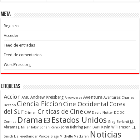
Meta
Registro
Acceder
Feed de entradas
Feed de comentarios
WordPress.org
Etiquetas
Accion
Aventura
Andrew Kreisberg
AMC
Aventuras
Charles
Arrowverse
Ciencia Ficcion
Cine Occidental
Corea
Beeson
Criticas de Cine
del Sur
CW
Crimen
David Nutter
DC
DC
Drama
Estados Unidos
E3
Comics
J.J.
Greg Berlanti
Abrams
John Behring
Kevin Williamson
J. Miller Tobin
Johan Renck
John Dahl
L.J.
Noticias
Smith
Liz Friedlander
Marcos Siega
Michelle MacLaren