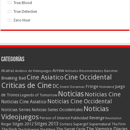
True Blood
True Detective
Zero Hour
Categorías
Arrow
Alcatraz
Análisis de Videojuegos
Artículos Recomendados
Banshee
Cine Occidental
Cine Asiatico
Breaking Bad
Criticas de Cine
DC
Fringe
Juego
Dexter
Doramas
Homeland
Noticias
Noticias Cine
de Tronos
Legends of Tomorrow
Noticias Cine Occidental
Noticias Cine Asiatico
Noticias
Noticias Series
Noticias Series Occidentales
Videojuegos
Revenge
Person of Interest
Publicidad
Revolution
Sitges 2013
Sitges 2012
Ringer
Supergirl
Supernatural
Sorteos
The Firm
The Vampire Diaries
The Secret Circle
The Flash
The Following
The Killing