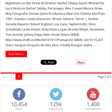
Nightmare on Elm Street 6) Director: Rachel Talalay Guion: Michael De
Luca (Historia: Rachel Talalay. Personajes: Wes Craven) Musica: Brian
May Fotografia: Declan Quinn Productora: New Line Cinema Año/País:
1991 / Estados UnidosDuración: 90 min. Género: Terror | Slasher.
Secuela Reparto: Robert Englund, Lisa Zane, Yaphet Kotto, Shon
Greenblatt, Leslie Deane, Ricky Dean Logan, Breckin Meyer, Roseanne,
Tom Arnold, Johnny Depp Web oficial: Enlace IMDB:
http://www.imdb.es/title/tt0101917/Puntuación IMDB: 4,6/10 13,457
Votos Sinopsis Después de diez años, Freddy Krueger vuelve …
Read More »
2
«
1
Page 2 of 2
10,454
129k
1,400
Fans
Seguidores
Suscriptores