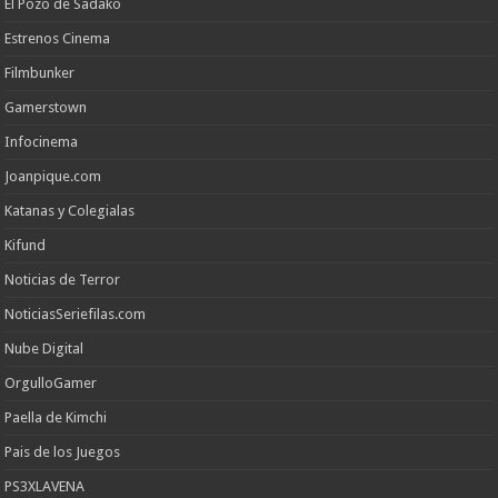
El Pozo de Sadako
Estrenos Cinema
Filmbunker
Gamerstown
Infocinema
Joanpique.com
Katanas y Colegialas
Kifund
Noticias de Terror
NoticiasSeriefilas.com
Nube Digital
OrgulloGamer
Paella de Kimchi
Pais de los Juegos
PS3XLAVENA