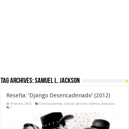
Tag Archives:
Samuel L. Jackson
Reseña: ‘Django Desencadenado’ (2012)
19 enero, 2013
Cine Occidental
,
Criticas de Cine
,
Ultimos Articulos
1