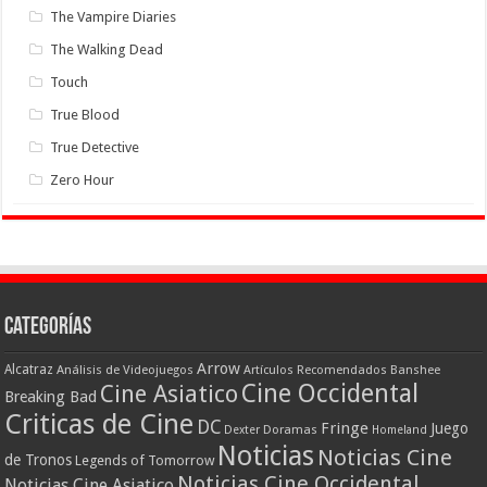
The Vampire Diaries
The Walking Dead
Touch
True Blood
True Detective
Zero Hour
Categorías
Arrow
Alcatraz
Análisis de Videojuegos
Artículos Recomendados
Banshee
Cine Occidental
Cine Asiatico
Breaking Bad
Criticas de Cine
DC
Fringe
Juego
Dexter
Doramas
Homeland
Noticias
Noticias Cine
de Tronos
Legends of Tomorrow
Noticias Cine Occidental
Noticias Cine Asiatico