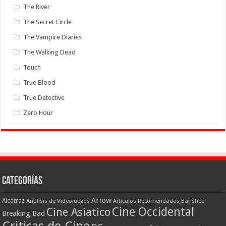
The River
The Secret Circle
The Vampire Diaries
The Walking Dead
Touch
True Blood
True Detective
Zero Hour
Categorías
Arrow
Alcatraz
Análisis de Videojuegos
Artículos Recomendados
Banshee
Cine Occidental
Cine Asiatico
Breaking Bad