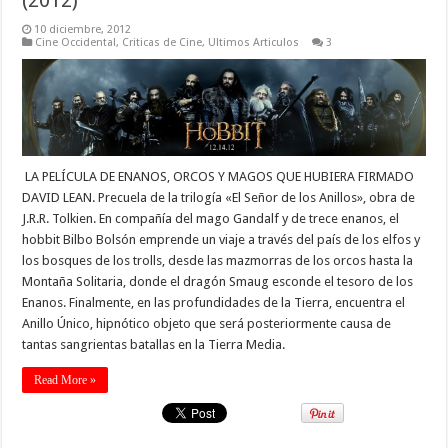
10 diciembre, 2012
Cine Occidental
,
Criticas de Cine
,
Ultimos Articulos
3
LA PELÍCULA DE ENANOS, ORCOS Y MAGOS QUE HUBIERA FIRMADO
DAVID LEAN. Precuela de la trilogía «El Señor de los Anillos», obra de
J.R.R. Tolkien. En compañía del mago Gandalf y de trece enanos, el
hobbit Bilbo Bolsón emprende un viaje a través del país de los elfos y
los bosques de los trolls, desde las mazmorras de los orcos hasta la
Montaña Solitaria, donde el dragón Smaug esconde el tesoro de los
Enanos. Finalmente, en las profundidades de la Tierra, encuentra el
Anillo Único, hipnótico objeto que será posteriormente causa de
tantas sangrientas batallas en la Tierra Media.
Read More »