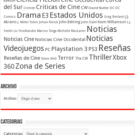
Beeson
Criticas de Cine
del Sur
CW
Crimen
David Nutter
DC
DC
Drama
Estados Unidos
E3
Comics
J.J.
Greg Berlanti
Abrams
John Behring
Kevin Williamson
J. Miller Tobin
Johan Renck
John Dahl
L.J.
Noticias
Smith
Liz Friedlander
Marcos Siega
Michelle MacLaren
Noticias
Noticias Cine
Noticias Cine Occidental
Reseñas
Videojuegos
Playstation 3
PS3
PC
Thriller
Xbox
Terror
Reseñas de Cine
The CW
Steve Shill
Zona de Series
360
Archivo
Archivo
Categorias
Categorias