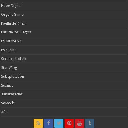
Nube Digital
OrgulloGamer
Paella de Kimchi
Pais de los Juegos
PS3XLAVENA
Psicocine
Seriesdebolsillo
Star Wlog
Subsplotation
Suxinsu
Tanakaseries
Vayatele
Xfar