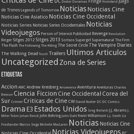
Criticas de Cine
DC
Fringe
Juego
Dexter
Doramas
Homeland
Noticias
Noticias Cine
de Tronos
Legends of Tomorrow
Noticias Cine Occidental
Noticias Cine Asiatico
Noticias
Noticias Series
Noticias Series Occidentales
Videojuegos
Revenge
Person of Interest
Publicidad
Revolution
Sitges 2013
Sitges 2012
Ringer
Supergirl
Supernatural
Sorteos
The Firm
The Vampire Diaries
The Secret Circle
The Flash
The Following
The Killing
Ultimos Articulos
Trailers
The Walking Dead
Touch
Uncategorized
Zona de Series
Etiquetas
Accion
Aventura
Andrew Kreisberg
AMC
Aventuras
Charles
Arrowverse
Ciencia Ficcion
Cine Occidental
Corea del
Beeson
Criticas de Cine
Sur
CW
Crimen
David Nutter
DC
DC Comics
Drama
Estados Unidos
E3
J.J. Abrams
Greg Berlanti
J.
John Behring
Kevin Williamson
Miller Tobin
Johan Renck
John Dahl
L.J. Smith
Liz
Noticias
Noticias Cine
Friedlander
Marcos Siega
Michelle MacLaren
Noticias Videojuegos
Noticias Cine Occidental
PC