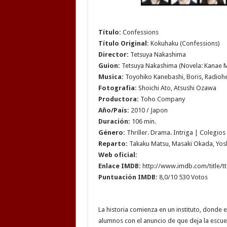
Título:
Confessions
Título Original:
Kokuhaku (Confessions)
Director:
Tetsuya Nakashima
Guion:
Tetsuya Nakashima (Novela: Kanae M
Musica:
Toyohiko Kanebashi, Boris, Radioh
Fotografia:
Shoichi Ato, Atsushi Ozawa
Productora:
Toho Company
Año/País:
2010 / Japon
Duración:
106 min.
Género:
Thriller. Drama. Intriga | Colegios
Reparto:
Takaku Matsu, Masaki Okada, Yoshi
Web oficial:
Enlace IMDB:
http://www.imdb.com/title/t
Puntuación IMDB:
8,0/10 530 Votos
La historia comienza en un instituto, donde 
alumnos con el anuncio de que deja la escue