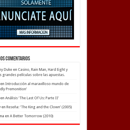
mos Comentarios
my Duke
en
Casino, Rain Man, Hard Eight y
s grandes películas sobre las apuestas.
en
Introducción al maravilloso mundo de
dly Premonition’
en
Análisis ‘The Last Of Us: Parte II’
y
en
Reseña: ‘The King and the Clown’ (2005)
ena
en
A Better Tomorrow (2010)