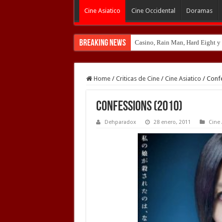
Cine Asiatico
Cine Occidental
Doramas
Breaking News
Casino, Rain Man, Hard Eight y o
Home
/
Criticas de Cine
/
Cine Asiatico
/
Confe
Confessions (2010)
Dehparadox
28 enero, 2011
Cine 