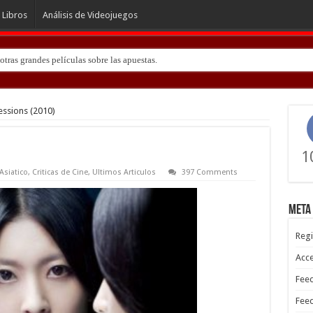
Libros
Análisis de Videojuegos
tras grandes películas sobre las apuestas.
ssions (2010)
1
Asiatico
,
Criticas de Cine
,
Ultimos Articulos
397 Comments
Meta
Regi
Acc
Feed
Feed