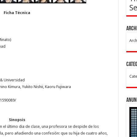
Se
Ficha Técnica
Arch
inato)
Arch
ead
Cate
Cate
 & Universidad
no Kimura, Yukito Nishii, Kaoru Fujiwara
Anun
t1590089/
Sinopsis
en el último dia de clase, una profesora se despide de los
la, pero añadiendo una confesión: que su hija de cuatro años,