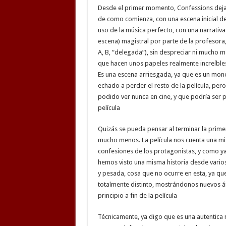
Desde el primer momento, Confessions deja c
de como comienza, con una escena inicial de
uso de la música perfecto, con una narrativa 
escena) magistral por parte de la profesora,
A, B, “delegada”), sin despreciar ni mucho 
que hacen unos papeles realmente increíble
Es una escena arriesgada, ya que es un mono
echado a perder el resto de la película, per
podido ver nunca en cine, y que podría ser p
película
Quizás se pueda pensar al terminar la primer
mucho menos. La película nos cuenta una mis
confesiones de los protagonistas, y como ya 
hemos visto una misma historia desde varios 
y pesada, cosa que no ocurre en esta, ya qu
totalmente distinto, mostrándonos nuevos 
principio a fin de la película
Técnicamente, ya digo que es una autentica 