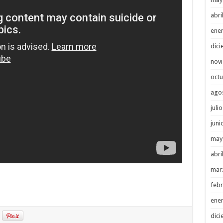
abri
ene
dici
nov
octu
ago
juli
juni
may
abri
mar
febr
ene
dici