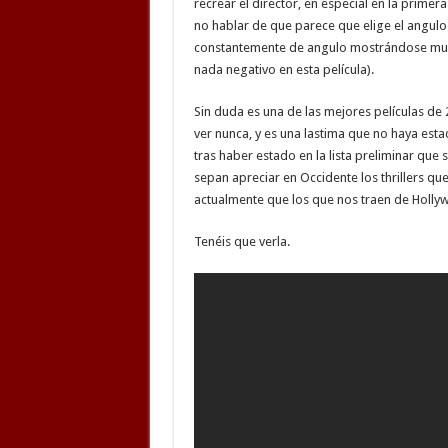
recrear el director, en especial en la primer
no hablar de que parece que elige el angul
constantemente de angulo mostrándose muy d
nada negativo en esta película).
Sin duda es una de las mejores películas de
ver nunca, y es una lastima que no haya est
tras haber estado en la lista preliminar que 
sepan apreciar en Occidente los thrillers qu
actualmente que los que nos traen de Holl
Tenéis que verla.