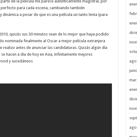
a parte de la película me parece autenticamente magistral, por
ene
o perfecto para cada escena, cambiando también
febr
inámica a pesar de que es una película un tanto lenta (para
ene
dici
 2010, quizás sus 30 minutos sean de lo mejor que haya podido
ado nominada finalmente al Oscar a mejor película extranjera
nov
se realizo antes de anunciar las candidaturas. Quizás algún día
octu
e se hacen a día de hoy en Asia, infinitamente mejores
ywood y sucedáneos
ago
juni
mar
ene
dici
nov
sep
ago
may