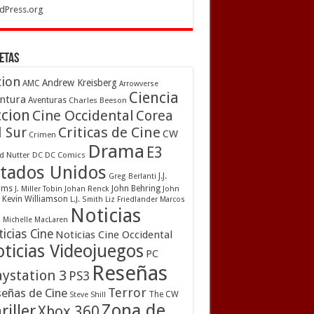
dPress.org
etas
cion
Andrew Kreisberg
AMC
Arrowverse
Ciencia
ntura
Aventuras
Charles Beeson
ccion
Cine Occidental
Corea
Criticas de Cine
l Sur
CW
Crimen
Drama
E3
d Nutter
DC
DC Comics
tados Unidos
J.J.
Greg Berlanti
ams
John Behring
J. Miller Tobin
Johan Renck
John
Kevin Williamson
L.J. Smith
Liz Friedlander
Marcos
Noticias
a
Michelle MacLaren
icias Cine
Noticias Cine Occidental
ticias Videojuegos
PC
Reseñas
aystation 3
PS3
Terror
eñas de Cine
The CW
Steve Shill
Zona de
riller
Xbox 360