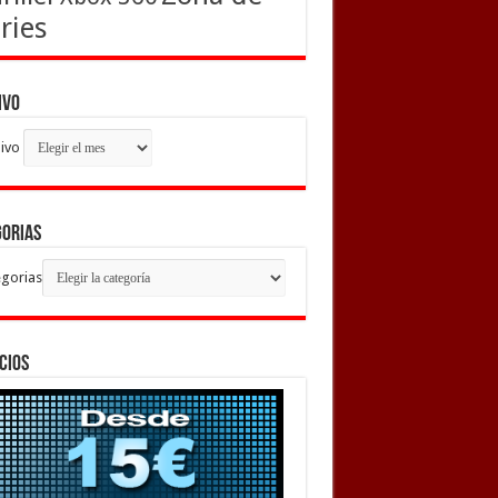
ries
ivo
ivo
gorias
gorias
cios