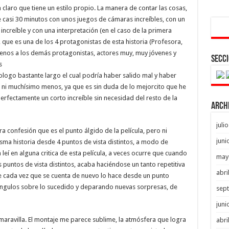
laro que tiene un estilo propio. La manera de contar las cosas,
 casi 30 minutos con unos juegos de cámaras increíbles, con un
increíble y con una interpretación (en el caso de la primera
 que es una de los 4 protagonistas de esta historia (Profesora,
menos a los demás protagonistas, actores muy, muy jóvenes y
Secci
s
logo bastante largo el cual podría haber salido mal y haber
o ni muchísimo menos, ya que es sin duda de lo mejorcito que he
erfectamente un corto increíble sin necesidad del resto de la
Arch
juli
a confesión que es el punto álgido de la película, pero ni
juni
ma historia desde 4 puntos de vista distintos, a modo de
leí en alguna critica de esta película, a veces ocurre que cuando
may
puntos de vista distintos, acaba haciéndose un tanto repetitiva
abri
e cada vez que se cuenta de nuevo lo hace desde un punto
ángulos sobre lo sucedido y deparando nuevas sorpresas, de
sep
juni
maravilla. El montaje me parece sublime, la atmósfera que logra
abri