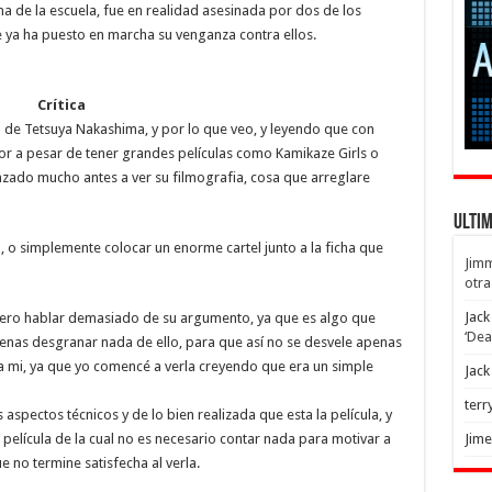
na de la escuela, fue en realidad asesinada por dos de los
 ya ha puesto en marcha su venganza contra ellos.
Crítica
o de Tetsuya Nakashima, y por lo que veo, y leyendo que con
or a pesar de tener grandes películas como Kamikaze Girls o
ado mucho antes a ver su filmografia, cosa que arreglare
Ulti
, o simplemente colocar un enorme cartel junto a la ficha que
Jim
otra
Jack
uiero hablar demasiado de su argumento, ya que es algo que
‘Dea
apenas desgranar nada de ello, para que así no se desvele apenas
 mi, ya que yo comencé a verla creyendo que era un simple
Jack
terr
aspectos técnicos y de lo bien realizada que esta la película, y
película de la cual no es necesario contar nada para motivar a
Jim
 no termine satisfecha al verla.