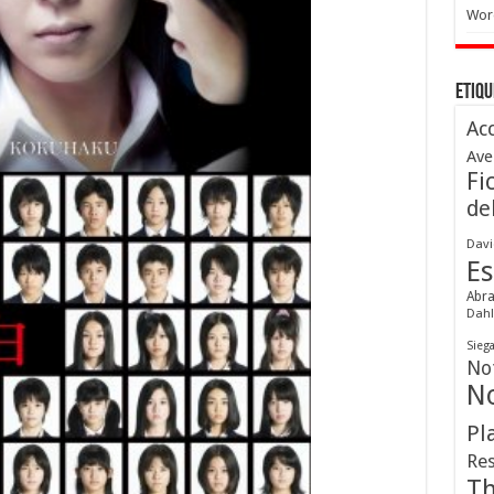
Wor
Etiqu
Ac
Ave
Fi
de
Davi
Es
Abr
Dahl
Sieg
Not
No
Pl
Res
Th