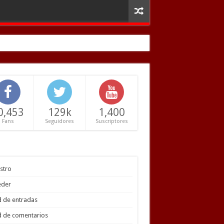
0,453
129k
1,400
Fans
Seguidores
Suscriptores
stro
eder
 de entradas
 de comentarios