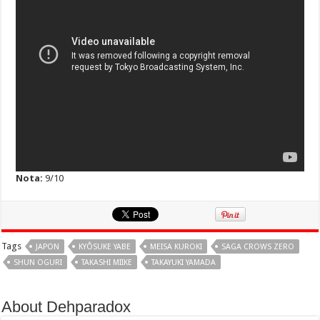
Nota:
9/10
Tags
JAPON
KYÔSUKE YABE
MEISA KUROKI
SAGA CROWS ZERO
SHUN OGURI
TAKASHI MIIKE
TAKAYUKI YAMADA
About Dehparadox