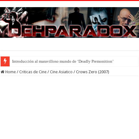
Introducción al maravilloso mundo de ‘Deadly Premonition’
Home
/
Criticas de Cine
/
Cine Asiatico
/
Crows Zero (2007)