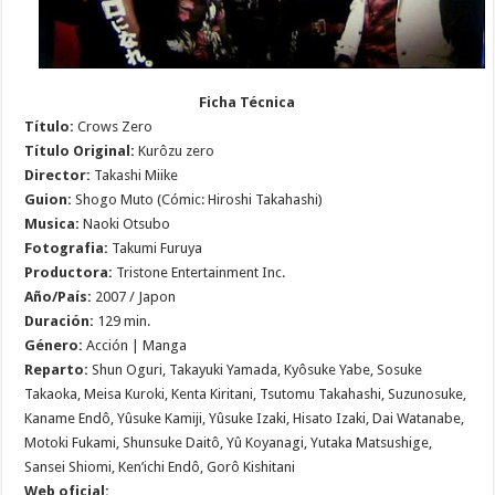
Ficha Técnica
Título:
Crows Zero
Título Original:
Kurôzu zero
Director:
Takashi Miike
Guion:
Shogo Muto (Cómic: Hiroshi Takahashi)
Musica:
Naoki Otsubo
Fotografia:
Takumi Furuya
Productora:
Tristone Entertainment Inc.
Año/País:
2007 / Japon
Duración:
129 min.
Género:
Acción | Manga
Reparto:
Shun Oguri, Takayuki Yamada, Kyôsuke Yabe, Sosuke
Takaoka, Meisa Kuroki, Kenta Kiritani, Tsutomu Takahashi, Suzunosuke,
Kaname Endô, Yûsuke Kamiji, Yûsuke Izaki, Hisato Izaki, Dai Watanabe,
Motoki Fukami, Shunsuke Daitô, Yû Koyanagi, Yutaka Matsushige,
Sansei Shiomi, Ken’ichi Endô, Gorô Kishitani
Web oficial: