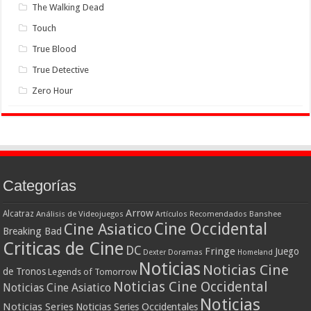
The Walking Dead
Touch
True Blood
True Detective
Zero Hour
Categorías
Arrow
Alcatraz
Análisis de Videojuegos
Artículos Recomendados
Banshee
Cine Occidental
Cine Asiatico
Breaking Bad
Criticas de Cine
DC
Fringe
Juego
Dexter
Doramas
Homeland
Noticias
Noticias Cine
de Tronos
Legends of Tomorrow
Noticias Cine Occidental
Noticias Cine Asiatico
Noticias
Noticias Series
Noticias Series Occidentales