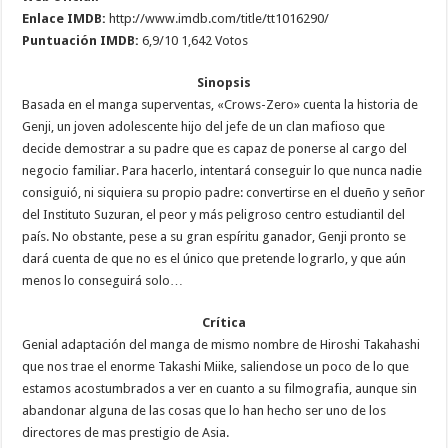
Enlace IMDB:
http://www.imdb.com/title/tt1016290/
Puntuación IMDB:
6,9/10 1,642 Votos
Sinopsis
Basada en el manga superventas, «Crows-Zero» cuenta la historia de
Genji, un joven adolescente hijo del jefe de un clan mafioso que
decide demostrar a su padre que es capaz de ponerse al cargo del
negocio familiar. Para hacerlo, intentará conseguir lo que nunca nadie
consiguió, ni siquiera su propio padre: convertirse en el dueño y señor
del Instituto Suzuran, el peor y más peligroso centro estudiantil del
país. No obstante, pese a su gran espíritu ganador, Genji pronto se
dará cuenta de que no es el único que pretende lograrlo, y que aún
menos lo conseguirá solo…
Crítica
Genial adaptación del manga de mismo nombre de Hiroshi Takahashi
que nos trae el enorme Takashi Miike, saliendose un poco de lo que
estamos acostumbrados a ver en cuanto a su filmografia, aunque sin
abandonar alguna de las cosas que lo han hecho ser uno de los
directores de mas prestigio de Asia.