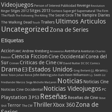
Videojuegos
Revenge
Person of Interest
Publicidad
Revolution
Sitges 2013
Sitges 2012
Ringer
Supergirl
Supernatural
Sorteos
The Firm
The Vampire Diaries
The Secret Circle
The Flash
The Following
The Killing
Ultimos Articulos
Trailers
The Walking Dead
Touch
Uncategorized
Zona de Series
Etiquetas
Accion
Aventura
Andrew Kreisberg
AMC
Aventuras
Charles
Arrowverse
Ciencia Ficcion
Cine Occidental
Corea del
Beeson
Criticas de Cine
Sur
CW
Crimen
David Nutter
DC
DC Comics
Drama
Estados Unidos
E3
J.J. Abrams
Greg Berlanti
J.
John Behring
Kevin Williamson
Miller Tobin
Johan Renck
John Dahl
L.J. Smith
Liz
Noticias
Noticias Cine
Friedlander
Marcos Siega
Michelle MacLaren
Noticias Videojuegos
Noticias Cine Occidental
PC
Reseñas
Playstation 3
PS3
Reseñas de Cine
Steve
Zona de
Thriller
Xbox 360
Terror
The CW
Shill