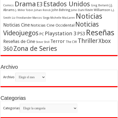
Drama
Estados Unidos
E3
Comics
J.J.
Greg Berlanti
Abrams
John Behring
Kevin Williamson
J. Miller Tobin
Johan Renck
John Dahl
L.J.
Noticias
Smith
Liz Friedlander
Marcos Siega
Michelle MacLaren
Noticias
Noticias Cine
Noticias Cine Occidental
Reseñas
Videojuegos
Playstation 3
PS3
PC
Thriller
Xbox
Terror
Reseñas de Cine
The CW
Steve Shill
Zona de Series
360
Archivo
Archivo
Categorias
Categorias