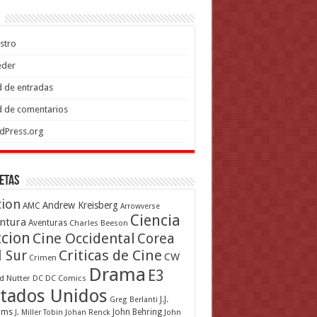
stro
eder
 de entradas
 de comentarios
dPress.org
etas
cion
Andrew Kreisberg
AMC
Arrowverse
Ciencia
ntura
Aventuras
Charles Beeson
ccion
Cine Occidental
Corea
Criticas de Cine
l Sur
CW
Crimen
Drama
E3
d Nutter
DC
DC Comics
tados Unidos
J.J.
Greg Berlanti
ams
John Behring
J. Miller Tobin
Johan Renck
John