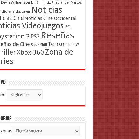
Kevin Williamson
L.J. Smith
Liz Friedlander
Marcos
Noticias
a
Michelle MacLaren
icias Cine
Noticias Cine Occidental
ticias Videojuegos
PC
Reseñas
aystation 3
PS3
Terror
eñas de Cine
The CW
Steve Shill
Zona de
riller
Xbox 360
ries
ivo
ivo
gorias
gorias