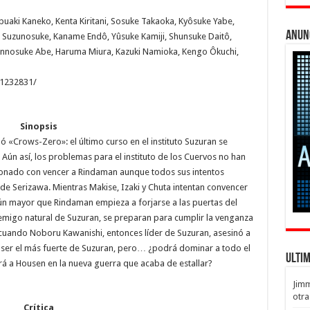
aki Kaneko, Kenta Kiritani, Sosuke Takaoka, Kyôsuke Yabe,
Anun
 Suzunosuke, Kaname Endô, Yûsuke Kamiji, Shunsuke Daitô,
Shinnosuke Abe, Haruma Miura, Kazuki Namioka, Kengo Ôkuchi,
t1232831/
Sinopsis
ó «Crows-Zero»: el último curso en el instituto Suzuran se
 Aún así, los problemas para el instituto de los Cuervos no han
onado con vencer a Rindaman aunque todos sus intentos
de Serizawa. Mientras Makise, Izaki y Chuta intentan convencer
 aún mayor que Rindaman empieza a forjarse a las puertas del
enemigo natural de Suzuran, se preparan para cumplir la venganza
uando Noboru Kawanishi, entonces líder de Suzuran, asesinó a
ó ser el más fuerte de Suzuran, pero… ¿podrá dominar a todo el
Ulti
tará a Housen en la nueva guerra que acaba de estallar?
Jim
otra
Crítica