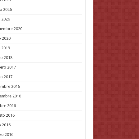
o 2026
l 2026
tiembre 2020
o 2020
l 2019
ro 2018
ero 2017
ro 2017
embre 2016
iembre 2016
bre 2016
sto 2016
o 2016
zo 2016