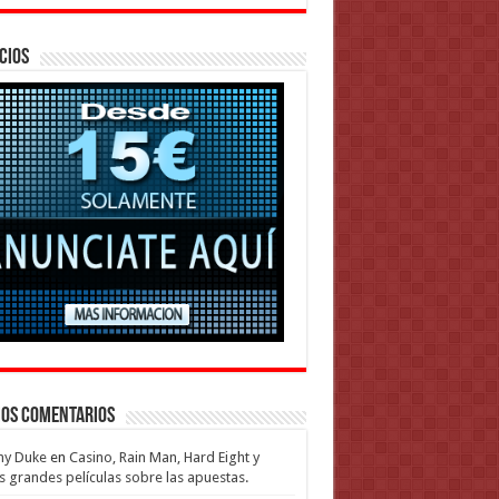
cios
mos Comentarios
my Duke
en
Casino, Rain Man, Hard Eight y
s grandes películas sobre las apuestas.