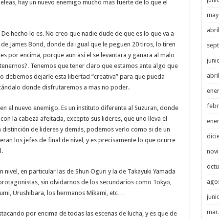
 peleas, hay un nuevo enemigo mucho mas fuerte de lo que el
may
abri
. De hecho lo es. No creo que nadie dude de que es lo que va a
de James Bond, donde da igual que le peguen 20 tiros, lo tiren
sep
es por encima, porque aun así el se levantara y ganara al malo
juni
etenernos?. Tenemos que tener claro que estamos ante algo que
abri
llo debemos dejarle esta libertad “creativa” para que pueda
scándalo donde disfrutaremos a mas no poder.
ene
febr
en el nuevo enemigo. Es un instituto diferente al Suzuran, donde
 con la cabeza afeitada, excepto sus lideres, que uno lleva el
ene
a distinción de lideres y demás, podemos verlo como si de un
dici
ran los jefes de final de nivel, y es precisamente lo que ocurre
.
nov
octu
n nivel, en particular las de Shun Oguri y la de Takayuki Yamada
ago
 protagonistas, sin olvidarnos de los secundarios como Tokyo,
arumi, Urushibara, los hermanos Mikami, etc…
juni
mar
stacando por encima de todas las escenas de lucha, y es que de