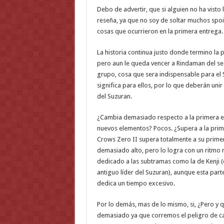
Debo de advertir, que si alguien no ha visto 
reseña, ya que no soy de soltar muchos spoile
cosas que ocurrieron en la primera entrega.
La historia continua justo donde termino la 
pero aun le queda vencer a Rindaman del segu
grupo, cosa que sera indispensable para el 
significa para ellos, por lo que deberán uni
del Suzuran.
¿Cambia demasiado respecto a la primera e
nuevos elementos? Pocos. ¿Supera a la prime
Crows Zero II supera totalmente a su primera 
demasiado alto, pero lo logra con un ritmo
dedicado a las subtramas como la de Kenji (e
antiguo líder del Suzuran), aunque esta part
dedica un tiempo excesivo.
Por lo demás, mas de lo mismo, si, ¿Pero y q
demasiado ya que corremos el peligro de ca