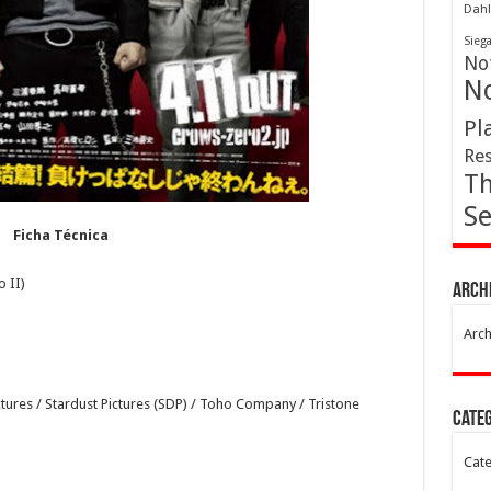
Dahl
Sieg
Not
No
Pl
Res
Th
Se
Ficha Técnica
 II)
Arch
Arch
ctures / Stardust Pictures (SDP) / Toho Company / Tristone
Cate
Cate