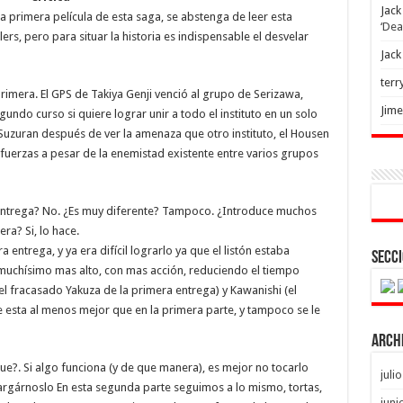
Jack
la primera película de esta saga, se abstenga de leer esta
‘Dea
rs, pero para situar la historia es indispensable el desvelar
Jack
terr
primera. El GPS de Takiya Genji venció al grupo de Serizawa,
Jim
ndo curso si quiere lograr unir a todo el instituto en un solo
Suzuran después de ver la amenaza que otro instituto, el Housen
r fuerzas a pesar de la enemistad existente entre varios grupos
ntrega? No. ¿Es muy diferente? Tampoco. ¿Introduce muchos
ra? Si, lo hace.
entrega, y ya era difícil lograrlo ya que el listón estaba
Secci
 muchísimo mas alto, con mas acción, reduciendo el tiempo
l fracasado Yakuza de la primera entrega) y Kawanishi (el
e esta al menos mejor que en la primera parte, y tampoco se le
Arch
ue?. Si algo funciona (y de que manera), es mejor no tocarlo
juli
rgárnoslo En esta segunda parte seguimos a lo mismo, tortas,
juni