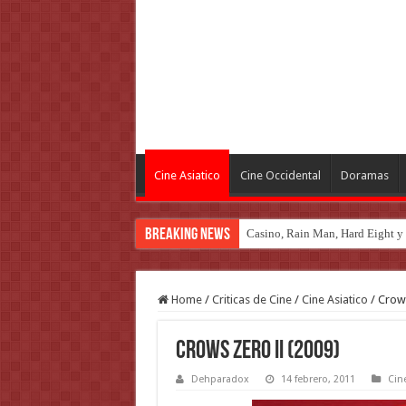
Cine Asiatico
Cine Occidental
Doramas
Breaking News
Introducción al maravilloso mu
Home
/
Criticas de Cine
/
Cine Asiatico
/
Crows
Crows Zero II (2009)
Dehparadox
14 febrero, 2011
Cin