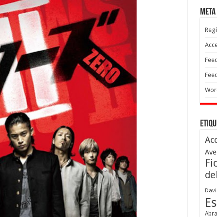
Meta
Regi
Acc
Feed
Feed
Wor
Etiqu
Ac
Ave
Fi
de
Davi
Es
Abr