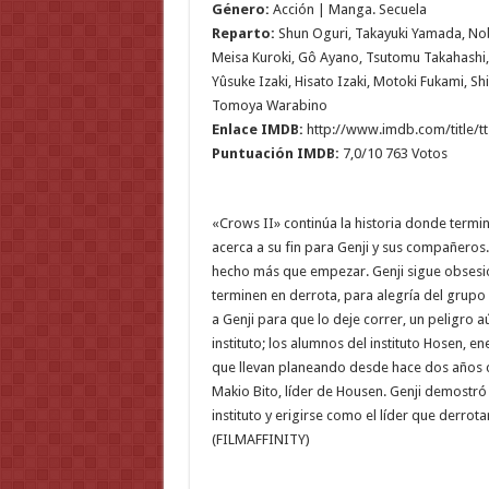
Género:
Acción | Manga. Secuela
Reparto:
Shun Oguri, Takayuki Yamada, Nobu
Meisa Kuroki, Gô Ayano, Tsutomu Takahashi,
Yûsuke Izaki, Hisato Izaki, Motoki Fukami, 
Tomoya Warabino
Enlace IMDB:
http://www.imdb.com/title/t
Puntuación IMDB:
7,0/10 763 Votos
«Crows II» continúa la historia donde termin
acerca a su fin para Genji y sus compañeros.
hecho más que empezar. Genji sigue obsesi
terminen en derrota, para alegría del grupo 
a Genji para que lo deje correr, un peligro
instituto; los alumnos del instituto Hosen, 
que llevan planeando desde hace dos años c
Makio Bito, líder de Housen. Genji demostr
instituto y erigirse como el líder que derro
(FILMAFFINITY)