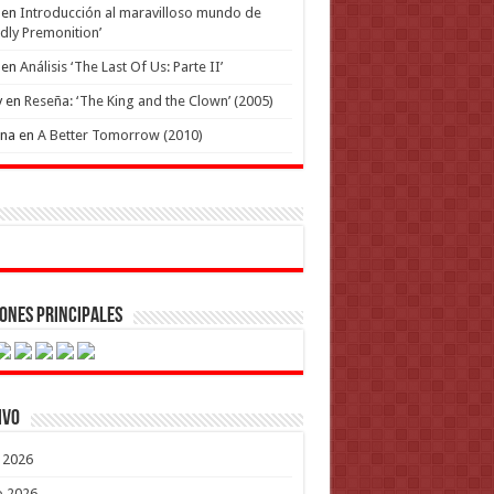
en
Introducción al maravilloso mundo de
dly Premonition’
en
Análisis ‘The Last Of Us: Parte II’
y
en
Reseña: ‘The King and the Clown’ (2005)
ena
en
A Better Tomorrow (2010)
ones Principales
ivo
o 2026
o 2026