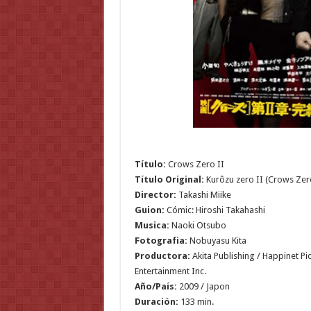
Título:
Crows Zero II
Título Original:
Kurôzu zero II (Crows Zero
Director:
Takashi Miike
Guion:
Cómic: Hiroshi Takahashi
Musica:
Naoki Otsubo
Fotografia:
Nobuyasu Kita
Productora:
Akita Publishing / Happinet Pi
Entertainment Inc.
Año/País:
2009 / Japon
Duración:
133 min.