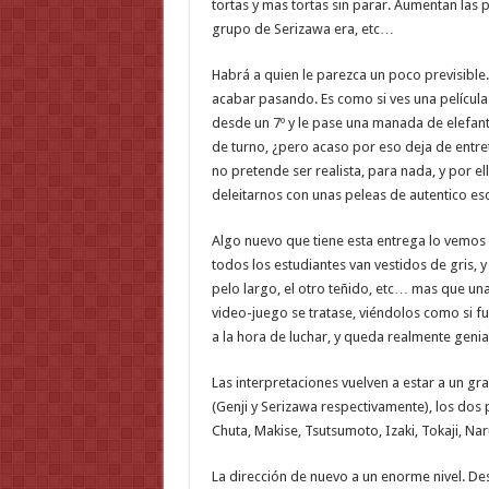
tortas y mas tortas sin parar. Aumentan las
grupo de Serizawa era, etc…
Habrá a quien le parezca un poco previsible
acabar pasando. Es como si ves una película 
desde un 7º y le pase una manada de elefant
de turno, ¿pero acaso por eso deja de entr
no pretende ser realista, para nada, y por e
deleitarnos con unas peleas de autentico e
Algo nuevo que tiene esta entrega lo vemos 
todos los estudiantes van vestidos de gris, y
pelo largo, el otro teñido, etc… mas que un
video-juego se tratase, viéndolos como si fue
a la hora de luchar, y queda realmente genial
Las interpretaciones vuelven a estar a un gra
(Genji y Serizawa respectivamente), los dos
Chuta, Makise, Tsutsumoto, Izaki, Tokaji, N
La dirección de nuevo a un enorme nivel. De