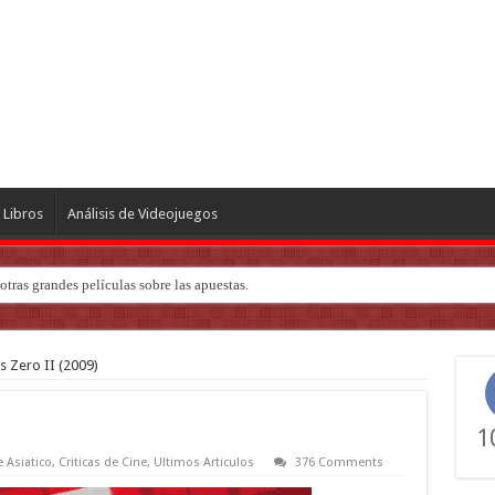
Libros
Análisis de Videojuegos
ndo de ‘Deadly Premonition’
 Zero II (2009)
1
e Asiatico
,
Criticas de Cine
,
Ultimos Articulos
376 Comments