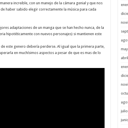
a manera increible, con un manejo de la cámara genial y que nos
ene
e de haber sabido elegir correctamente la música para cada
dici
nov
jores adaptaciones de un manga que se han hecho nunca, de la
sep
ia hipotéticamente con nuevos personajes) si mantienen este
ago
 de este genero debería perderse. Al igual que la primera parte,
may
 superarla en muchísimos aspectos a pesar de que es mas de lo
abri
ene
dici
nov
octu
ago
juli
juni