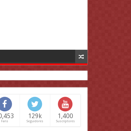
0,453
129k
1,400
Fans
Seguidores
Suscriptores