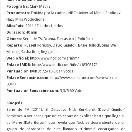
Fotografia:
Clark Mathis
Productora:
Emitida por la cadena NBC; Universal Media Studios /
Hazy Mills Productions
Año/País:
2011 / Estados Unidos
Duración:
40 min
Género:
Serie de TV. Drama. Fantástico | Policíaco
Reparto:
Russell Hornsby, David Giuntoli, Bitsie Tulloch, Silas Weir
Mitchell, Sasha Roiz, Reggie Lee
Web oficial:
http://www.nbc.com/grimm/
Enlace IMDB:
http://www.imdb.com/title/tt1830617/
Puntuación IMDB:
7,5/10 6,814 Votos
Enlace Sensacine.com:
http://www.sensacine.com/series/serie-
9941/
Puntuacion Sensacine.com:
3,3/5 60 Votos
Sinopsis
Serie de TV (2011). El Detective Nick Burkhardt (David Guintoli)
comienza a ver cosas que no es capaz de explicar hasta que llega su
tía Marie (Kate Burton) que revela que Nick es descendiente de un
grupo de cazadores de élite llamado “Grimms” encargados de