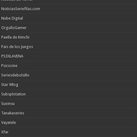
NoticiasSeriefilas.com
Nube Digital
OrgulloGamer
Paella de Kimchi
Pais de los Juegos
PS3XLAVENA
Psicocine
Seriesdebolsillo
Star Wlog
Subsplotation
Suxinsu
Tanakaseries
Vayatele
Xfar