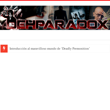
Introducción al maravilloso mundo de ‘Deadly Premonition’