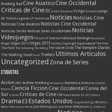
Cine Occidental
Cine Asiatico
Breaking Bad
Criticas de Cine
DC
Fringe
Juego
Dexter
Doramas
Homeland
Noticias
Noticias Cine
de Tronos
Legends of Tomorrow
Noticias Cine Occidental
Noticias Cine Asiatico
Noticias
Noticias Series
Noticias Series Occidentales
Videojuegos
Revenge
Person of Interest
Publicidad
Revolution
Sitges 2013
Sitges 2012
Ringer
Supergirl
Supernatural
Sorteos
The Firm
The Vampire Diaries
The Secret Circle
The Flash
The Following
The Killing
Ultimos Articulos
Trailers
The Walking Dead
Touch
Uncategorized
Zona de Series
Etiquetas
Accion
Aventura
Andrew Kreisberg
AMC
Aventuras
Charles
Arrowverse
Ciencia Ficcion
Cine Occidental
Corea del
Beeson
Criticas de Cine
Sur
CW
Crimen
David Nutter
DC
DC Comics
Drama
Estados Unidos
E3
J.J. Abrams
Greg Berlanti
J.
John Behring
Kevin Williamson
Miller Tobin
Johan Renck
John Dahl
L.J. Smith
Liz