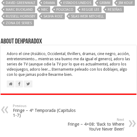
DAVID GREENWALT
DRAMA
ESTADOS UNIDOS
GRIMM
JIM KOUF
MARC BUCKLAND
NBC
POLICIACO
REGGIE LEE
RESEÑAS
RUSSELL HORNSBY
SASHA ROIZ
SILAS WEIR MITCHELL
ZONA DE SERIES
About Dehparadox
Adoro el cine (Asiático, Occidental, thrillers, dramas, cine negro, acción,
entretenimiento... mientras sea bueno me da igual el genero), adoro las
series de TV (aunque odie la TV por lo que es actualmente), adoro los
videojuegos, adoro leer... Eternamente peleado con los doblajes, algo
con lo que jamas podre llevarme bien.
Previous
Fringe – 4ª Temporada (Capitulos
1-7)
Next
Fringe – 4×08: ‘Back to Where
You’ve Never Been’