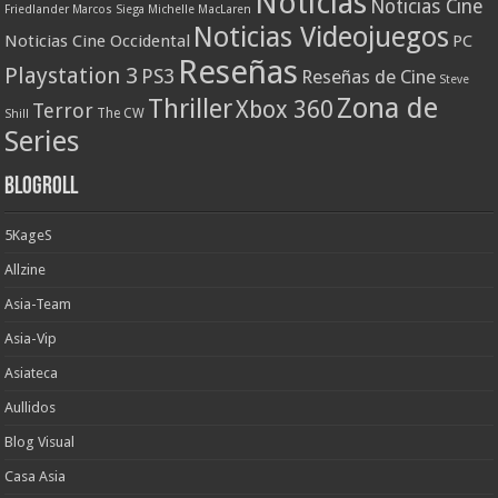
Noticias
Noticias Cine
Friedlander
Marcos Siega
Michelle MacLaren
Noticias Videojuegos
Noticias Cine Occidental
PC
Reseñas
Playstation 3
PS3
Reseñas de Cine
Steve
Zona de
Thriller
Xbox 360
Terror
The CW
Shill
Series
Blogroll
5KageS
Allzine
Asia-Team
Asia-Vip
Asiateca
Aullidos
Blog Visual
Casa Asia