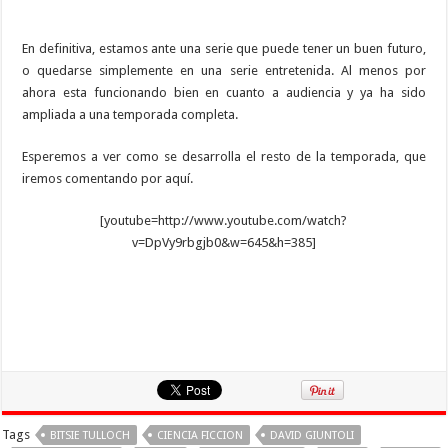
En definitiva, estamos ante una serie que puede tener un buen futuro,
o quedarse simplemente en una serie entretenida. Al menos por
ahora esta funcionando bien en cuanto a audiencia y ya ha sido
ampliada a una temporada completa.
Esperemos a ver como se desarrolla el resto de la temporada, que
iremos comentando por aquí.
[youtube=http://www.youtube.com/watch?
v=DpVy9rbgjb0&w=645&h=385]
Tags
BITSIE TULLOCH
CIENCIA FICCION
DAVID GIUNTOLI