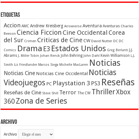
Etiquetas
Accion
Aventura
Andrew Kreisberg
AMC
Aventuras
Charles
Arrowverse
Ciencia Ficcion
Cine Occidental
Corea
Beeson
Criticas de Cine
del Sur
CW
Crimen
David Nutter
DC
DC
Drama
Estados Unidos
E3
Comics
J.J.
Greg Berlanti
Abrams
John Behring
Kevin Williamson
J. Miller Tobin
Johan Renck
John Dahl
L.J.
Noticias
Smith
Liz Friedlander
Marcos Siega
Michelle MacLaren
Noticias
Noticias Cine
Noticias Cine Occidental
Reseñas
Videojuegos
Playstation 3
PS3
PC
Thriller
Xbox
Terror
Reseñas de Cine
The CW
Steve Shill
Zona de Series
360
Archivo
Archivo