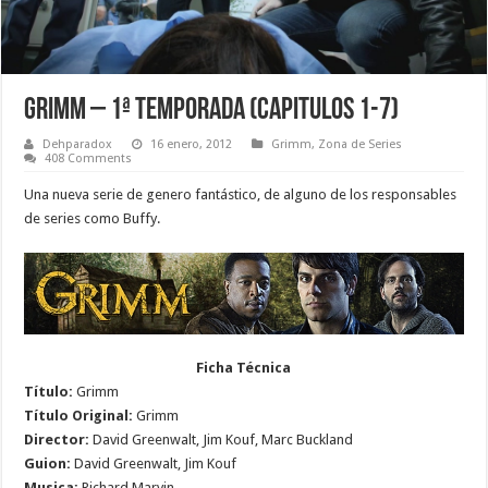
Grimm – 1ª Temporada (Capitulos 1-7)
Dehparadox
16 enero, 2012
Grimm
,
Zona de Series
408 Comments
Una nueva serie de genero fantástico, de alguno de los responsables
de series como Buffy.
Ficha Técnica
Título:
Grimm
Título Original:
Grimm
Director:
David Greenwalt, Jim Kouf, Marc Buckland
Guion:
David Greenwalt, Jim Kouf
Musica:
Richard Marvin