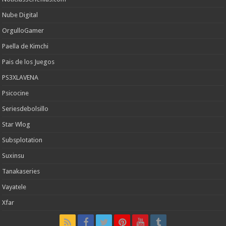
Nube Digital
OrgulloGamer
Paella de Kimchi
Pais de los Juegos
PS3XLAVENA
Psicocine
Seriesdebolsillo
Star Wlog
Subsplotation
Suxinsu
Tanakaseries
Vayatele
Xfar