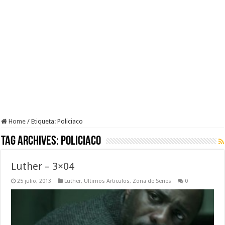
Home
/
Etiqueta:
Policiaco
Tag Archives:
Policiaco
Luther – 3×04
25 julio, 2013
Luther
,
Ultimos Articulos
,
Zona de Series
0