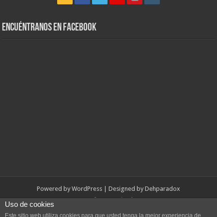
Encuéntranos en Facebook
Powered by
WordPress
| Designed by
Dehparadox
Uso de cookies
© Copyright 2010-2026, Dehparadox.es
Este sitio web utiliza cookies para que usted tenga la mejor experiencia de