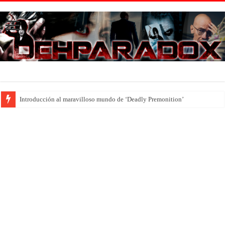
Introducción al maravilloso mundo de ‘Deadly Premonition’