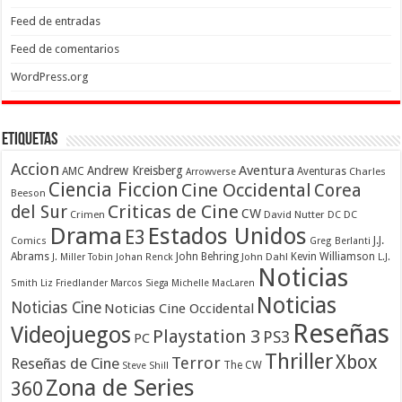
Feed de entradas
Feed de comentarios
WordPress.org
Etiquetas
Accion
Aventura
Andrew Kreisberg
AMC
Aventuras
Charles
Arrowverse
Ciencia Ficcion
Cine Occidental
Corea
Beeson
Criticas de Cine
del Sur
CW
Crimen
David Nutter
DC
DC
Drama
Estados Unidos
E3
Comics
J.J.
Greg Berlanti
Abrams
John Behring
Kevin Williamson
J. Miller Tobin
Johan Renck
John Dahl
L.J.
Noticias
Smith
Liz Friedlander
Marcos Siega
Michelle MacLaren
Noticias
Noticias Cine
Noticias Cine Occidental
Reseñas
Videojuegos
Playstation 3
PS3
PC
Thriller
Xbox
Terror
Reseñas de Cine
The CW
Steve Shill
Zona de Series
360