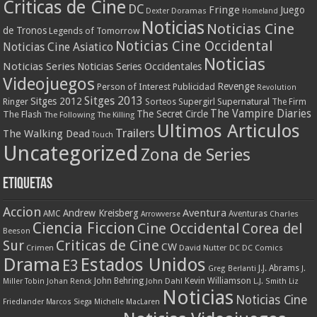
Criticas de Cine
DC
Fringe
Juego
Dexter
Doramas
Homeland
Noticias
Noticias Cine
de Tronos
Legends of Tomorrow
Noticias Cine Occidental
Noticias Cine Asiatico
Noticias
Noticias Series
Noticias Series Occidentales
Videojuegos
Revenge
Person of Interest
Publicidad
Revolution
Sitges 2013
Sitges 2012
Ringer
Supergirl
Supernatural
Sorteos
The Firm
The Vampire Diaries
The Secret Circle
The Flash
The Following
The Killing
Ultimos Articulos
Trailers
The Walking Dead
Touch
Uncategorized
Zona de Series
Etiquetas
Accion
Aventura
Andrew Kreisberg
AMC
Aventuras
Charles
Arrowverse
Ciencia Ficcion
Cine Occidental
Corea del
Beeson
Criticas de Cine
Sur
CW
Crimen
David Nutter
DC
DC Comics
Drama
Estados Unidos
E3
J.J. Abrams
Greg Berlanti
J.
John Behring
Kevin Williamson
Miller Tobin
Johan Renck
John Dahl
L.J. Smith
Liz
Noticias
Noticias Cine
Friedlander
Marcos Siega
Michelle MacLaren