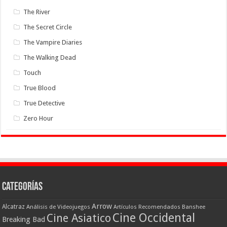
The River
The Secret Circle
The Vampire Diaries
The Walking Dead
Touch
True Blood
True Detective
Zero Hour
Categorías
Arrow
Alcatraz
Análisis de Videojuegos
Artículos Recomendados
Banshee
Cine Occidental
Cine Asiatico
Breaking Bad