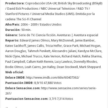
Productora:
Coproducción USA-UK; British Sky Broadcasting (BSkyB)
/ David Eick Productions / NBC Universal Television / R&D TV /
Stanford Pictures / Universal Media Studios (UMS). Emitida por la
cadena The Sci-Fi Channel
Año/País:
2004 – 2009 / Estados Unidos
Duración:
50 min.
Género:
Serie de TV. Ciencia ficción. Aventuras | Aventura espacial
Reparto:
Edward James Olmos, Mary McDonnell, Jamie Bamber,
Katee Sackhoff, James Callis, Tricia Helfer, Grace Park, Michael Hogan,
Aaron Douglas, Tahmoh Penikett, Alessandro Juliani, Kandyse McClure,
Nicki Clyne, Michael Trucco, Kate Vernon, Richard Hatch, Rekha Sharma,
Paul Campbell, Callum Keith Rennie, Lucy Lawless, Donnelly Rhodes,
Bodie Olmos, Leah Cairns, Jen Halley, Dean Stockwell, Mark Sheppard
Web oficial:
Enlace IMDB:
http://www.imdb.com/title/tt0407362/
Puntuación IMDB:
8,9/10 47,880 Votos
Enlace Sensacine.com:
http://www.sensacine.com/series/serie-
261/
Puntuacion Sensacine.com:
3,7/5 7,314 Votos