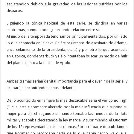
ser atendido debido a la gravedad de las lesiones sufridas por los
disparos.
Siguiendo la tónica habitual de esta serie, se dividiría en varias
subtramas, aunque todas guardando relación entre si.
Al inicio de la temporada tendríamos principalmente dos, por un lado
lo que acontecía en la nave Galáctica (intento de asesinato de Adama,
encarcelamiento de la presidenta, etc…) y por otro lo que acontecía
en Caprica, donde Starbuck y Helo intentaban buscar un modo de huir
del planeta junto a la flecha de Apolo.
Ambas tramas serian de vital importancia para el devenir de la serie, y
acabarían encontrándose mas adelante.
De lo acontecido en la nave lo mas destacable seria el ver como Tigh
(El cual esta claramente alterado por la mala influencia que supone su
mujer para el), el segundo al mando tomaba las riendas de la flota
militar y acababa decretando la ley marcial y suprimiendo el Quorum
de los 12 representantes de las colonias. Por otra parte descubríamos
que Boomer no recordaba nada de lo que había hecho, ya que al