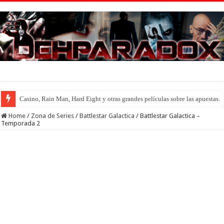
Casino, Rain Man, Hard Eight y otras grandes películas sobre las apuestas.
Introducción al maravilloso mundo de ‘Deadly Premonition’
Home
/
Zona de Series
/
Battlestar Galactica
/
Battlestar Galactica –
Temporada 2