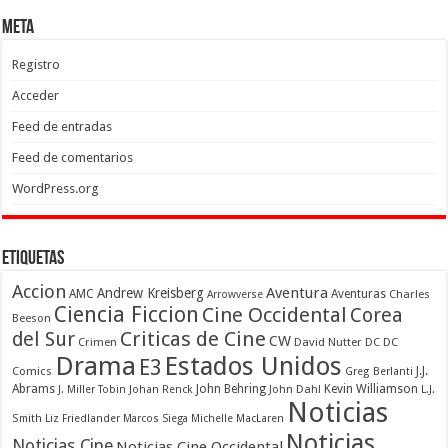
Meta
Registro
Acceder
Feed de entradas
Feed de comentarios
WordPress.org
Etiquetas
Accion
Aventura
Andrew Kreisberg
AMC
Aventuras
Charles
Arrowverse
Ciencia Ficcion
Cine Occidental
Corea
Beeson
Criticas de Cine
del Sur
CW
Crimen
David Nutter
DC
DC
Drama
Estados Unidos
E3
Comics
J.J.
Greg Berlanti
Abrams
John Behring
Kevin Williamson
J. Miller Tobin
Johan Renck
John Dahl
L.J.
Noticias
Smith
Liz Friedlander
Marcos Siega
Michelle MacLaren
Noticias
Noticias Cine
Noticias Cine Occidental