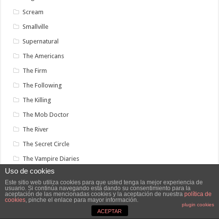
Scream
Smallville
Supernatural
The Americans
The Firm
The Following
The Killing
The Mob Doctor
The River
The Secret Circle
The Vampire Diaries
Uso de cookies
The Walking Dead
Este sitio web utiliza cookies para que usted tenga la mejor experiencia de
Touch
usuario. Si continúa navegando está dando su consentimiento para la
aceptación de las mencionadas cookies y la aceptación de nuestra
política de
cookies
, pinche el enlace para mayor información.
True Blood
plugin cookies
ACEPTAR
True Detective