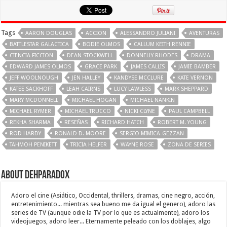
Tags
AARON DOUGLAS
ACCION
ALESSANDRO JULIANI
AVENTURAS
BATTLESTAR GALACTICA
BODIE OLMOS
CALLUM KEITH RENNIE
CIENCIA FICCION
DEAN STOCKWELL
DONNELLY RHODES
DRAMA
EDWARD JAMES OLMOS
GRACE PARK
JAMES CALLIS
JAMIE BAMBER
JEFF WOOLNOUGH
JEN HALLEY
KANDYSE MCCLURE
KATE VERNON
KATEE SACKHOFF
LEAH CAIRNS
LUCY LAWLESS
MARK SHEPPARD
MARY MCDONNELL
MICHAEL HOGAN
MICHAEL NANKIN
MICHAEL RYMER
MICHAEL TRUCCO
NICKI CLYNE
PAUL CAMPBELL
REKHA SHARMA
RESEÑAS
RICHARD HATCH
ROBERT M. YOUNG
ROD HARDY
RONALD D. MOORE
SERGIO MIMICA-GEZZAN
TAHMOH PENIKETT
TRICIA HELFER
WAYNE ROSE
ZONA DE SERIES
About Dehparadox
Adoro el cine (Asiático, Occidental, thrillers, dramas, cine negro, acción,
entretenimiento... mientras sea bueno me da igual el genero), adoro las
series de TV (aunque odie la TV por lo que es actualmente), adoro los
videojuegos, adoro leer... Eternamente peleado con los doblajes, algo