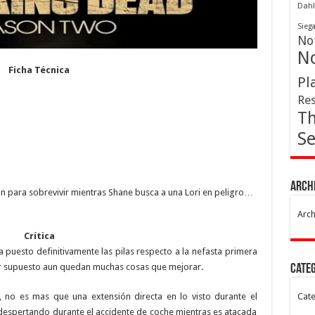
Dahl
Sieg
Not
No
Ficha Técnica
Pl
Res
Th
Se
Arch
han para sobrevivir mientras Shane busca a una Lori en peligro…
Arch
Crítica
a puesto definitivamente las pilas respecto a la nefasta primera
r supuesto aun quedan muchas cosas que mejorar.
Cate
 no es mas que una extensión directa en lo visto durante el
Cate
 despertando durante el accidente de coche mientras es atacada