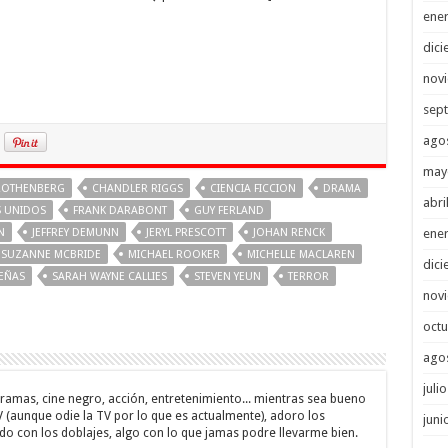
ene
dici
nov
sep
ago
may
ROTHENBERG
CHANDLER RIGGS
CIENCIA FICCION
DRAMA
abri
 UNIDOS
FRANK DARABONT
GUY FERLAND
N
JEFFREY DEMUNN
JERYL PRESCOTT
JOHAN RENCK
ene
 SUZANNE MCBRIDE
MICHAEL ROOKER
MICHELLE MACLAREN
dici
EÑAS
SARAH WAYNE CALLIES
STEVEN YEUN
TERROR
nov
octu
ago
juli
, dramas, cine negro, acción, entretenimiento... mientras sea bueno
V (aunque odie la TV por lo que es actualmente), adoro los
juni
do con los doblajes, algo con lo que jamas podre llevarme bien.