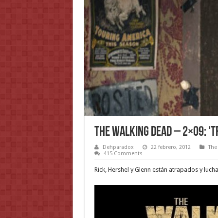
The Walking Dead – 2×09: ‘T
Dehparadox
22 febrero, 2012
The
415 Comments
Rick, Hershel y Glenn están atrapados y luc