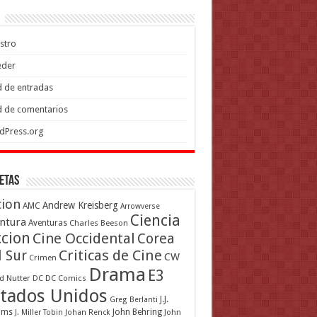
stro
eder
 de entradas
 de comentarios
dPress.org
etas
cion
Andrew Kreisberg
AMC
Arrowverse
Ciencia
ntura
Aventuras
Charles Beeson
ccion
Cine Occidental
Corea
Criticas de Cine
l Sur
CW
Crimen
Drama
E3
d Nutter
DC
DC Comics
tados Unidos
J.J.
Greg Berlanti
ams
John Behring
J. Miller Tobin
Johan Renck
John