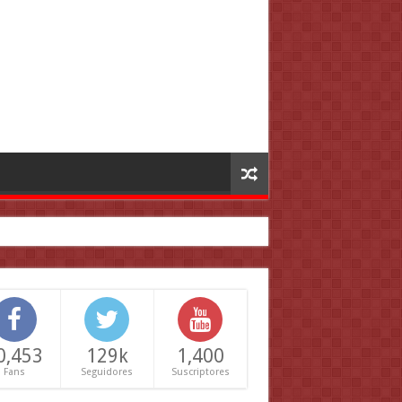
0,453
129k
1,400
Fans
Seguidores
Suscriptores