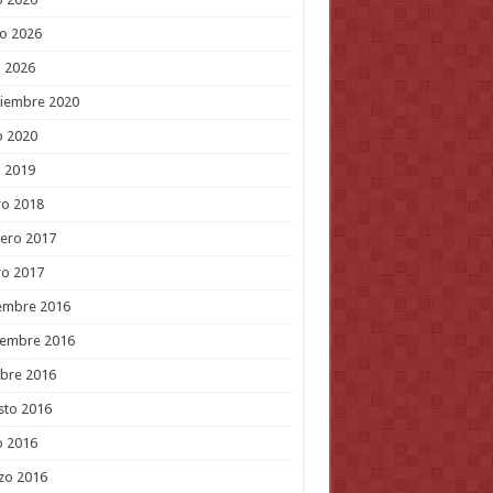
o 2026
l 2026
tiembre 2020
o 2020
l 2019
ro 2018
ero 2017
ro 2017
embre 2016
iembre 2016
bre 2016
sto 2016
o 2016
zo 2016