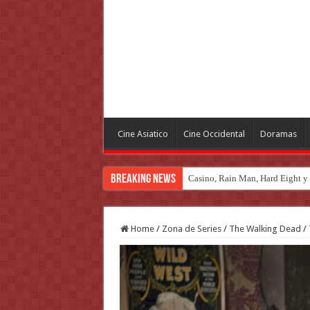
Cine Asiatico
Cine Occidental
Doramas
Breaking News
Introducción al maravilloso mu
Home
/
Zona de Series
/
The Walking Dead
/