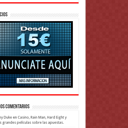
cios
mos Comentarios
my Duke
en
Casino, Rain Man, Hard Eight y
s grandes películas sobre las apuestas.