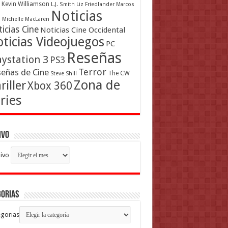
Kevin Williamson
L.J. Smith
Liz Friedlander
Marcos
Noticias
a
Michelle MacLaren
icias Cine
Noticias Cine Occidental
ticias Videojuegos
PC
Reseñas
aystation 3
PS3
Terror
eñas de Cine
The CW
Steve Shill
Zona de
riller
Xbox 360
ries
ivo
ivo
gorias
gorias