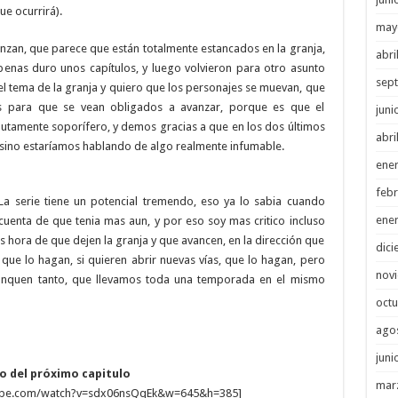
e ocurrirá).
may
nzan, que parece que están totalmente estancados en la granja,
abri
penas duro unos capítulos, y luego volvieron para otro asunto
sep
el tema de la granja y quiero que los personajes se muevan, que
os para que se vean obligados a avanzar, porque es que el
juni
lutamente soporífero, y demos gracias a que en los dos últimos
abri
 sino estaríamos hablando de algo realmente infumable.
ene
febr
 La serie tiene un potencial tremendo, eso ya lo sabia cuando
ene
cuenta de que tenia mas aun, y por eso soy mas critico incluso
s hora de que dejen la granja y que avancen, en la dirección que
dici
, que lo hagan, si quieren abrir nuevas vías, que lo hagan, pero
nov
anquen tanto, que llevamos toda una temporada en el mismo
octu
ago
juni
 del próximo capitulo
mar
tube.com/watch?v=sdx06nsQqEk&w=645&h=385]