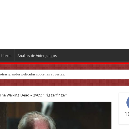
Libros
Análisis de Videojuegos
ndo de ‘Deadly Premonition’
The Walking Dead – 2×09: ‘Triggerfinger’
1