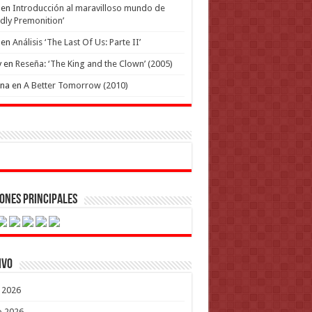
en
Introducción al maravilloso mundo de
dly Premonition’
en
Análisis ‘The Last Of Us: Parte II’
y
en
Reseña: ‘The King and the Clown’ (2005)
ena
en
A Better Tomorrow (2010)
ones Principales
ivo
o 2026
o 2026