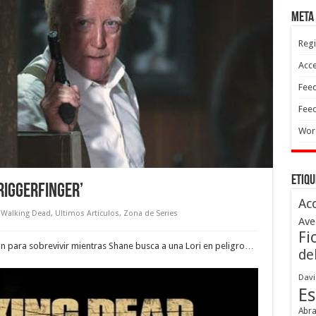
Meta
Regi
Acc
Feed
Feed
Wor
Etiqu
riggerfinger’
Ac
 Walking Dead
,
Ultimos Articulos
,
Zona de Series
Ave
Fi
han para sobrevivir mientras Shane busca a una Lori en peligro…
de
Davi
Es
Abr