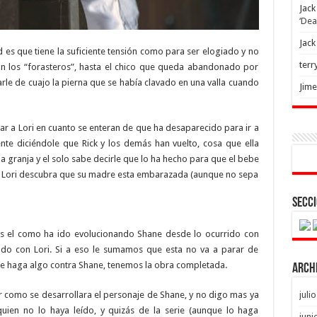
Jack
‘Dea
Jack
 es que tiene la suficiente tensión como para ser elogiado y no
terr
n los “forasteros”, hasta el chico que queda abandonado por
arle de cuajo la pierna que se había clavado en una valla cuando
Jim
car a Lori en cuanto se enteran de que ha desaparecido para ir a
ente diciéndole que Rick y los demás han vuelto, cosa que ella
a granja y el solo sabe decirle que lo ha hecho para que el bebe
ck y Lori descubra que su madre esta embarazada (aunque no sepa
Secci
es el como ha ido evolucionando Shane desde lo ocurrido con
do con Lori. Si a eso le sumamos que esta no va a parar de
te haga algo contra Shane, tenemos la obra completada.
Arch
r como se desarrollara el personaje de Shane, y no digo mas ya
juli
 quien no lo haya leído, y quizás de la serie (aunque lo haga
juni