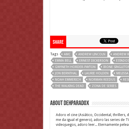
Share
Tags
AMC
ANDREW LINCOLN
ANDREW 
EMMA BELL
ERNEST DICKERSON
ESTADOS
GWYNETH HORDER-PAYTON
IRONE SINGLETO
JON BERNTHAL
LAURIE HOLDEN
MELISSA
NOAH EMMERICH
NORMAN REEDUS
RES
THE WALKING DEAD
ZONA DE SERIES
About Dehparadox
Adoro el cine (Asiático, Occidental, thrillers
me da igual el genero), adoro las series de T
videojuegos, adoro leer... Eternamente pelea