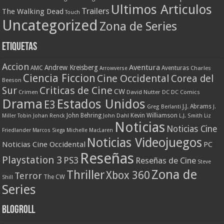
Ultimos Articulos
Trailers
The Walking Dead
Touch
Uncategorized
Zona de Series
Etiquetas
Accion
Aventura
Andrew Kreisberg
AMC
Aventuras
Charles
Arrowverse
Ciencia Ficcion
Cine Occidental
Corea del
Beeson
Criticas de Cine
Sur
CW
Crimen
David Nutter
DC
DC Comics
Drama
Estados Unidos
E3
J.J. Abrams
Greg Berlanti
J.
John Behring
Kevin Williamson
Miller Tobin
Johan Renck
John Dahl
L.J. Smith
Liz
Noticias
Noticias Cine
Friedlander
Marcos Siega
Michelle MacLaren
Noticias Videojuegos
Noticias Cine Occidental
PC
Reseñas
Playstation 3
PS3
Reseñas de Cine
Steve
Zona de
Thriller
Xbox 360
Terror
The CW
Shill
Series
Blogroll