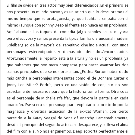
El film se divide en tres actos muy bien diferenciados. En el primero se
nos presenta un mundo nuevo y es un acierto que lo descubramos al
mismo tiempo que su protagonista, ya que facilita la empatía con el
mismo (aunque con Johnny Deep al frente eso nunca es un problema).
Aquí abundan los toques de comedia (algo simples en su mayoría
pero efectivos) y se nos presenta la típica familia disfuncional made in
Spielberg (o de la mayoría del repetitivo cine indie actual) con unos
personajes estereotipados y demasiado definidos/encorsetados.
Afortunadamente, el reparto está a la altura y no es un problema, ya
que sabemos que son mera comparsa para hacer avanzar las dos
tramas principales que se nos presentan. ¿Podría Burton haber dado
más cancha a personajes interesantes como el de Bonham Carter o
Jonny Lee Miller? Podría, pero en una visión de conjunto no son
estrictamente necesarios para que la historia tome forma. Otra cosa
es el personaje de Michelle Pfeiffer, que devora la pantalla en cada
aparición. Ese si era un personaje para explotarlo sobre todo por la
magnética y divertida actuación de la ex-Cat Woman, con cierto
parecido a la Katey Seagal de Sons of Anarchy. Lamentablemente,
desde el principio del segundo acto casi desaparece, y se lleva el alma
del film con ella. No nos engañemos, Deep soporta perfectamente el