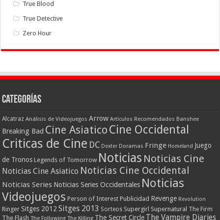
True Blood
True Detective
Zero Hour
Categorías
Arrow
Alcatraz
Análisis de Videojuegos
Artículos Recomendados
Banshee
Cine Occidental
Cine Asiatico
Breaking Bad
Criticas de Cine
DC
Fringe
Juego
Dexter
Doramas
Homeland
Noticias
Noticias Cine
de Tronos
Legends of Tomorrow
Noticias Cine Occidental
Noticias Cine Asiatico
Noticias
Noticias Series
Noticias Series Occidentales
Videojuegos
Revenge
Person of Interest
Publicidad
Revolution
Sitges 2013
Sitges 2012
Ringer
Supergirl
Supernatural
Sorteos
The Firm
The Vampire Diaries
The Secret Circle
The Flash
The Following
The Killing