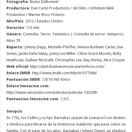
Fotografia:
Bruno Delbonnel
Productora:
Dan Curtis Productions / GK Films / Infinitum Nihil
Production / Warner Bros. Pictures
Año/País:
2012 / Estados Unidos
Duración:
113 min.
Género:
Comedia. Terror. Fantástico | Comedia de terror. Vampiros.
Años 70
Reparto:
Johnny Depp, Michelle Pfeiffer, Helena Bonham Carter, Eva
Green, Jackie Earle Haley, Jonny Lee Miller, Chloë Grace Moretz, Bella
Heathcote, Gulliver McGrath, Christopher Lee, Ray Shirley, Alice Cooper
Web oficial:
http://darkshadowsmovie.warnerbros.com/
Enlace IMDB:
http://www.imdb.com/title/tt1077368/
Puntuación IMDB:
7,0/10 943 Votos
Enlace Sensacine.com:
http://www.sensacine.com/peliculas/pelicula-130298/
Puntuacion Sensacine.com:
1,5/5
Sinopsis
En 1752, los Collins y su hijo Barnabas zarpan de Liverpool con destino
a América para librarse de la misteriosa maldición que pesa sobre su
familia. Con el paso de los años, Barnabas (Johnny Depp), un playboy