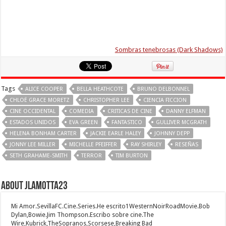
Sombras tenebrosas (Dark Shadows)
Tags
ALICE COOPER
BELLA HEATHCOTE
BRUNO DELBONNEL
CHLOË GRACE MORETZ
CHRISTOPHER LEE
CIENCIA FICCION
CINE OCCIDENTAL
COMEDIA
CRITICAS DE CINE
DANNY ELFMAN
ESTADOS UNIDOS
EVA GREEN
FANTASTICO
GULLIVER MCGRATH
HELENA BONHAM CARTER
JACKIE EARLE HALEY
JOHNNY DEPP
JONNY LEE MILLER
MICHELLE PFEIFFER
RAY SHIRLEY
RESEÑAS
SETH GRAHAME-SMITH
TERROR
TIM BURTON
About jlamotta23
Mi Amor.SevillaFC.Cine.Series.He escrito1WesternNoirRoadMovie.Bob
Dylan,Bowie.Jim Thompson.Escribo sobre cine.The
Wire,Kubrick,TheSopranos,Scorsese,Breaking Bad