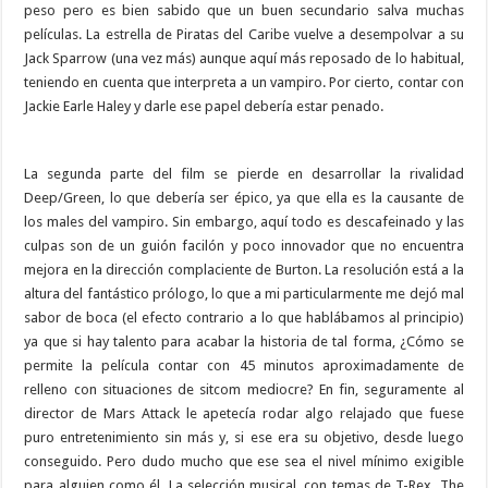
peso pero es bien sabido que un buen secundario salva muchas
películas. La estrella de Piratas del Caribe vuelve a desempolvar a su
Jack Sparrow (una vez más) aunque aquí más reposado de lo habitual,
teniendo en cuenta que interpreta a un vampiro. Por cierto, contar con
Jackie Earle Haley y darle ese papel debería estar penado.
La segunda parte del film se pierde en desarrollar la rivalidad
Deep/Green, lo que debería ser épico, ya que ella es la causante de
los males del vampiro. Sin embargo, aquí todo es descafeinado y las
culpas son de un guión facilón y poco innovador que no encuentra
mejora en la dirección complaciente de Burton. La resolución está a la
altura del fantástico prólogo, lo que a mi particularmente me dejó mal
sabor de boca (el efecto contrario a lo que hablábamos al principio)
ya que si hay talento para acabar la historia de tal forma, ¿Cómo se
permite la película contar con 45 minutos aproximadamente de
relleno con situaciones de sitcom mediocre? En fin, seguramente al
director de Mars Attack le apetecía rodar algo relajado que fuese
puro entretenimiento sin más y, si ese era su objetivo, desde luego
conseguido. Pero dudo mucho que ese sea el nivel mínimo exigible
para alguien como él. La selección musical, con temas de T-Rex, The