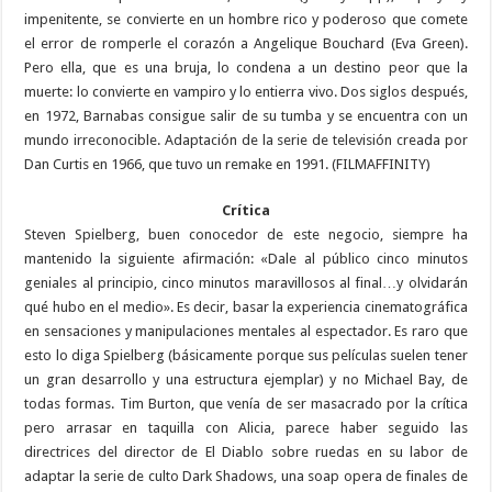
impenitente, se convierte en un hombre rico y poderoso que comete
el error de romperle el corazón a Angelique Bouchard (Eva Green).
Pero ella, que es una bruja, lo condena a un destino peor que la
muerte: lo convierte en vampiro y lo entierra vivo. Dos siglos después,
en 1972, Barnabas consigue salir de su tumba y se encuentra con un
mundo irreconocible. Adaptación de la serie de televisión creada por
Dan Curtis en 1966, que tuvo un remake en 1991. (FILMAFFINITY)
Crítica
Steven Spielberg, buen conocedor de este negocio, siempre ha
mantenido la siguiente afirmación: «Dale al público cinco minutos
geniales al principio, cinco minutos maravillosos al final…y olvidarán
qué hubo en el medio». Es decir, basar la experiencia cinematográfica
en sensaciones y manipulaciones mentales al espectador. Es raro que
esto lo diga Spielberg (básicamente porque sus películas suelen tener
un gran desarrollo y una estructura ejemplar) y no Michael Bay, de
todas formas. Tim Burton, que venía de ser masacrado por la crítica
pero arrasar en taquilla con Alicia, parece haber seguido las
directrices del director de El Diablo sobre ruedas en su labor de
adaptar la serie de culto Dark Shadows, una soap opera de finales de