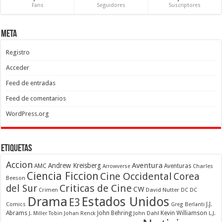
Fans
Seguidores
Suscriptores
Meta
Registro
Acceder
Feed de entradas
Feed de comentarios
WordPress.org
Etiquetas
Accion
Aventura
Andrew Kreisberg
AMC
Aventuras
Charles
Arrowverse
Ciencia Ficcion
Cine Occidental
Corea
Beeson
Criticas de Cine
del Sur
CW
Crimen
David Nutter
DC
DC
Drama
Estados Unidos
E3
Comics
J.J.
Greg Berlanti
Abrams
John Behring
Kevin Williamson
J. Miller Tobin
Johan Renck
John Dahl
L.J.