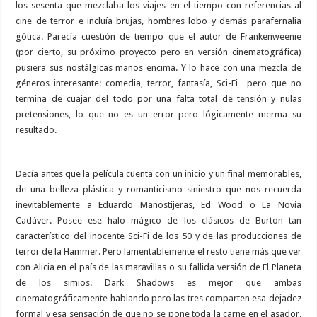
los sesenta que mezclaba los viajes en el tiempo con referencias al
cine de terror e incluía brujas, hombres lobo y demás parafernalia
gótica. Parecía cuestión de tiempo que el autor de Frankenweenie
(por cierto, su próximo proyecto pero en versión cinematográfica)
pusiera sus nostálgicas manos encima. Y lo hace con una mezcla de
géneros interesante: comedia, terror, fantasía, Sci-Fi…pero que no
termina de cuajar del todo por una falta total de tensión y nulas
pretensiones, lo que no es un error pero lógicamente merma su
resultado.
Decía antes que la película cuenta con un inicio y un final memorables,
de una belleza plástica y romanticismo siniestro que nos recuerda
inevitablemente a Eduardo Manostijeras, Ed Wood o La Novia
Cadáver. Posee ese halo mágico de los clásicos de Burton tan
característico del inocente Sci-Fi de los 50 y de las producciones de
terror de la Hammer. Pero lamentablemente el resto tiene más que ver
con Alicia en el país de las maravillas o su fallida versión de El Planeta
de los simios. Dark Shadows es mejor que ambas
cinematográficamente hablando pero las tres comparten esa dejadez
formal y esa sensación de que no se pone toda la carne en el asador.