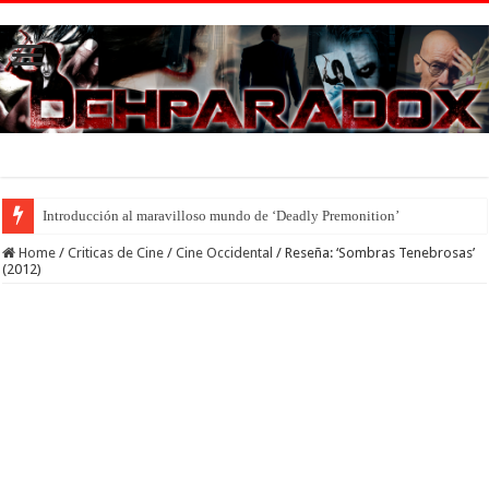
Introducción al maravilloso mundo de ‘Deadly Premonition’
Home
/
Criticas de Cine
/
Cine Occidental
/
Reseña: ‘Sombras Tenebrosas’
(2012)