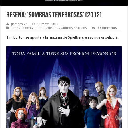
Reseña: ‘Sombras Tenebrosas’ (2012)
jlamotta23
11 mayo, 2012
Cine Occidental
,
Criticas de Cine
,
Ultimos Articulos
3 Comments
Tim Burton se apunta a la maxima de Spielberg en su nueva película.