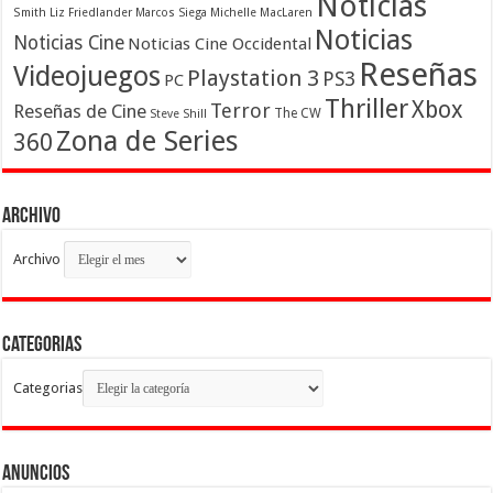
Noticias
Smith
Liz Friedlander
Marcos Siega
Michelle MacLaren
Noticias
Noticias Cine
Noticias Cine Occidental
Reseñas
Videojuegos
Playstation 3
PS3
PC
Thriller
Xbox
Terror
Reseñas de Cine
The CW
Steve Shill
Zona de Series
360
Archivo
Archivo
Categorias
Categorias
Anuncios