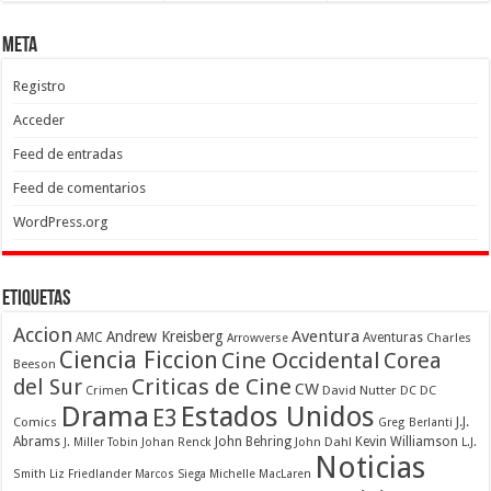
Meta
Registro
Acceder
Feed de entradas
Feed de comentarios
WordPress.org
Etiquetas
Accion
Aventura
Andrew Kreisberg
AMC
Aventuras
Charles
Arrowverse
Ciencia Ficcion
Cine Occidental
Corea
Beeson
Criticas de Cine
del Sur
CW
Crimen
David Nutter
DC
DC
Drama
Estados Unidos
E3
Comics
J.J.
Greg Berlanti
Abrams
John Behring
Kevin Williamson
J. Miller Tobin
Johan Renck
John Dahl
L.J.
Noticias
Smith
Liz Friedlander
Marcos Siega
Michelle MacLaren