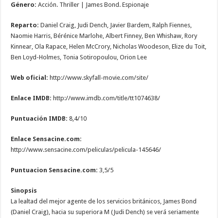
Género:
Acción. Thriller | James Bond. Espionaje
Reparto:
Daniel Craig, Judi Dench, Javier Bardem, Ralph Fiennes,
Naomie Harris, Bérénice Marlohe, Albert Finney, Ben Whishaw, Rory
Kinnear, Ola Rapace, Helen McCrory, Nicholas Woodeson, Elize du Toit,
Ben Loyd-Holmes, Tonia Sotiropoulou, Orion Lee
Web oficial:
http://www.skyfall-movie.com/site/
Enlace IMDB:
http://www.imdb.com/title/tt1074638/
Puntuación IMDB:
8,4/10
Enlace Sensacine.com:
http://www.sensacine.com/peliculas/pelicula-145646/
Puntuacion Sensacine.com:
3,5/5
Sinopsis
La lealtad del mejor agente de los servicios británicos, James Bond
(Daniel Craig), hacia su superiora M (Judi Dench) se verá seriamente