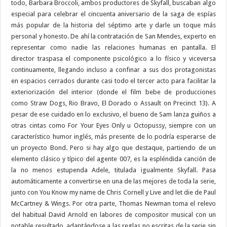
todo, Barbara Broccoli, ambos productores de Skyfall, buscaban algo
especial para celebrar el cincuenta aniversario de la saga de espías
más popular de la historia del séptimo arte y darle un toque más
personal y honesto. De ahí la contratación de San Mendes, experto en
representar como nadie las relaciones humanas en pantalla. El
director traspasa el componente psicológico a lo físico y viceversa
continuamente, llegando incluso a confinar a sus dos protagonistas
en espacios cerrados durante casi todo el tercer acto para facilitar la
exteriorización del interior (donde el film bebe de producciones
como Straw Dogs, Rio Bravo, El Dorado o Assault on Precinct 13). A
pesar de ese cuidado en lo exclusivo, el bueno de Sam lanza guiños a
otras cintas como For Your Eyes Only u Octopussy, siempre con un
característico humor inglés, más presente de lo podría esperarse de
un proyecto Bond. Pero si hay algo que destaque, partiendo de un
elemento clásico y típico del agente 007, es la espléndida canción de
la no menos estupenda Adele, titulada igualmente Skyfall. Pasa
automáticamente a convertirse en una de las mejores de toda la serie,
junto con You Know my name de Chris Cornell y Live and let die de Paul
McCartney & Wings. Por otra parte, Thomas Newman toma el relevo
del habitual David Arnold en labores de compositor musical con un
notable resultado, adaptándose a las reglas no escritas de la serie sin