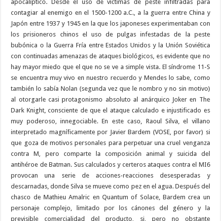
apocalíptico. Desde el uso de víctimas de peste infiltradas para
contagiar al enemigo en el 1500-1200 a.C., a la guerra entre China y
Japón entre 1937 y 1945 en la que los japoneses experimentaban con
los prisioneros chinos el uso de pulgas infestadas de la peste
bubónica o la Guerra Fría entre Estados Unidos y la Unión Soviética
con continuadas amenazas de ataques biológicos, es evidente que no
hay mayor miedo que el que no se ve a simple vista. El síndrome 11-S
se encuentra muy vivo en nuestro recuerdo y Mendes lo sabe, como
también lo sabía Nolan (segunda vez que le nombro y no sin motivo)
al otorgarle casi protagonismo absoluto al anárquico Joker en The
Dark Knight, consciente de que el ataque calculado e injustificado es
muy poderoso, innegociable. En este caso, Raoul Silva, el villano
interpretado magníficamente por Javier Bardem (VOSE, por favor) si
que goza de motivos personales para perpetuar una cruel venganza
contra M, pero comparte la composición animal y suicida del
antihéroe de Batman. Sus calculados y certeros ataques contra el MI6
provocan una serie de acciones-reacciones desesperadas y
descarnadas, donde Silva se mueve como pez en el agua. Después del
chasco de Mathieu Amalric en Quantum of Solace, Bardem crea un
personaje complejo, limitado por los cánones del género y la
previsible comercialidad del producto, si, pero no obstante