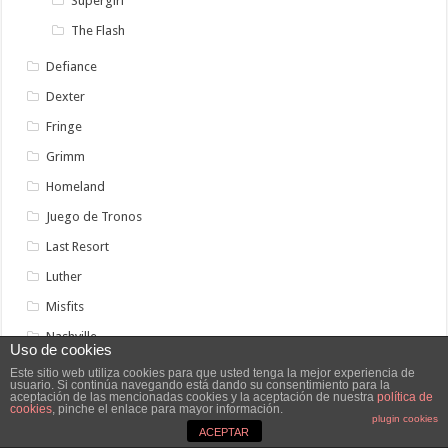
Supergirl
The Flash
Defiance
Dexter
Fringe
Grimm
Homeland
Juego de Tronos
Last Resort
Luther
Misfits
Nashville
Uso de cookies
Person of Interest
Este sitio web utiliza cookies para que usted tenga la mejor experiencia de
usuario. Si continúa navegando está dando su consentimiento para la
Revenge
aceptación de las mencionadas cookies y la aceptación de nuestra
política de
cookies
, pinche el enlace para mayor información.
plugin cookies
Revolution
ACEPTAR