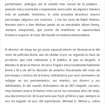
perturbador, ambiguo (en el sentido más sexual de la palabra…
piensen mal y acertarán) e inquietante merecedor de algunos minutos
más en pantalla. Asimismo, la cinta presenta atractivos nuevos
personajes (algunos con sorpresa…) con las caras de Ralph Fiennes,
Naomie Harris o Ben Wishaw (amén de un entrañable Albert Finney,
siempre estupendo), que ponen de manifiesto la superioridad
británica respecto al resto del mundo en materia interpretativa.
El director de Away we go pone especial interés en desmarcarse del
resto de películas Bond, aún sin olvidar ni por un segundo la clase de
producto que está realizando y el público al que va dirigido. A
Mendes le atrae el interior de unos frágiles emocionalmente hablando
Bond y M y de ahí la decisión de aislarlos físicamente del resto de
personajes e incluso de la trama, centrándose por unos momentos en
indagar en sus pensamientos, sus miedos, sus deseos y sus
debilidades. Es ahí cuando disfrutamos de un 007 relajado, cercano,
muy humano (nunca le hemos visto así en sus cincuenta años de vida),
una deconstrucción de la persona que forjó al héroe y que siempre se
nos ha negado en pos del espectáculo. Michael G. Wilson y, sobre