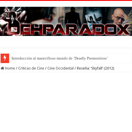
Introducción al maravilloso mundo de ‘Deadly Premonition’
Home
/
Criticas de Cine
/
Cine Occidental
/
Reseña: ‘Skyfall’ (2012)