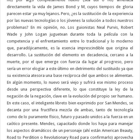
directamente la vida de James Bond y M, cuyos tiempos de gloria
parecen estar ya muy lejanos. Pero, ¿es la sustitución de la experiencia
por las nuevas tecnologías o los jóvenes la solución a todos nuestros
problemas? En mi opinión, no. Los guionistas Neal Purvis, Robert
Wade y John Logan juguetean durante toda la película con la
competencia y el enfrentamiento entre lo tradicional y lo moderno
que, paradójicamente, es la esencia imprescindible que origina el
desarrollo. La sustitución del elemento en decadencia, cercano a la
muerte, por el que emerge con fuerza da lugar al progreso, pero
sería un error elogiar a este último en detrimento del sustituido ya que
su existencia atesora una base recíproca del que ambos se alimentan.
En algún momento, lo nuevo será viejo y sufrirá ese mismo proceso
desde una perspectiva diferente, lo que constituye la ley de la
negación de la negación, clave en la evolución del propio ser humano.
En este caso, el inteligente libreto bien exprimido por San Mendes, se
decanta por una fructífera mezcla de ambas, tanto de tecnología
como de lo puramente físico, futuro y pasado unidos a la fuerza en un
caótico presente. Mendes, capacitado donde los haya para manejar
los aspectos dramáticos de un personaje (ahí están American Beauty,
Road to Perdition o Revolutionary Road para confirmarlo) aprovecha