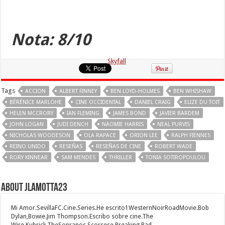
Nota: 8/10
Skyfall
Tags
ACCION
ALBERT FINNEY
BEN LOYD-HOLMES
BEN WHISHAW
BÉRÉNICE MARLOHE
CINE OCCIDENTAL
DANIEL CRAIG
ELIZE DU TOIT
HELEN MCCRORY
IAN FLEMING
JAMES BOND
JAVIER BARDEM
JOHN LOGAN
JUDI DENCH
NAOMIE HARRIS
NEAL PURVIS
NICHOLAS WOODESON
OLA RAPACE
ORION LEE
RALPH FIENNES
REINO UNIDO
RESEÑAS
RESEÑAS DE CINE
ROBERT WADE
RORY KINNEAR
SAM MENDES
THRILLER
TONIA SOTIROPOULOU
About jlamotta23
Mi Amor.SevillaFC.Cine.Series.He escrito1WesternNoirRoadMovie.Bob
Dylan,Bowie.Jim Thompson.Escribo sobre cine.The
Wire,Kubrick,TheSopranos,Scorsese,Breaking Bad