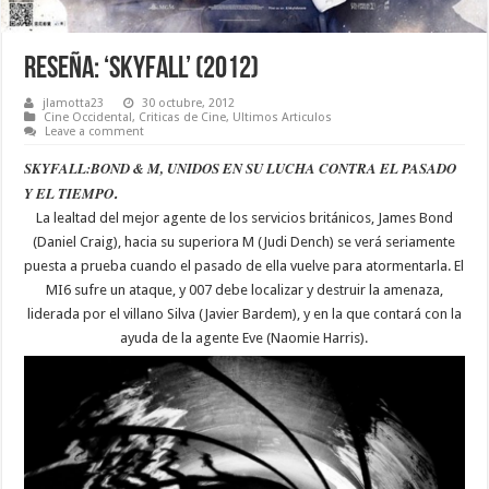
Reseña: ‘Skyfall’ (2012)
jlamotta23
30 octubre, 2012
Cine Occidental
,
Criticas de Cine
,
Ultimos Articulos
Leave a comment
SKYFALL:BOND & M, UNIDOS EN SU LUCHA CONTRA EL PASADO
Y EL TIEMPO
.
La lealtad del mejor agente de los servicios británicos, James Bond
(Daniel Craig), hacia su superiora M (Judi Dench) se verá seriamente
puesta a prueba cuando el pasado de ella vuelve para atormentarla. El
MI6 sufre un ataque, y 007 debe localizar y destruir la amenaza,
liderada por el villano Silva (Javier Bardem), y en la que contará con la
ayuda de la agente Eve (Naomie Harris).