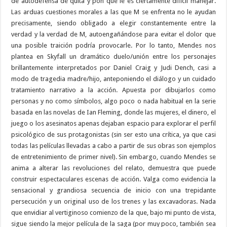
de autodefensa de quita y pon que le es ciertamente difícil manejar.
Las arduas cuestiones morales a las que M se enfrenta no le ayudan
precisamente, siendo obligado a elegir constantemente entre la
verdad y la verdad de M, autoengañándose para evitar el dolor que
una posible traición podría provocarle. Por lo tanto, Mendes nos
plantea en Skyfall un dramático duelo/unión entre los personajes
brillantemente interpretados por Daniel Craig y Judi Dench, casi a
modo de tragedia madre/hijo, anteponiendo el diálogo y un cuidado
tratamiento narrativo a la acción. Apuesta por dibujarlos como
personas y no como símbolos, algo poco o nada habitual en la serie
basada en las novelas de Ian Fleming, donde las mujeres, el dinero, el
juego o los asesinatos apenas dejaban espacio para explorar el perfil
psicológico de sus protagonistas (sin ser esto una crítica, ya que casi
todas las películas llevadas a cabo a partir de sus obras son ejemplos
de entretenimiento de primer nivel). Sin embargo, cuando Mendes se
anima a alterar las revoluciones del relato, demuestra que puede
construir espectaculares escenas de acción. Valga como evidencia la
sensacional y grandiosa secuencia de inicio con una trepidante
persecución y un original uso de los trenes y las excavadoras. Nada
que envidiar al vertiginoso comienzo de la que, bajo mi punto de vista,
sigue siendo la mejor película de la saga (por muy poco, también sea