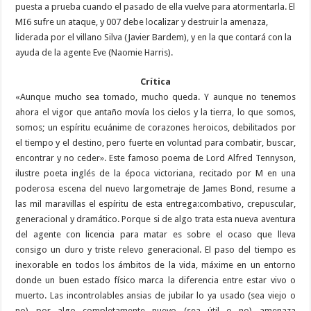
puesta a prueba cuando el pasado de ella vuelve para atormentarla. El
MI6 sufre un ataque, y 007 debe localizar y destruir la amenaza,
liderada por el villano Silva (Javier Bardem), y en la que contará con la
ayuda de la agente Eve (Naomie Harris).
Crítica
«Aunque mucho sea tomado, mucho queda. Y aunque no tenemos
ahora el vigor que antaño movía los cielos y la tierra, lo que somos,
somos; un espíritu ecuánime de corazones heroicos, debilitados por
el tiempo y el destino, pero fuerte en voluntad para combatir, buscar,
encontrar y no ceder». Este famoso poema de Lord Alfred Tennyson,
ilustre poeta inglés de la época victoriana, recitado por M en una
poderosa escena del nuevo largometraje de James Bond, resume a
las mil maravillas el espíritu de esta entrega:combativo, crepuscular,
generacional y dramático. Porque si de algo trata esta nueva aventura
del agente con licencia para matar es sobre el ocaso que lleva
consigo un duro y triste relevo generacional. El paso del tiempo es
inexorable en todos los ámbitos de la vida, máxime en un entorno
donde un buen estado físico marca la diferencia entre estar vivo o
muerto. Las incontrolables ansias de jubilar lo ya usado (sea viejo o
no) por algo completamente nuevo (sea útil o no) amenaza