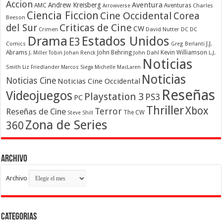
Accion
Aventura
Andrew Kreisberg
AMC
Aventuras
Charles
Arrowverse
Ciencia Ficcion
Cine Occidental
Corea
Beeson
Criticas de Cine
del Sur
CW
Crimen
David Nutter
DC
DC
Drama
Estados Unidos
E3
Comics
J.J.
Greg Berlanti
Abrams
John Behring
Kevin Williamson
J. Miller Tobin
Johan Renck
John Dahl
L.J.
Noticias
Smith
Liz Friedlander
Marcos Siega
Michelle MacLaren
Noticias
Noticias Cine
Noticias Cine Occidental
Reseñas
Videojuegos
Playstation 3
PS3
PC
Thriller
Xbox
Terror
Reseñas de Cine
The CW
Steve Shill
Zona de Series
360
Archivo
Archivo
Categorias