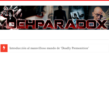
Introducción al maravilloso mundo de ‘Deadly Premonition’