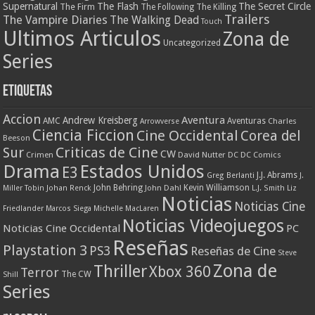
Supernatural
The Flash
The Secret Circle
The Firm
The Following
The Killing
Trailers
The Vampire Diaries
The Walking Dead
Touch
Ultimos Articulos
Zona de
Uncategorized
Series
Etiquetas
Accion
Aventura
Andrew Kreisberg
AMC
Aventuras
Charles
Arrowverse
Ciencia Ficcion
Cine Occidental
Corea del
Beeson
Criticas de Cine
Sur
CW
Crimen
David Nutter
DC
DC Comics
Drama
Estados Unidos
E3
J.J. Abrams
Greg Berlanti
J.
John Behring
Kevin Williamson
Miller Tobin
Johan Renck
John Dahl
L.J. Smith
Liz
Noticias
Noticias Cine
Friedlander
Marcos Siega
Michelle MacLaren
Noticias Videojuegos
Noticias Cine Occidental
PC
Reseñas
Playstation 3
PS3
Reseñas de Cine
Steve
Zona de
Thriller
Xbox 360
Terror
The CW
Shill
Series