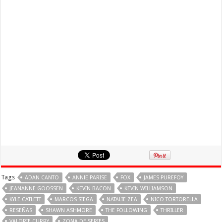
Tags
ADAN CANTO
ANNIE PARISE
FOX
JAMES PUREFOY
JEANANNE GOOSSEN
KEVIN BACON
KEVIN WILLIAMSON
KYLE CATLETT
MARCOS SIEGA
NATALIE ZEA
NICO TORTORELLA
RESEÑAS
SHAWN ASHMORE
THE FOLLOWING
THRILLER
VALORIE CURRY
ZONA DE SERIES