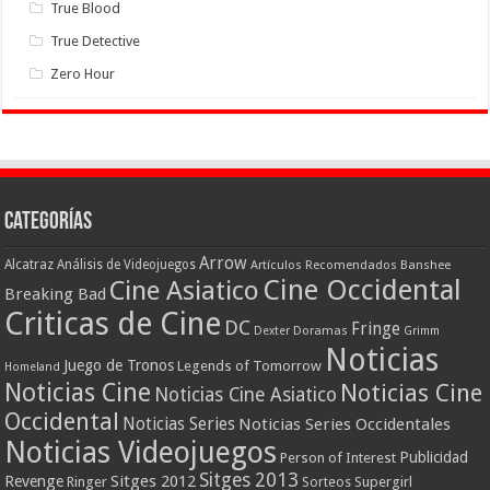
True Blood
True Detective
Zero Hour
Categorías
Arrow
Alcatraz
Análisis de Videojuegos
Artículos Recomendados
Banshee
Cine Occidental
Cine Asiatico
Breaking Bad
Criticas de Cine
DC
Fringe
Doramas
Dexter
Grimm
Noticias
Juego de Tronos
Legends of Tomorrow
Homeland
Noticias Cine
Noticias Cine
Noticias Cine Asiatico
Occidental
Noticias Series
Noticias Series Occidentales
Noticias Videojuegos
Publicidad
Person of Interest
Sitges 2013
Revenge
Sitges 2012
Ringer
Supergirl
Sorteos