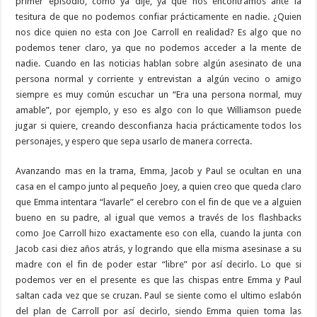
primer episodio, como ya dije, ya que nos encontramos ante la
tesitura de que no podemos confiar prácticamente en nadie. ¿Quien
nos dice quien no esta con Joe Carroll en realidad? Es algo que no
podemos tener claro, ya que no podemos acceder a la mente de
nadie. Cuando en las noticias hablan sobre algún asesinato de una
persona normal y corriente y entrevistan a algún vecino o amigo
siempre es muy común escuchar un “Era una persona normal, muy
amable”, por ejemplo, y eso es algo con lo que Williamson puede
jugar si quiere, creando desconfianza hacia prácticamente todos los
personajes, y espero que sepa usarlo de manera correcta.
Avanzando mas en la trama, Emma, Jacob y Paul se ocultan en una
casa en el campo junto al pequeño Joey, a quien creo que queda claro
que Emma intentara “lavarle” el cerebro con el fin de que ve a alguien
bueno en su padre, al igual que vemos a través de los flashbacks
como Joe Carroll hizo exactamente eso con ella, cuando la junta con
Jacob casi diez años atrás, y logrando que ella misma asesinase a su
madre con el fin de poder estar “libre” por así decirlo. Lo que si
podemos ver en el presente es que las chispas entre Emma y Paul
saltan cada vez que se cruzan. Paul se siente como el ultimo eslabón
del plan de Carroll por así decirlo, siendo Emma quien toma las