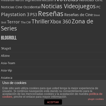
Friedlander
Marcos Siega
Michelle MacLaren
Noticias Videojuegos
Noticias Cine Occidental
PC
Reseñas
Playstation 3
PS3
Reseñas de Cine
Steve
Zona de
Thriller
Xbox 360
Terror
The CW
Shill
Series
Blogroll
5KageS
Allzine
Asia-Team
Asia-Vip
Asiateca
Uso de cookies
Aullidos
Este sitio web utiliza cookies para que usted tenga la mejor experiencia de
usuario. Si continúa navegando está dando su consentimiento para la
Blog Visual
aceptación de las mencionadas cookies y la aceptación de nuestra
política de
cookies
, pinche el enlace para mayor información.
plugin cookies
Casa Asia
ACEPTAR