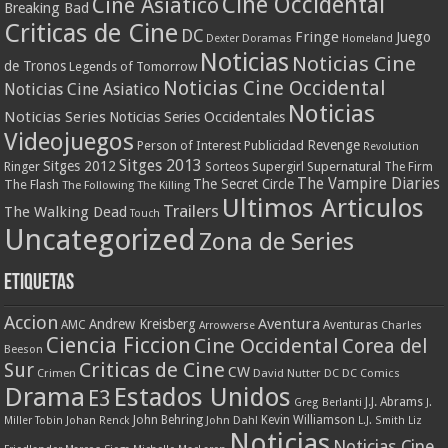
Cine Occidental
Cine Asiatico
Breaking Bad
Criticas de Cine
DC
Fringe
Juego
Dexter
Doramas
Homeland
Noticias
Noticias Cine
de Tronos
Legends of Tomorrow
Noticias Cine Occidental
Noticias Cine Asiatico
Noticias
Noticias Series
Noticias Series Occidentales
Videojuegos
Revenge
Person of Interest
Publicidad
Revolution
Sitges 2013
Sitges 2012
Ringer
Supergirl
Supernatural
Sorteos
The Firm
The Vampire Diaries
The Secret Circle
The Flash
The Following
The Killing
Ultimos Articulos
Trailers
The Walking Dead
Touch
Uncategorized
Zona de Series
Etiquetas
Accion
Aventura
Andrew Kreisberg
AMC
Aventuras
Charles
Arrowverse
Ciencia Ficcion
Cine Occidental
Corea del
Beeson
Criticas de Cine
Sur
CW
Crimen
David Nutter
DC
DC Comics
Drama
Estados Unidos
E3
J.J. Abrams
Greg Berlanti
J.
John Behring
Kevin Williamson
Miller Tobin
Johan Renck
John Dahl
L.J. Smith
Liz
Noticias
Noticias Cine