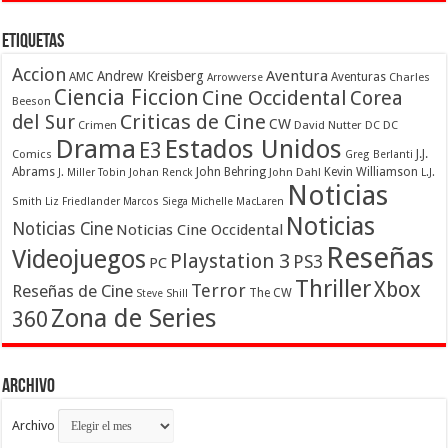
Etiquetas
Accion
Aventura
Andrew Kreisberg
AMC
Aventuras
Charles
Arrowverse
Ciencia Ficcion
Cine Occidental
Corea
Beeson
Criticas de Cine
del Sur
CW
Crimen
David Nutter
DC
DC
Drama
Estados Unidos
E3
Comics
J.J.
Greg Berlanti
Abrams
John Behring
Kevin Williamson
J. Miller Tobin
Johan Renck
John Dahl
L.J.
Noticias
Smith
Liz Friedlander
Marcos Siega
Michelle MacLaren
Noticias
Noticias Cine
Noticias Cine Occidental
Reseñas
Videojuegos
Playstation 3
PS3
PC
Thriller
Xbox
Terror
Reseñas de Cine
The CW
Steve Shill
Zona de Series
360
Archivo
Archivo