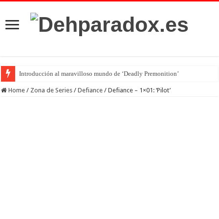
Introducción al maravilloso mundo de ‘Deadly Premonition’
Home
/
Zona de Series
/
Defiance
/
Defiance – 1×01: ‘Pilot’