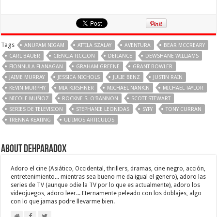
Tags
ANUPAM NIGAM
ATTILA SZALAY
AVENTURA
BEAR MCCREARY
CARL BAUER
CIENCIA FICCION
DEFIANCE
DEWSHANE WILLIAMS
FIONNULA FLANAGAN
GRAHAM GREENE
GRANT BOWLER
JAIME MURRAY
JESSICA NICHOLS
JULIE BENZ
JUSTIN RAIN
KEVIN MURPHY
MIA KIRSHNER
MICHAEL NANKIN
MICHAEL TAYLOR
NICOLE MUÑOZ
ROCKNE S. O'BANNON
SCOTT STEWART
SERIES DE TELEVISION
STEPHANIE LEONIDAS
SYFY
TONY CURRAN
TRENNA KEATING
ULTIMOS ARTICULOS
About Dehparadox
Adoro el cine (Asiático, Occidental, thrillers, dramas, cine negro, acción,
entretenimiento... mientras sea bueno me da igual el genero), adoro las
series de TV (aunque odie la TV por lo que es actualmente), adoro los
videojuegos, adoro leer... Eternamente peleado con los doblajes, algo
con lo que jamas podre llevarme bien.