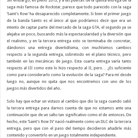
Sin embargo, en pleno 2013, y a las puertas de la quinta entrega de la
saga más famosa de Rockstar, parece que todo parecido con la saga
‘Saint’s Row’ ha desaparecido completamente. Si bien el primer juego
de la banda Saints es el único al que podríamos decir que era un
intento de captar parte del mercado de la saga GTA, el segundo ya se
alejaba un poco, buscando más la espectacularidad y la diversión que
el realismo, y en la tercera entrega esto se terminaba de concretar,
dándonos una entrega divertidísima, con muchísimos cambios
respecto a la segunda entrega, sobretodo en el plano técnico, pero
también en las mecánicas de juego. Esta cuarta entrega varía tanto
respecto al III como este lo hizo respecto al II, pero… ¿Es suficiente
como para considerarlo como la evolución de la saga? Para mí desde
luego no, aunque no quita que nos encontremos con uno de los
juegos más divertidos del año.
Solo hay que echar un vistazo al cambio que dio la saga cuando salió
la tercera entrega para darnos cuenta de que no estamos ante una
continuación que de un salto tan significativo como el de entonces. De
hecho, este ‘Saint’s Row IV’ nació realmente como un DLC de la tercera
entrega, pero que con el paso del tiempo decidieron añadirle más
contenido y convertirlo en un juego totalmente independiente.