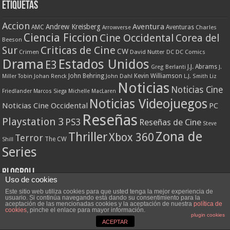
Etiquetas
Accion
Aventura
Andrew Kreisberg
AMC
Aventuras
Charles
Arrowverse
Ciencia Ficcion
Cine Occidental
Corea del
Beeson
Criticas de Cine
Sur
CW
Crimen
David Nutter
DC
DC Comics
Drama
Estados Unidos
E3
J.J. Abrams
Greg Berlanti
J.
John Behring
Kevin Williamson
Miller Tobin
Johan Renck
John Dahl
L.J. Smith
Liz
Noticias
Noticias Cine
Friedlander
Marcos Siega
Michelle MacLaren
Noticias Videojuegos
Noticias Cine Occidental
PC
Reseñas
Playstation 3
PS3
Reseñas de Cine
Steve
Zona de
Thriller
Xbox 360
Terror
The CW
Shill
Series
Blogroll
Uso de cookies
Este sitio web utiliza cookies para que usted tenga la mejor experiencia de
5KageS
usuario. Si continúa navegando está dando su consentimiento para la
aceptación de las mencionadas cookies y la aceptación de nuestra
política de
cookies
, pinche el enlace para mayor información.
Allzine
plugin cookies
ACEPTAR
Asia-Team