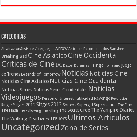
Categorías
Arrow
Alcatraz
Análisis de Videojuegos
Artículos Recomendados
Banshee
Cine Occidental
Cine Asiatico
Breaking Bad
Criticas de Cine
DC
Fringe
Juego
Dexter
Doramas
Homeland
Noticias
Noticias Cine
de Tronos
Legends of Tomorrow
Noticias Cine Occidental
Noticias Cine Asiatico
Noticias
Noticias Series
Noticias Series Occidentales
Videojuegos
Revenge
Person of Interest
Publicidad
Revolution
Sitges 2013
Sitges 2012
Ringer
Supergirl
Supernatural
Sorteos
The Firm
The Vampire Diaries
The Secret Circle
The Flash
The Following
The Killing
Ultimos Articulos
Trailers
The Walking Dead
Touch
Uncategorized
Zona de Series