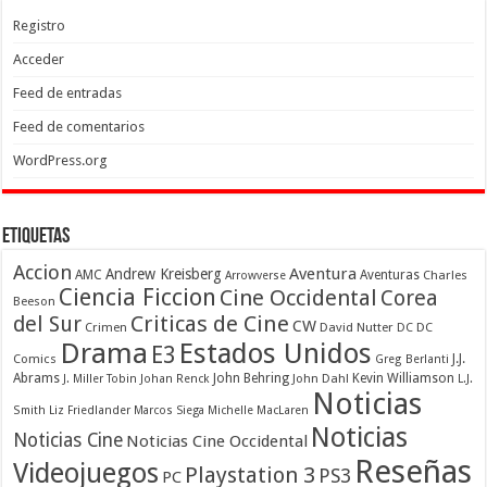
Registro
Acceder
Feed de entradas
Feed de comentarios
WordPress.org
Etiquetas
Accion
Aventura
Andrew Kreisberg
AMC
Aventuras
Charles
Arrowverse
Ciencia Ficcion
Cine Occidental
Corea
Beeson
Criticas de Cine
del Sur
CW
Crimen
David Nutter
DC
DC
Drama
Estados Unidos
E3
Comics
J.J.
Greg Berlanti
Abrams
John Behring
Kevin Williamson
J. Miller Tobin
Johan Renck
John Dahl
L.J.
Noticias
Smith
Liz Friedlander
Marcos Siega
Michelle MacLaren
Noticias
Noticias Cine
Noticias Cine Occidental
Reseñas
Videojuegos
Playstation 3
PS3
PC