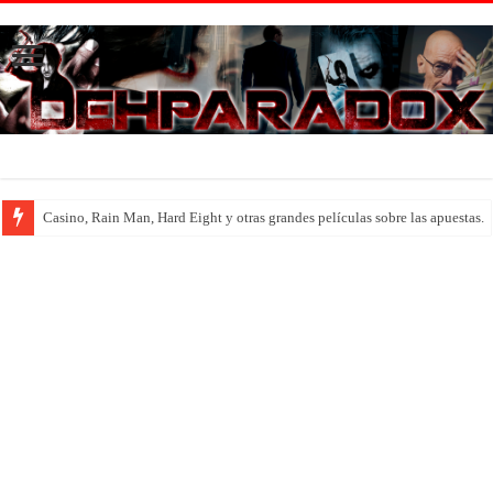
Introducción al maravilloso mundo de ‘Deadly Premonition’