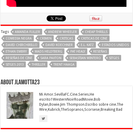
Tags
AMANDA FULLER
ANDREW WHEELER
CHEAP THRILLS
COMEDIA NEGRA
CRIMEN
CRITICAS
CRITICAS DE CINE
DAVID CHIRCHIRILLO
DAVID KOECHNER
E.L. KATZ
ESTADOS UNIDOS
ETHAN EMBRY
MADS HELDTBERG
PAT HEALY
RESEÑAS
RESEÑAS DE CINE
SARA PAXTON
SEBASTIAN WINTERO
SITGES
SITGES 2013
THRILLER
TRENT HAAGA
About jlamotta23
Mi Amor.SevillaFC.Cine.Series.He
escrito1WesternNoirRoadMovie.Bob
Dylan,Bowie.Jim Thompson.Escribo sobre cine.The
Wire,Kubrick,TheSopranos,Scorsese,Breaking Bad