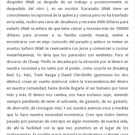
despiden (Walt se despide de un trabajo y posteriormente es
despedido del otro ), es un escritor fracasado (Walt tiene un
conocimiento excepcional de la química y ciencia pero no ha triunfado
en la vida), recibe una carta de desahucio y necesita 4500 dólares para
evitarlo (Walt se entera de que tiene cáncer y necesita más de 700000
dólares para proveer a su familia cuando muera), vuelve a
encontrarse con un viejo conocido del pasado y ambos se meten en
asuntos turbios (Walt se reencuentra con Jesse y comienzan a cocinar
metanfetamina). Yo diría que los parecidos son evidentes. Pero el
discurso de Cheap Thrills se decanta por la obsesión por el dinero en
nuestra sociedad y no tanto por el poder, como ocurría en Breaking
Bad. E.L. Katz, Trent Haaga y David Chirchirillo (guionistas los dos
últimos) crean un cuento (in)moral sobre la trascendencia del dinero
en nuestra comunidad, hasta donde llegaría el ser humano por tener
más y más. El dinero nos cambia, nos hace esclavos suyo, viviendo
siempre pendiente de tener el suficiente, de gastarlo, de no gastarlo,
de ahorrarlo, de conseguir más. Y así, nuestra avaricia crece a medida
que lo hace nuestra necesidad económica. Creo que todos hemos
pasado por penurias de este tipo en algún momento de nuestra vida,
de ahí la facilidad con la que nos ponemos en el lugar de los
protagonistas. Es posible que la mayoría no hiciéramos cualquier cosa