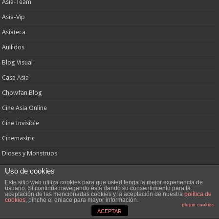
Asia-Team
Asia-Vip
Asiateca
Aullidos
Blog Visual
Casa Asia
Chowfan Blog
Cine Asia Online
Cine Invisible
Cinemastric
Dioses y Monstruos
El Malo del Final
Uso de cookies
Este sitio web utiliza cookies para que usted tenga la mejor experiencia de
El Pozo de Sadako
usuario. Si continúa navegando está dando su consentimiento para la
aceptación de las mencionadas cookies y la aceptación de nuestra
política de
Estrenos Cinema
cookies
, pinche el enlace para mayor información.
plugin cookies
ACEPTAR
Filmbunker