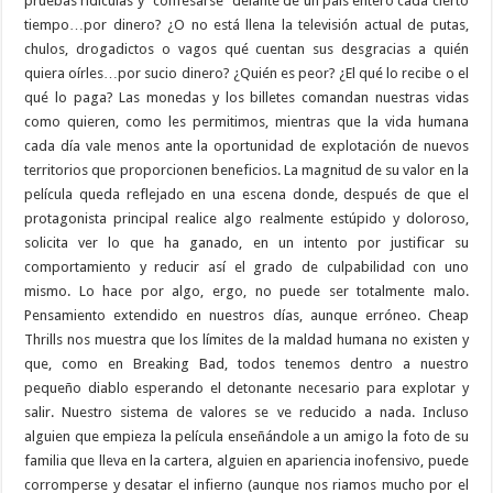
pruebas ridículas y “confesarse” delante de un país entero cada cierto
tiempo…por dinero? ¿O no está llena la televisión actual de putas,
chulos, drogadictos o vagos qué cuentan sus desgracias a quién
quiera oírles…por sucio dinero? ¿Quién es peor? ¿El qué lo recibe o el
qué lo paga? Las monedas y los billetes comandan nuestras vidas
como quieren, como les permitimos, mientras que la vida humana
cada día vale menos ante la oportunidad de explotación de nuevos
territorios que proporcionen beneficios. La magnitud de su valor en la
película queda reflejado en una escena donde, después de que el
protagonista principal realice algo realmente estúpido y doloroso,
solicita ver lo que ha ganado, en un intento por justificar su
comportamiento y reducir así el grado de culpabilidad con uno
mismo. Lo hace por algo, ergo, no puede ser totalmente malo.
Pensamiento extendido en nuestros días, aunque erróneo. Cheap
Thrills nos muestra que los límites de la maldad humana no existen y
que, como en Breaking Bad, todos tenemos dentro a nuestro
pequeño diablo esperando el detonante necesario para explotar y
salir. Nuestro sistema de valores se ve reducido a nada. Incluso
alguien que empieza la película enseñándole a un amigo la foto de su
familia que lleva en la cartera, alguien en apariencia inofensivo, puede
corromperse y desatar el infierno (aunque nos riamos mucho por el