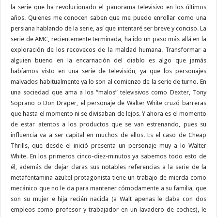
la serie que ha revolucionado el panorama televisivo en los últimos
años. Quienes me conocen saben que me puedo enrollar como una
persiana hablando de la serie, así que intentaré ser breve y conciso. La
serie de AMC, recientemente terminada, ha ido un paso más allá en la
exploración de los recovecos de la maldad humana. Transformar a
alguien bueno en la encarnación del diablo es algo que jamás
habíamos visto en una serie de televisión, ya que los personajes
malvados habitualmente ya lo son al comienzo de la serie de turno. En
una sociedad que ama a los “malos” televisivos como Dexter, Tony
Soprano o Don Draper, el personaje de Walter White cruzó barreras
que hasta el momento ni se divisaban de lejos. Y ahora es el momento
de estar atentos a los productos que se van estrenando, pues su
influencia va a ser capital en muchos de ellos. Es el caso de Cheap
Thrills, que desde el inició presenta un personaje muy a lo Walter
White. En los primeros cinco-diez-minutos ya sabemos todo esto de
él, además de dejar claras sus notables referencias a la serie de la
metafentamina azul:el protagonista tiene un trabajo de mierda como
mecánico que no le da para mantener cómodamente a su familia, que
son su mujer e hija recién nacida (a Walt apenas le daba con dos
empleos como profesor y trabajador en un lavadero de coches), le