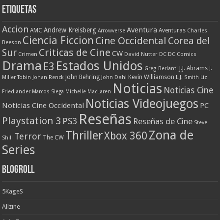
Etiquetas
Accion
Aventura
Andrew Kreisberg
AMC
Aventuras
Charles
Arrowverse
Ciencia Ficcion
Cine Occidental
Corea del
Beeson
Criticas de Cine
Sur
CW
Crimen
David Nutter
DC
DC Comics
Drama
Estados Unidos
E3
J.J. Abrams
Greg Berlanti
J.
John Behring
Kevin Williamson
Miller Tobin
Johan Renck
John Dahl
L.J. Smith
Liz
Noticias
Noticias Cine
Friedlander
Marcos Siega
Michelle MacLaren
Noticias Videojuegos
Noticias Cine Occidental
PC
Reseñas
Playstation 3
PS3
Reseñas de Cine
Steve
Zona de
Thriller
Xbox 360
Terror
The CW
Shill
Series
Blogroll
5KageS
Allzine