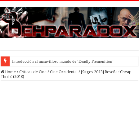
Introducción al maravilloso mundo de ‘Deadly Premonition’
Home
/
Criticas de Cine
/
Cine Occidental
/
[Sitges 2013] Reseña: ‘Cheap
Thrills’ (2013)