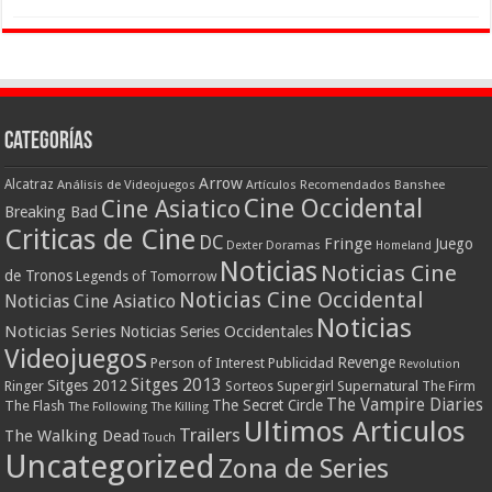
Categorías
Arrow
Alcatraz
Análisis de Videojuegos
Artículos Recomendados
Banshee
Cine Occidental
Cine Asiatico
Breaking Bad
Criticas de Cine
DC
Fringe
Juego
Dexter
Doramas
Homeland
Noticias
Noticias Cine
de Tronos
Legends of Tomorrow
Noticias Cine Occidental
Noticias Cine Asiatico
Noticias
Noticias Series
Noticias Series Occidentales
Videojuegos
Revenge
Person of Interest
Publicidad
Revolution
Sitges 2013
Sitges 2012
Ringer
Supergirl
Supernatural
Sorteos
The Firm
The Vampire Diaries
The Secret Circle
The Flash
The Following
The Killing
Ultimos Articulos
Trailers
The Walking Dead
Touch
Uncategorized
Zona de Series