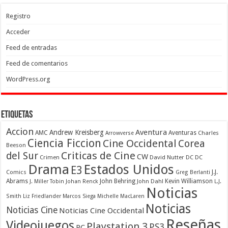
Registro
Acceder
Feed de entradas
Feed de comentarios
WordPress.org
Etiquetas
Accion
Aventura
Andrew Kreisberg
AMC
Aventuras
Charles
Arrowverse
Ciencia Ficcion
Cine Occidental
Corea
Beeson
Criticas de Cine
del Sur
CW
Crimen
David Nutter
DC
DC
Drama
Estados Unidos
E3
Comics
J.J.
Greg Berlanti
Abrams
John Behring
Kevin Williamson
J. Miller Tobin
Johan Renck
John Dahl
L.J.
Noticias
Smith
Liz Friedlander
Marcos Siega
Michelle MacLaren
Noticias
Noticias Cine
Noticias Cine Occidental
Reseñas
Videojuegos
Playstation 3
PS3
PC