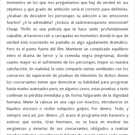
momentos en los que nos preguntamos que hay de verdad en sus
objetivos y que grado de ambición sería el correcto para definirles.
¿Acaban de descubrir los personajes su adicción a las emociones
fuertes? ¿A la adrenalina? ¿Incluso al sadomasoquismo emocional?
Cheap Thrills es una película que te hace sentir profundamente
culpable, al hacernos reír a carcajadas en momentos donde lo que de
verdad está ocurriendo en pantalla es algo agudamente dramático.
Pero es el punto fuerte del film. Mantener un complicado equilibrio
entre el drama de terror y la comedia negra (negrísima), donde
cuanto mayor es el sufrimiento de los personajes, mayor es nuestra
satisfacción. En realidad, la cinta comparte ciertas similitudes con los
concursos de superación de pruebas de televisión. En dichos shows
los concursantes tienen que demostrar su habilidad para progresar
hasta niveles avanzados pero, en algunos casos, estas pruebas o tests
conllevan la pérdida inmediata y de forma fulgurante de la dignidad
humana. Meter la cabeza en una caja con insectos, introducirse en
líquidos viscosos o recibir estúpidos golpes. Por dinero. Todo, y
siempre será así, por dinero. ¿O acaso el programa más basurero y
exitoso que existe, Gran Hermano, no se basa en mostrar las
vergüenzas y miserias de sus concursantes, obligados a realizar