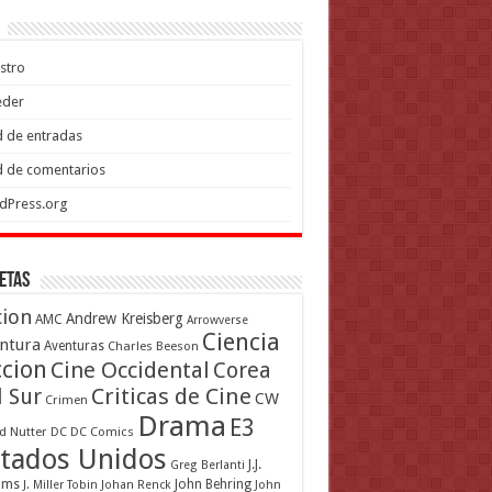
stro
eder
 de entradas
 de comentarios
dPress.org
etas
cion
Andrew Kreisberg
AMC
Arrowverse
Ciencia
ntura
Aventuras
Charles Beeson
ccion
Cine Occidental
Corea
Criticas de Cine
l Sur
CW
Crimen
Drama
E3
d Nutter
DC
DC Comics
tados Unidos
J.J.
Greg Berlanti
ams
John Behring
J. Miller Tobin
Johan Renck
John