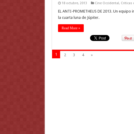
18 octubre, 2013
Cine Occidental
,
Criticas
EL ANTI-PROMETHEUS DE 2013. Un equipo int
la cuarta luna de Júpiter.
Read More »
1
2
3
4
»