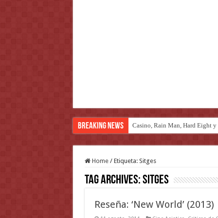
Breaking News
Casino, Rain Man, Hard Eight y o
Introducción al maravilloso mu
Home
/
Etiqueta:
Sitges
Tag Archives:
Sitges
Reseña: ‘New World’ (2013)