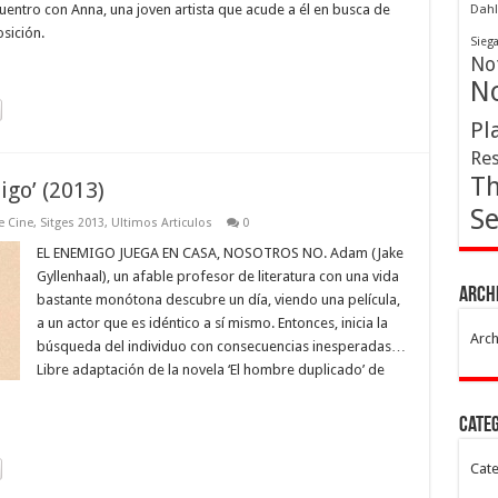
cuentro con Anna, una joven artista que acude a él en busca de
Dahl
sición.
Sieg
Not
No
Pl
Res
Th
igo’ (2013)
Se
e Cine
,
Sitges 2013
,
Ultimos Articulos
0
EL ENEMIGO JUEGA EN CASA, NOSOTROS NO. Adam (Jake
Gyllenhaal), un afable profesor de literatura con una vida
Arch
bastante monótona descubre un día, viendo una película,
a un actor que es idéntico a sí mismo. Entonces, inicia la
Arch
búsqueda del individuo con consecuencias inesperadas…
Libre adaptación de la novela ‘El hombre duplicado’ de
Cate
Cate