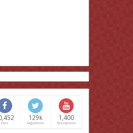
0,452
129k
1,400
Fans
Seguidores
Suscriptores