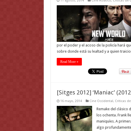
11 agosto, 2014
Cine Asiatico
,
Criticas de 
por el poder y el acoso de la policía hará qu
sobre donde está su lealtad y a quien traicio
Read More »
[Sitges 2012] ‘Maniac’ (2012
16 mayo, 2014
Cine Occidental
,
Criticas de
Remake del clásico d
los ochenta. Frank l
maniquíes. A primer
algo profundamente 