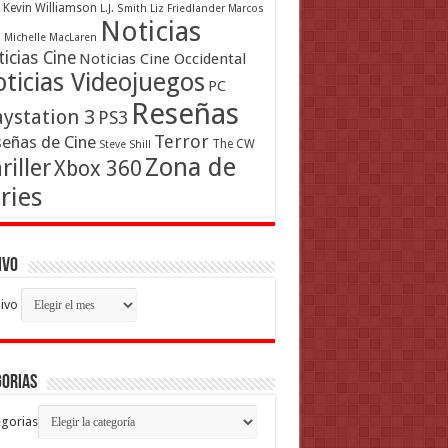
Kevin Williamson
L.J. Smith
Liz Friedlander
Marcos
Noticias
a
Michelle MacLaren
icias Cine
Noticias Cine Occidental
ticias Videojuegos
PC
Reseñas
aystation 3
PS3
Terror
eñas de Cine
The CW
Steve Shill
Zona de
riller
Xbox 360
ries
ivo
ivo
gorias
gorias