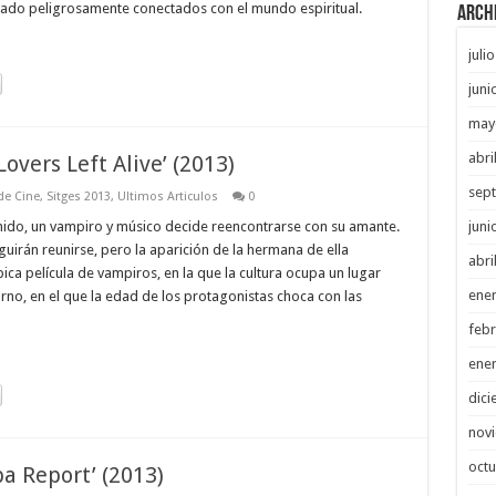
ejado peligrosamente conectados con el mundo espiritual.
Arch
juli
juni
may
abri
Lovers Left Alive’ (2013)
sep
 de Cine
,
Sitges 2013
,
Ultimos Articulos
0
o, un vampiro y músico decide reencontrarse con su amante.
juni
eguirán reunirse, pero la aparición de la hermana de ella
abri
pica película de vampiros, en la que la cultura ocupa un lugar
ene
no, en el que la edad de los protagonistas choca con las
febr
ene
dici
nov
octu
pa Report’ (2013)