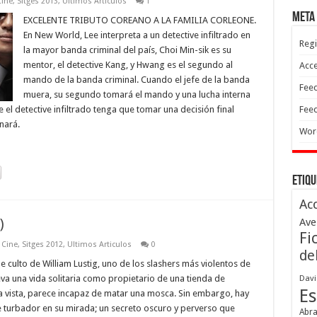
Cine
,
Sitges 2013
,
Ultimos Articulos
1
Meta
EXCELENTE TRIBUTO COREANO A LA FAMILIA CORLEONE.
En New World, Lee interpreta a un detective infiltrado en
Regi
la mayor banda criminal del país, Choi Min-sik es su
mentor, el detective Kang, y Hwang es el segundo al
Acc
mando de la banda criminal. Cuando el jefe de la banda
Feed
muera, su segundo tomará el mando y una lucha interna
e el detective infiltrado tenga que tomar una decisión final
Feed
nará.
Wor
Etiqu
Ac
)
Ave
Fi
 Cine
,
Sitges 2012
,
Ultimos Articulos
0
de
e culto de William Lustig, uno de los slashers más violentos de
leva una vida solitaria como propietario de una tienda de
Davi
Es
a vista, parece incapaz de matar una mosca. Sin embargo, hay
turbador en su mirada; un secreto oscuro y perverso que
Abr