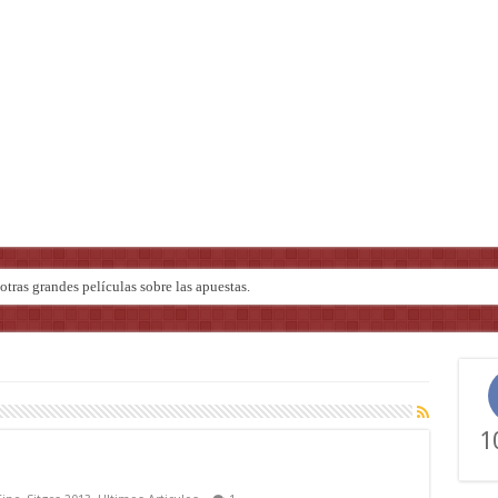
tras grandes películas sobre las apuestas.
ndo de ‘Deadly Premonition’
1