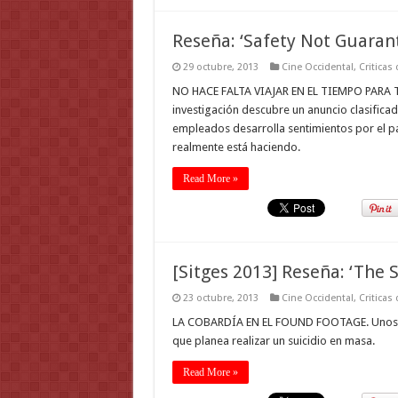
Reseña: ‘Safety Not Guarant
29 octubre, 2013
Cine Occidental
,
Criticas
NO HACE FALTA VIAJAR EN EL TIEMPO PARA T
investigación descubre un anuncio clasificad
empleados desarrolla sentimientos por el par
realmente está haciendo.
Read More »
[Sitges 2013] Reseña: ‘The 
23 octubre, 2013
Cine Occidental
,
Criticas
LA COBARDÍA EN EL FOUND FOOTAGE. Unos ci
que planea realizar un suicidio en masa.
Read More »