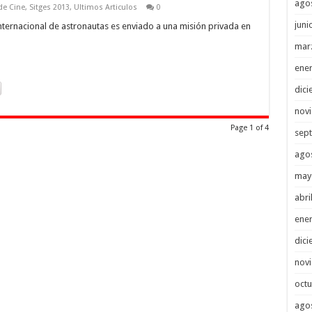
ago
 de Cine
,
Sitges 2013
,
Ultimos Articulos
0
juni
ernacional de astronautas es enviado a una misión privada en
mar
ene
dici
nov
Page 1 of 4
sep
ago
may
abri
ene
dici
nov
octu
ago