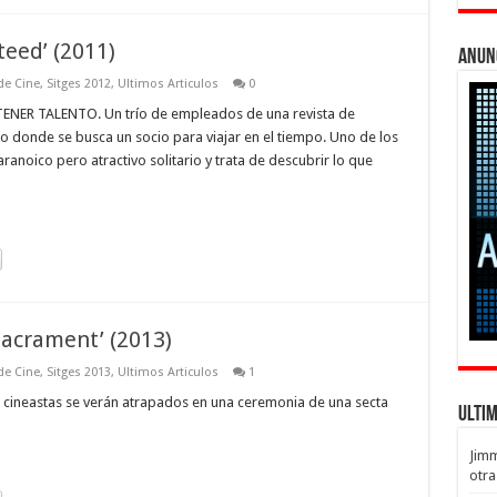
eed’ (2011)
Anun
 de Cine
,
Sitges 2012
,
Ultimos Articulos
0
ENER TALENTO. Un trío de empleados de una revista de
o donde se busca un socio para viajar en el tiempo. Uno de los
anoico pero atractivo solitario y trata de descubrir lo que
Sacrament’ (2013)
 de Cine
,
Sitges 2013
,
Ultimos Articulos
1
neastas se verán atrapados en una ceremonia de una secta
Ulti
Jim
otra