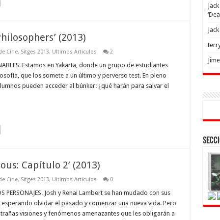
Jack
‘Dea
Jack
Philosophers’ (2013)
terr
 de Cine
,
Sitges 2013
,
Ultimos Articulos
2
Jim
S. Estamos en Yakarta, donde un grupo de estudiantes
osofía, que los somete a un último y perverso test. En pleno
 alumnos pueden acceder al búnker: ¿qué harán para salvar el
Secci
ious: Capítulo 2’ (2013)
 de Cine
,
Sitges 2013
,
Ultimos Articulos
0
PERSONAJES. Josh y Renai Lambert se han mudado con sus
h, esperando olvidar el pasado y comenzar una nueva vida. Pero
xtrañas visiones y fenómenos amenazantes que les obligarán a