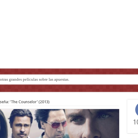
ndo de ‘Deadly Premonition’
seña: ‘The Counselor’ (2013)
1