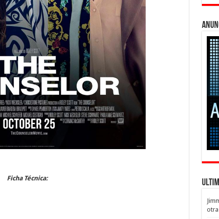
Anun
Ficha Técnica:
Ulti
Jim
otra