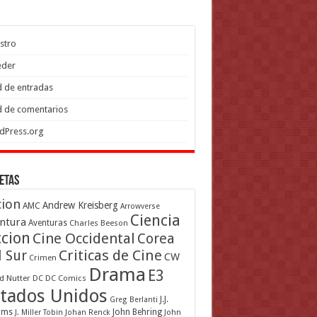
stro
eder
 de entradas
 de comentarios
dPress.org
etas
cion
Andrew Kreisberg
AMC
Arrowverse
Ciencia
ntura
Aventuras
Charles Beeson
ccion
Cine Occidental
Corea
Criticas de Cine
l Sur
CW
Crimen
Drama
E3
d Nutter
DC
DC Comics
tados Unidos
J.J.
Greg Berlanti
ams
John Behring
J. Miller Tobin
Johan Renck
John