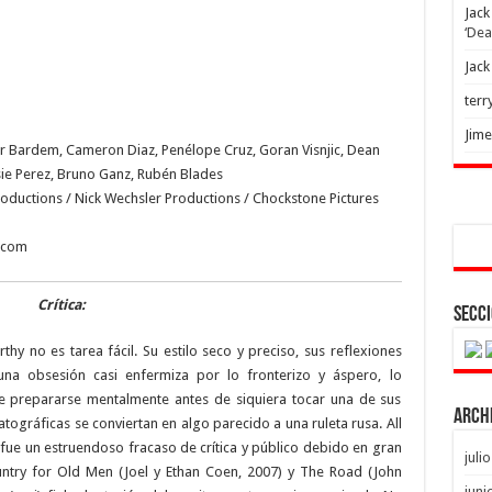
Jack
‘Dea
Jack
terr
Jim
ier Bardem, Cameron Diaz, Penélope Cruz, Goran Visnjic, Dean
sie Perez, Bruno Ganz, Rubén Blades
roductions / Nick Wechsler Productions / Chockstone Pictures
.com
Crítica:
Secci
thy no es tarea fácil. Su estilo seco y preciso, sus reflexiones
na obsesión casi enfermiza por lo fronterizo y áspero, lo
e prepararse mentalmente antes de siquiera tocar una de sus
Arch
tográficas se conviertan en algo parecido a una ruleta rusa. All
) fue un estruendoso fracaso de crítica y público debido en gran
juli
untry for Old Men (Joel y Ethan Coen, 2007) y The Road (John
juni