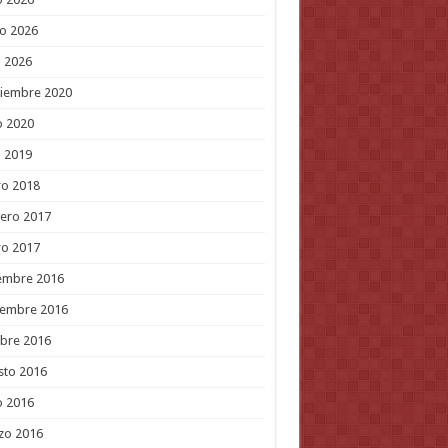
o 2026
l 2026
tiembre 2020
o 2020
l 2019
ro 2018
ero 2017
ro 2017
embre 2016
iembre 2016
bre 2016
sto 2016
o 2016
zo 2016