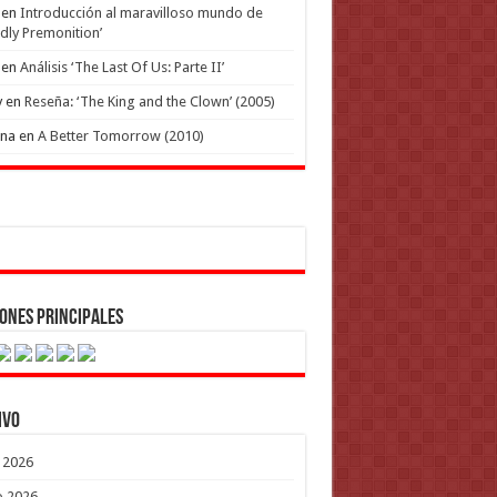
en
Introducción al maravilloso mundo de
dly Premonition’
en
Análisis ‘The Last Of Us: Parte II’
y
en
Reseña: ‘The King and the Clown’ (2005)
ena
en
A Better Tomorrow (2010)
ones Principales
ivo
o 2026
o 2026