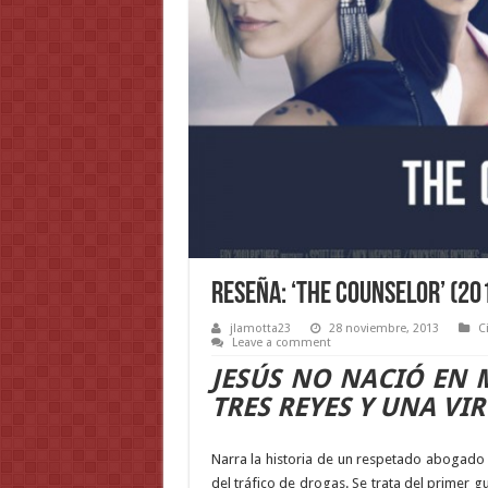
Reseña: ‘The Counselor’ (20
jlamotta23
28 noviembre, 2013
C
Leave a comment
JESÚS NO NACIÓ EN
TRES REYES Y UNA VI
Narra la historia de un respetado abogado
del tráfico de drogas. Se trata del primer 