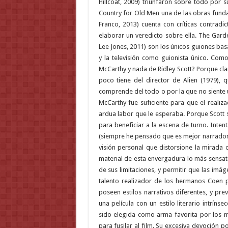
Hillcoat, 2009) triunfaron sobre todo por s
Country for Old Men una de las obras funda
Franco, 2013) cuenta con críticas contrad
elaborar un veredicto sobre ella. The Gard
Lee Jones, 2011) son los únicos guiones bas
y la televisión como guionista único. Com
McCarthy y nada de Ridley Scott? Porque cl
poco tiene del director de Alien (1979),
comprende del todo o por la que no siente 
McCarthy fue suficiente para que el realiza
ardua labor que le esperaba. Porque Scott s
para beneficiar a la escena de turno. Intent
(siempre he pensado que es mejor narrador qu
visión personal que distorsione la mirada 
material de esta envergadura lo más sensa
de sus limitaciones, y permitir que las imág
talento realizador de los hermanos Coen p
poseen estilos narrativos diferentes, y pre
una película con un estilo literario intrínse
sido elegida como arma favorita por los m
para fusilar al film. Su excesiva devoción p