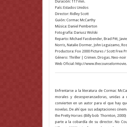
Duración: 117 min.
País: Estados Unidos
Director: Ridley Scott
Guión: Cormac McCarthy
Música: Daniel Pemberton
Fotografía: Dariusz Wolski
Reparto: Michael Fassbender, Brad Pitt, Jav
Norris, Natalie Dormer, John Leguizamo, Ro
Productora: Fox 2000 Pictures / Scott Free P
Género: Thriller | Crimen. Drogas. Neo-noir
Web Oficial: http://www.thecounselormovie
Enfrentarse a la literatura de Cormac McCar
morales y desesperanzadoras, unidas a u
convierten en un autor para el que hay qu
novelas. De ahí que sus adaptaciones cinema
the Pretty Horses (Billy bob Thornton, 2000
parte a la cobardía de su director. No Co