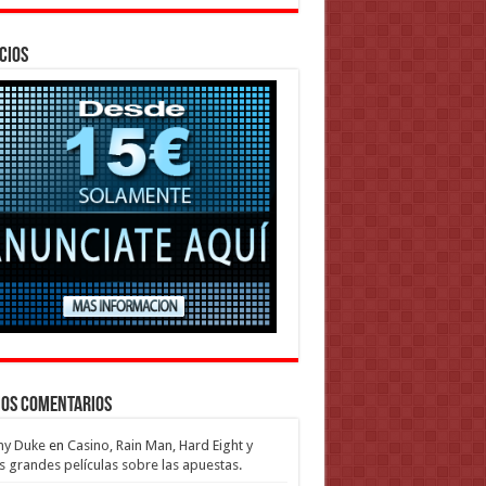
cios
mos Comentarios
my Duke
en
Casino, Rain Man, Hard Eight y
s grandes películas sobre las apuestas.