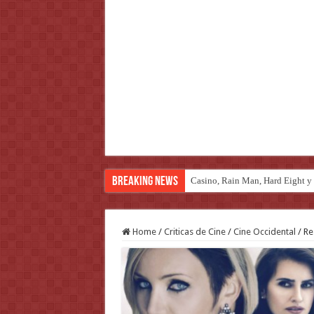
Breaking News
Introducción al maravilloso mu
Home
/
Criticas de Cine
/
Cine Occidental
/
Re