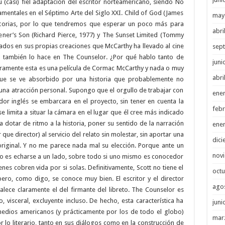
u (casi) fiel adaptación del escritor norteamericano, siendo No
mentales en el Séptimo Arte del Siglo XXI. Child of God (James
may
ictorias, por lo que tendremos que esperar un poco más para
abri
ener’s Son (Richard Pierce, 1977) y The Sunset Limited (Tommy
ados en sus propias creaciones que McCarthy ha llevado al cine
sep
o también lo hace en The Counselor. ¿Por qué hablo tanto de
juni
aramente esta es una película de Cormac McCarthy y nada o muy
abri
 que se ve absorbido por una historia que probablemente no
una atracción personal. Supongo que el orgullo de trabajar con
ene
dor inglés se embarcara en el proyecto, sin tener en cuenta la
febr
e limita a situar la cámara en el lugar que él cree más indicado
a dotar de ritmo a la historia, poner su sentido de la narración
ene
e director) al servicio del relato sin molestar, sin aportar una
dici
original. Y no me parece nada mal su elección. Porque ante un
nov
to es echarse a un lado, sobre todo si uno mismo es conocedor
enes cobren vida por si solas. Definitivamente, Scott no tiene el
octu
ero, como digo, se conoce muy bien. El escritor y el director
ago
valece claramente el del firmante del libreto. The Counselor es
co, visceral, excluyente incluso. De hecho, esta característica ha
juni
edios americanos (y prácticamente por los de todo el globo)
mar
or lo literario, tanto en sus diálogos como en la construcción de