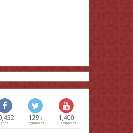
0,452
129k
1,400
Fans
Seguidores
Suscriptores