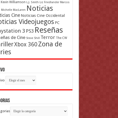
Kevin Williamson
L.J. Smith
Liz Friedlander
Marcos
Noticias
a
Michelle MacLaren
icias Cine
Noticias Cine Occidental
ticias Videojuegos
PC
Reseñas
aystation 3
PS3
Terror
eñas de Cine
The CW
Steve Shill
Zona de
riller
Xbox 360
ries
ivo
ivo
gorias
gorias