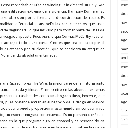
ene
 ¿Es esto reprochable? Nicolas Winding Refn cimentó su Only God
 una estilización extrema de la violencia. Harmony Korine en su
dici
 su obsesión por la forma y la deconstrucción del relato. Es
nov
nalidad diferencial a sus películas con elementos que usan
 de seguridad. Lo que les valió para formar parte de listas de
sep
 arriesgada apuesta. Pues bien, lo que Cormac McCarthy hace en
ago
 arriesga todo a una carta. Y no es que sea criticado por el
may
do es atacado por su elección, que se considera un ataque de
e. No entiendo absolutamente nada.
abri
ene
dici
raria (acaso no es The Wire, la mejor serie de la historia junto
nov
ratura hablada y filmada?), me centro en las abundantes temas
octu
os presenta a Fassbender como un abogado iluso, inocente, que
ago
pra, pues pretende entrar en el negocio de la droga en México
icios que le puede proporcionar este mundo sin conocer nada
juli
do, sin esperar ninguna consecuencia. Es un personaje crédulo,
juni
scena en la que pregunta algo en español y es respondido en
ico momento de paz transcurre en la escena inicial, en la que se