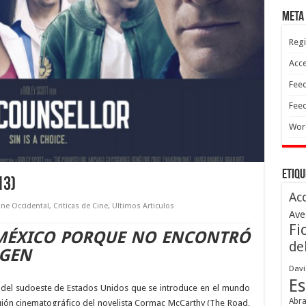
Meta
Regi
Acc
Feed
Feed
Wor
Etiqu
13)
Ac
ine Occidental
,
Criticas de Cine
,
Ultimos Articulos
Ave
Fi
 MÉXICO PORQUE NO ENCONTRÓ
de
RGEN
Davi
Es
 del sudoeste de Estados Unidos que se introduce en el mundo
Abr
guión cinematográfico del novelista Cormac McCarthy (The Road,