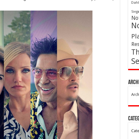
Dahl
Sieg
Not
No
Pl
Res
Th
Se
Arch
Arch
Cate
Cate