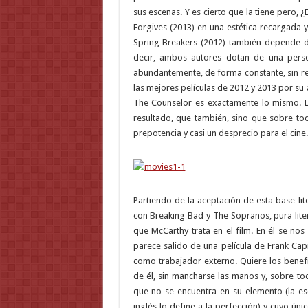
sus escenas. Y es cierto que la tiene pero,
Forgives (2013) en una estética recargada y
Spring Breakers (2012) también depende de
decir, ambos autores dotan de una perso
abundantemente, de forma constante, sin red
las mejores películas de 2012 y 2013 por su
The Counselor es exactamente lo mismo. Lo
resultado, que también, sino que sobre to
prepotencia y casi un desprecio para el cin
Partiendo de la aceptación de esta base lite
con Breaking Bad y The Sopranos, pura lite
que McCarthy trata en el film. En él se n
parece salido de una película de Frank Ca
como trabajador externo. Quiere los benef
de él, sin mancharse las manos y, sobre to
que no se encuentra en su elemento (la e
inglés lo define a la perfección) y cuyo ún