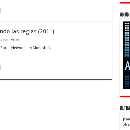
Anun
do las reglas (2011)
e Cine
391
e Social Network… y Moneyball.
Ulti
Jim
otra