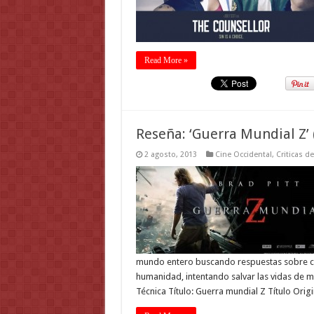
Read More »
Reseña: ‘Guerra Mundial Z’ 
2 agosto, 2013
Cine Occidental
,
Criticas d
mundo entero buscando respuestas sobre có
humanidad, intentando salvar las vidas de m
Técnica Título: Guerra mundial Z Título Ori