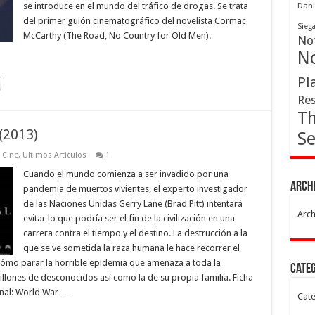
se introduce en el mundo del tráfico de drogas. Se trata
Dahl
del primer guión cinematográfico del novelista Cormac
Sieg
McCarthy (The Road, No Country for Old Men).
Not
No
Pl
Res
Th
(2013)
Se
e Cine
,
Ultimos Articulos
1
Cuando el mundo comienza a ser invadido por una
Arch
pandemia de muertos vivientes, el experto investigador
de las Naciones Unidas Gerry Lane (Brad Pitt) intentará
Arch
evitar lo que podría ser el fin de la civilización en una
carrera contra el tiempo y el destino. La destrucción a la
que se ve sometida la raza humana le hace recorrer el
mo parar la horrible epidemia que amenaza a toda la
Cate
illones de desconocidos así como la de su propia familia. Ficha
ginal: World War …
Cate