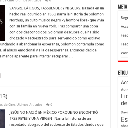
as de Cine
,
Ultimos Articulos
0
Meta
SANGRE, LÁTIGOS, FASSBENDER Y NIGGERS. Basada en un
hecho real ocurrido en 1850, narra la historia de Solomon
Regi
Northup, un culto músico negro -y hombre libre- que vivía
con su familia en Nueva York. Tras compartir una copa
Acc
con dos desconocidos, Solomon descubre que ha sido
Feed
drogado y secuestrado para ser vendido como esclavo
 Renunciando a abandonar la esperanza, Solomon contempla cómo
Feed
a, al abuso emocional y a la desesperanza. Entonces decide
Wor
nte menos aparente para intentar recuperar …
Etiqu
Ac
Ave
Fi
13)
de
cas de Cine
,
Ultimos Articulos
0
JESÚS NO NACIÓ EN MÉXICO PORQUE NO ENCONTRÓ
Davi
Es
TRES REYES Y UNA VIRGEN Narra la historia de un
respetado abogado del sudoeste de Estados Unidos que
Abr