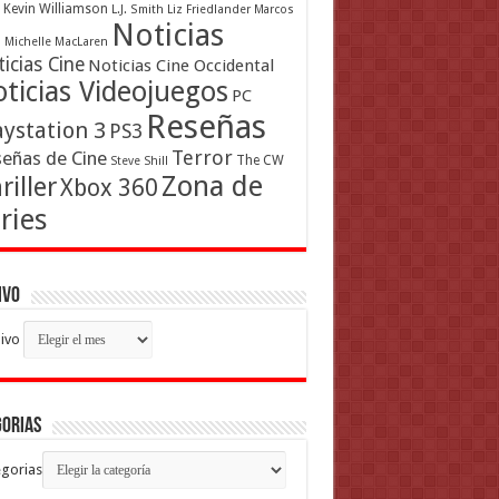
Kevin Williamson
L.J. Smith
Liz Friedlander
Marcos
Noticias
a
Michelle MacLaren
icias Cine
Noticias Cine Occidental
ticias Videojuegos
PC
Reseñas
aystation 3
PS3
Terror
eñas de Cine
The CW
Steve Shill
Zona de
riller
Xbox 360
ries
ivo
ivo
gorias
gorias