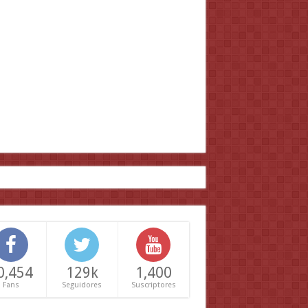
0,454
129k
1,400
Fans
Seguidores
Suscriptores