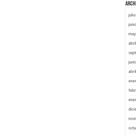
Arch
juli
juni
may
abri
sep
juni
abri
ene
febr
ene
dici
nov
octu