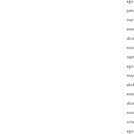
ago
juni
mar
ene
dici
nov
sep
ago
may
abri
ene
dici
nov
octu
ago