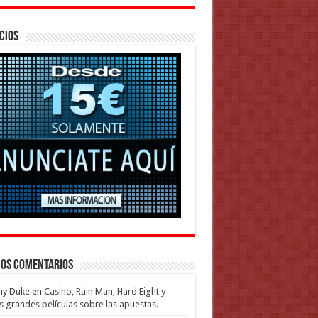
cios
mos Comentarios
my Duke
en
Casino, Rain Man, Hard Eight y
s grandes películas sobre las apuestas.