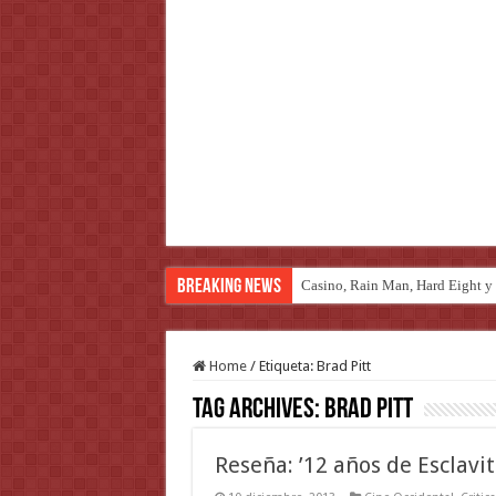
Breaking News
Casino, Rain Man, Hard Eight y o
Introducción al maravilloso mu
Home
/
Etiqueta:
Brad Pitt
Tag Archives:
Brad Pitt
Reseña: ’12 años de Esclavit