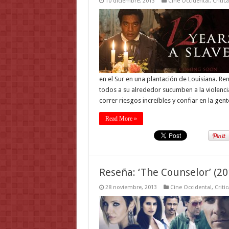
10 diciembre, 2013
Cine Occidental
,
Critic
en el Sur en una plantación de Louisiana.
todos a su alrededor sucumben a la violenci
correr riesgos increíbles y confiar en la ge
Read More »
Reseña: ‘The Counselor’ (20
28 noviembre, 2013
Cine Occidental
,
Criti