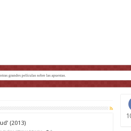
tras grandes películas sobre las apuestas.
ndo de ‘Deadly Premonition’
1
ud’ (2013)