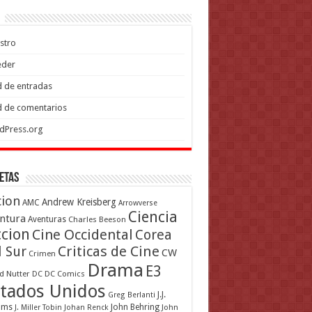
stro
eder
 de entradas
 de comentarios
dPress.org
etas
cion
Andrew Kreisberg
AMC
Arrowverse
Ciencia
ntura
Aventuras
Charles Beeson
ccion
Cine Occidental
Corea
Criticas de Cine
l Sur
CW
Crimen
Drama
E3
d Nutter
DC
DC Comics
tados Unidos
J.J.
Greg Berlanti
ams
John Behring
J. Miller Tobin
Johan Renck
John