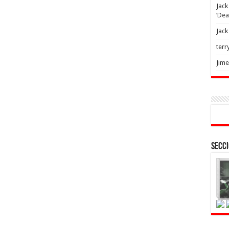
Jack
‘Dea
Jack
terr
Jim
Secci