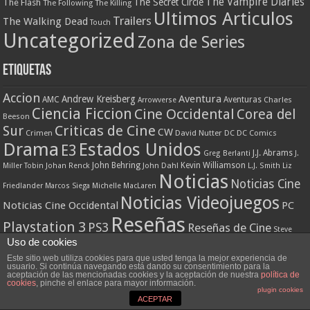
The Vampire Diaries
The Secret Circle
The Flash
The Following
The Killing
Ultimos Articulos
Trailers
The Walking Dead
Touch
Uncategorized
Zona de Series
Etiquetas
Accion
Aventura
Andrew Kreisberg
AMC
Aventuras
Charles
Arrowverse
Ciencia Ficcion
Cine Occidental
Corea del
Beeson
Criticas de Cine
Sur
CW
Crimen
David Nutter
DC
DC Comics
Drama
Estados Unidos
E3
J.J. Abrams
Greg Berlanti
J.
John Behring
Kevin Williamson
Miller Tobin
Johan Renck
John Dahl
L.J. Smith
Liz
Noticias
Noticias Cine
Friedlander
Marcos Siega
Michelle MacLaren
Noticias Videojuegos
Noticias Cine Occidental
PC
Reseñas
Playstation 3
PS3
Reseñas de Cine
Steve
Uso de cookies
Zona de
Thriller
Xbox 360
Terror
The CW
Shill
Este sitio web utiliza cookies para que usted tenga la mejor experiencia de
Series
usuario. Si continúa navegando está dando su consentimiento para la
aceptación de las mencionadas cookies y la aceptación de nuestra
política de
cookies
, pinche el enlace para mayor información.
plugin cookies
Blogroll
ACEPTAR