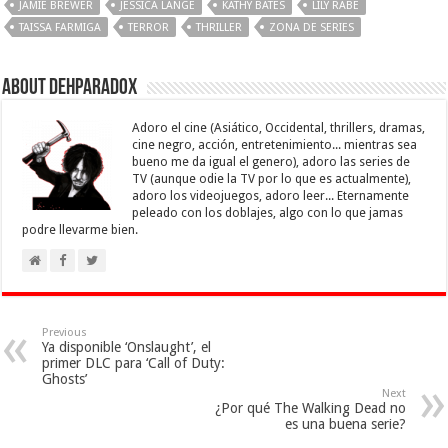
JAMIE BREWER
JESSICA LANGE
KATHY BATES
LILY RABE
TAISSA FARMIGA
TERROR
THRILLER
ZONA DE SERIES
About Dehparadox
Adoro el cine (Asiático, Occidental, thrillers, dramas,
cine negro, acción, entretenimiento... mientras sea
bueno me da igual el genero), adoro las series de
TV (aunque odie la TV por lo que es actualmente),
adoro los videojuegos, adoro leer... Eternamente
peleado con los doblajes, algo con lo que jamas
podre llevarme bien.
Previous
Ya disponible ‘Onslaught’, el
primer DLC para ‘Call of Duty:
Ghosts’
Next
¿Por qué The Walking Dead no
es una buena serie?