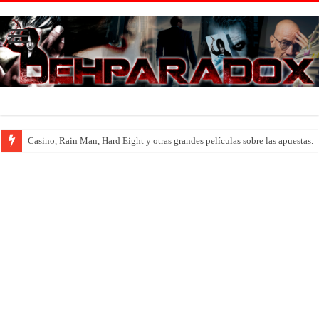
Introducción al maravilloso mundo de ‘Deadly Premonition’