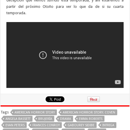
decepción que hemos sufrido esta temporada, y ahí estaremos a
partir del próximo Otoño para ver lo que da de si su cuarta
temporada.
Tags
AMERICAN HORROR STORY
AMERICAN HORROR STORY: COVEN
ANGELA BASSETT
BRUJERÍA
DRAMA
EMMA ROBERTS
EVAN PETERS
FRANCES CONROY
GABOUREY SIDIBE
INTRIGA