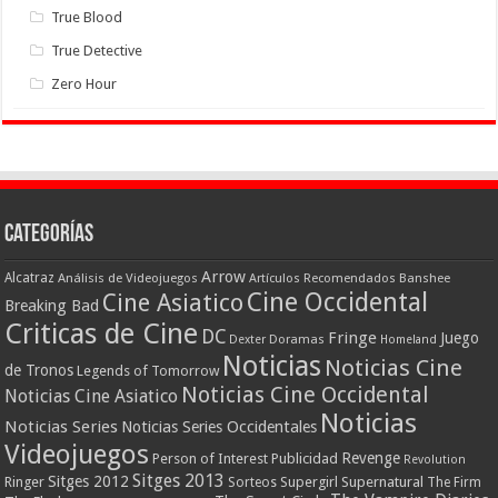
True Blood
True Detective
Zero Hour
Categorías
Arrow
Alcatraz
Análisis de Videojuegos
Artículos Recomendados
Banshee
Cine Occidental
Cine Asiatico
Breaking Bad
Criticas de Cine
DC
Fringe
Juego
Dexter
Doramas
Homeland
Noticias
Noticias Cine
de Tronos
Legends of Tomorrow
Noticias Cine Occidental
Noticias Cine Asiatico
Noticias
Noticias Series
Noticias Series Occidentales
Videojuegos
Revenge
Person of Interest
Publicidad
Revolution
Sitges 2013
Sitges 2012
Ringer
Supergirl
Supernatural
Sorteos
The Firm