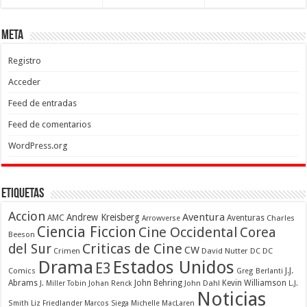
Meta
Registro
Acceder
Feed de entradas
Feed de comentarios
WordPress.org
Etiquetas
Accion
Aventura
Andrew Kreisberg
AMC
Aventuras
Charles
Arrowverse
Ciencia Ficcion
Cine Occidental
Corea
Beeson
Criticas de Cine
del Sur
CW
Crimen
David Nutter
DC
DC
Drama
Estados Unidos
E3
Comics
J.J.
Greg Berlanti
Abrams
John Behring
Kevin Williamson
J. Miller Tobin
Johan Renck
John Dahl
L.J.
Noticias
Smith
Liz Friedlander
Marcos Siega
Michelle MacLaren