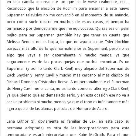
en una camilla inconsciente sin que se le viese realmente, etc…
Reconozco que la elección de Hochlim para encarnar a este nuevo
Superman televisivo no me convenció en el momento de su anuncio,
pero como suele ocurrir en muchos de estos casos, el tiempo ha
terminado por demostrarme que me equivocaba. Quizás sea un pelín
bajito para ser Superman (también hay que tener en cuenta que
Melissa Benoist no es bajita, lo que no ayuda a que Tyler Hochlim
parezca más alto de lo que normalmente es Superman), pero no es
algo que vaya a ser determinante ni mucho menos, ya que
seguramente es de las pocas quejas que podría encontrar. Es un
Superman (y por lo tanto Clark Kent) muy alejado del Superman de
Zack Snyder y Henry Cavill y mucho más cercano al más clásico de
Richard Donner y Cristopher Reeve. A mi personalmente el Superman
de Henry Cavill me encanta, no así tanto como su alter ego Clark Kent,
ya que pienso que es demasiado serio, y en esta ocasión ese no va a
ser un problema ni mucho menos, ya que el tono es infinitamente más
ligero que el de las últimas películas del Hombre de Acero.
Lena Luthor (sí, obviamente es familiar de Lex, en este caso su
hermana adoptada) es otra de las incorporaciones para esta
temporada y estará interpretada por Katie McGrath. Para el que