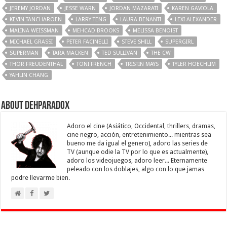
JEREMY JORDAN
JESSE WARN
JORDAN MAZARATI
KAREN GAVIOLA
KEVIN TANCHAROEN
LARRY TENG
LAURA BENANTI
LEXI ALEXANDER
MALINA WEISSMAN
MEHCAD BROOKS
MELISSA BENOIST
MICHAEL GRASSI
PETER FACINELLI
STEVE SHILL
SUPERGIRL
SUPERMAN
TARA MACKEN
TED SULLIVAN
THE CW
THOR FREUDENTHAL
TONI FRENCH
TRISTIN MAYS
TYLER HOECHLIM
YAHLIN CHANG
About Dehparadox
Adoro el cine (Asiático, Occidental, thrillers, dramas,
cine negro, acción, entretenimiento... mientras sea
bueno me da igual el genero), adoro las series de
TV (aunque odie la TV por lo que es actualmente),
adoro los videojuegos, adoro leer... Eternamente
peleado con los doblajes, algo con lo que jamas
podre llevarme bien.