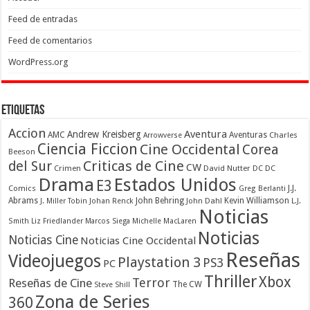
Feed de entradas
Feed de comentarios
WordPress.org
Etiquetas
Accion
Aventura
Andrew Kreisberg
AMC
Aventuras
Charles
Arrowverse
Ciencia Ficcion
Cine Occidental
Corea
Beeson
Criticas de Cine
del Sur
CW
Crimen
David Nutter
DC
DC
Drama
Estados Unidos
E3
Comics
J.J.
Greg Berlanti
Abrams
John Behring
Kevin Williamson
J. Miller Tobin
Johan Renck
John Dahl
L.J.
Noticias
Smith
Liz Friedlander
Marcos Siega
Michelle MacLaren
Noticias
Noticias Cine
Noticias Cine Occidental
Reseñas
Videojuegos
Playstation 3
PS3
PC
Thriller
Xbox
Terror
Reseñas de Cine
The CW
Steve Shill
Zona de Series
360