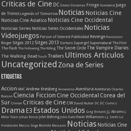
Criticas de Cine
DC
Fringe
Juego
Dexter
Doramas
Homeland
Noticias
Noticias Cine
de Tronos
Legends of Tomorrow
Noticias Cine Occidental
Noticias Cine Asiatico
Noticias
Noticias Series
Noticias Series Occidentales
Videojuegos
Revenge
Person of Interest
Publicidad
Revolution
Sitges 2013
Sitges 2012
Ringer
Supergirl
Supernatural
Sorteos
The Firm
The Vampire Diaries
The Secret Circle
The Flash
The Following
The Killing
Ultimos Articulos
Trailers
The Walking Dead
Touch
Uncategorized
Zona de Series
Etiquetas
Accion
Aventura
Andrew Kreisberg
AMC
Aventuras
Charles
Arrowverse
Ciencia Ficcion
Cine Occidental
Corea del
Beeson
Criticas de Cine
Sur
CW
Crimen
David Nutter
DC
DC Comics
Drama
Estados Unidos
E3
J.J. Abrams
Greg Berlanti
J.
John Behring
Kevin Williamson
Miller Tobin
Johan Renck
John Dahl
L.J. Smith
Liz
Noticias
Noticias Cine
Friedlander
Marcos Siega
Michelle MacLaren