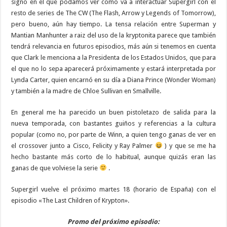
signo en el que podamos ver como va a interactuar Supergirl con el
resto de series de The CW (The Flash, Arrow y Legends of Tomorrow),
pero bueno, aún hay tiempo. La tensa relación entre Superman y
Mantian Manhunter a raiz del uso de la kryptonita parece que también
tendrá relevancia en futuros episodios, más aún si tenemos en cuenta
que Clark le menciona a la Presidenta de los Estados Unidos, que para
el que no lo sepa aparecerá próximamente y estará interpretada por
Lynda Carter, quien encarnó en su día a Diana Prince (Wonder Woman)
y también a la madre de Chloe Sullivan en Smallville.
En general me ha parecido un buen pistoletazo de salida para la
nueva temporada, con bastantes guiños y referencias a la cultura
popular (como no, por parte de Winn, a quien tengo ganas de ver en
el crossover junto a Cisco, Felicity y Ray Palmer
) y que se me ha
hecho bastante más corto de lo habitual, aunque quizás eran las
ganas de que volviese la serie
.
Supergirl vuelve el próximo martes 18 (horario de España) con el
episodio «The Last Children of Krypton».
Promo del próximo episodio: