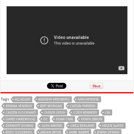
Tags
ALI ADLER
ANDREW KREISBERG
ARROWVERSE
BRIANA VENSKUS
BRIT MORGAN
CAITLIN PARRISH
CALISTA FLOCKHART
CHYLER LEIGH
CODY KENNEDY
CW
DAVID HAREWOOD
DC
DEAN CAIN
DEREK SIMON
DERMOTT DOWNS
GLEN WINTER
GREG BERLANTI
HELEN SLATER
IDDO GOLDBERG
JAIDAN JIRON
JAMIE BABBIT
JENNA DEWAN