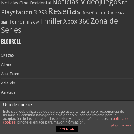
Noticias Videojuegos
Noticias Cine Occidental
PC
Reseñas
Playstation 3
PS3
Reseñas de Cine
Steve
Zona de
Thriller
Xbox 360
Terror
The CW
Shill
Series
Blogroll
5KageS
Allzine
Asia-Team
Asia-Vip
Asiateca
Aullidos
Uso de cookies
Blog Visual
Este sitio web utiliza cookies para que usted tenga la mejor experiencia de
usuario. Si continúa navegando está dando su consentimiento para la
aceptación de las mencionadas cookies y la aceptación de nuestra
política de
Casa Asia
cookies
, pinche el enlace para mayor información.
plugin cookies
Chowfan Blog
ACEPTAR