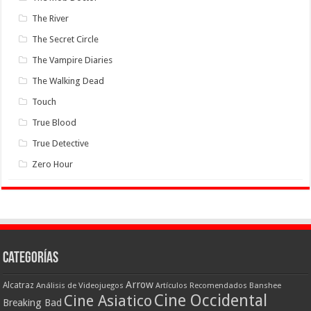
The River
The Secret Circle
The Vampire Diaries
The Walking Dead
Touch
True Blood
True Detective
Zero Hour
Categorías
Arrow
Alcatraz
Análisis de Videojuegos
Artículos Recomendados
Banshee
Cine Occidental
Cine Asiatico
Breaking Bad