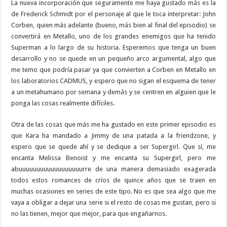
La nueva incorporación que seguramente me haya gustado más es la
de Frederick Schmidt por el personaje al que le toca interpretar: John
Corben, quien más adelante (bueno, más bien al final del episodio) se
convertirá en Metallo, uno de los grandes enemigos que ha tenido
Superman a lo largo de su historia. Esperemos que tenga un buen
desarrollo y no se quede en un pequeño arco argumental, algo que
me temo que podría pasar ya que convierten a Corben en Metallo en
los laboratorios CADMUS, y espero que no sigan el esquema de tener
a un metahumano por semana y demás y se centren en alguien que le
ponga las cosas realmente difíciles.
Otra de las cosas que más me ha gustado en este primer episodio es
que Kara ha mandado a Jimmy de una patada a la friendzone, y
espero que se quede ahí y se dedique a ser Supergirl. Que sí, me
encanta Melissa Benoist y me encanta su Supergirl, pero me
abuuuuuuuuuuuuuuuuuurre de una manera demasiado exagerada
todos estos romances de críos de quince años que se traen en
muchas ocasiones en series de este tipo. No es que sea algo que me
vaya a obligar a dejar una serie si el resto de cosas me gustan, pero si
no las tienen, mejor que mejor, para que engañarnos.