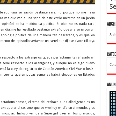
Se
 dejado una sensación bastante rara, no porque no me haya
a vez que veo a una serie de este estilo meterse en un jardín
pinión) se ha metido: La política. Si bien no es nada raro
Arch
oy en día, me ha resultado bastante extraño que una serie con un
Arch
 apología política de una manera tan descarada, y es que en
nto del episodio veríamos un cartel que dijese «Vote Hillary»
Cate
mp respecto a los extranjeros queda perfectamente reflejado en
a serie respecto a los alienigenas, y aunque no es algo nuevo
Cate
stá la «Ley de registro» de Capitán America: Civil War o los X-
en cuenta que en pocas semanas habrá elecciones en Estados
Anun
 estadounidenses, el tema del rechazo a los alienigenas es un
extrapolar al racismo que se vive hoy en día en el mundo, y es
 mostrar. Incluso vemos a Supergirl caer en los prejuicios,