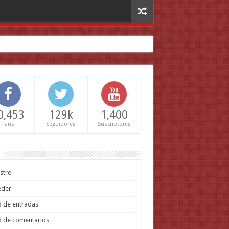
0,453
129k
1,400
Fans
Seguidores
Suscriptores
stro
eder
 de entradas
 de comentarios