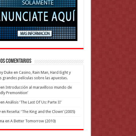
mos Comentarios
my Duke
en
Casino, Rain Man, Hard Eight y
s grandes películas sobre las apuestas.
en
Introducción al maravilloso mundo de
dly Premonition’
en
Análisis ‘The Last Of Us: Parte II’
y
en
Reseña: ‘The King and the Clown’ (2005)
ena
en
A Better Tomorrow (2010)