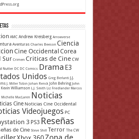
dPress.org
etas
cion
Andrew Kreisberg
AMC
Arrowverse
Ciencia
ntura
Aventuras
Charles Beeson
ccion
Cine Occidental
Corea
Criticas de Cine
l Sur
CW
Crimen
Drama
E3
d Nutter
DC
DC Comics
tados Unidos
J.J.
Greg Berlanti
ams
John Behring
J. Miller Tobin
Johan Renck
John
Kevin Williamson
L.J. Smith
Liz Friedlander
Marcos
Noticias
a
Michelle MacLaren
icias Cine
Noticias Cine Occidental
ticias Videojuegos
PC
Reseñas
aystation 3
PS3
Terror
eñas de Cine
The CW
Steve Shill
Zona de
riller
Xbox 360