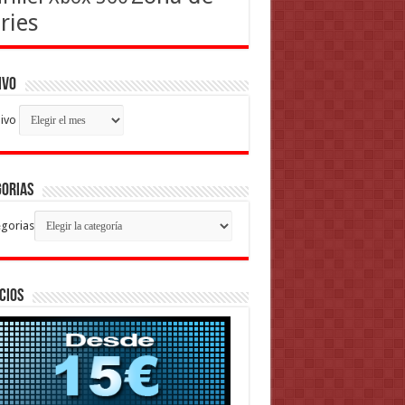
ries
ivo
ivo
gorias
gorias
cios