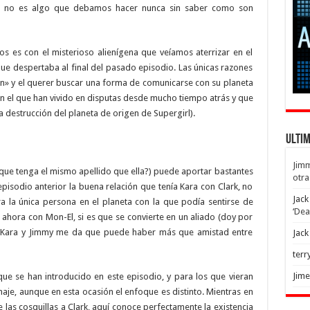
e no es algo que debamos hacer nunca sin saber como son
os es con el misterioso alienígena que veíamos aterrizar en el
que despertaba al final del pasado episodio. Las únicas razones
ón» y el querer buscar una forma de comunicarse con su planeta
n el que han vivido en disputas desde mucho tiempo atrás y que
 destrucción del planeta de origen de Supergirl).
Ulti
Jim
 que tenga el mismo apellido que ella?) puede aportar bastantes
otra
 episodio anterior la buena relación que tenía Kara con Clark, no
Jack
a la única persona en el planeta con la que podía sentirse de
‘Dea
r ahora con Mon-El, si es que se convierte en un aliado (doy por
de Kara y Jimmy me da que puede haber más que amistad entre
Jack
terr
Jim
ue se han introducido en este episodio, y para los que vieran
naje, aunque en esta ocasión el enfoque es distinto. Mientras en
e las cosquillas a Clark, aquí conoce perfectamente la existencia