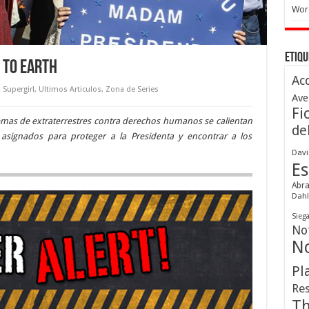
Wor
Etiqu
 to Earth
Ac
,
Supergirl
,
Ultimos Articulos
,
Zona de Series
Ave
Fi
lemas de extraterrestres contra derechos humanos se calientan
de
 asignados para proteger a la Presidenta y encontrar a los
Davi
Es
Abr
Dahl
Sieg
Not
No
Pl
Res
Th