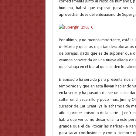
correctamente junto al resto de humanos, pe
humana, habrá que esperar para ver si s
aprovechándose del entusiasmo de Supergir
Por último, y no menos importante, está la 
de Marte y que nos deja tan descolocados c
de parejas, dado que es de suponer que de
veamos convertida en una nueva aliada del
que trabaja en el bar al que acuden los alien
El episodio ha servido para presentarnos a 
temporada y que en esta llevan haciendo v
en la serie, y ha pasado de ser un secunda
soltar un chascarrillo y poco más. Jimmy 
sucesor de Cat Grant (ya la echamos de me
año el primer episodio de la serie…) enfrent
habrá que ver como desarrollan a este per
grande que el de «tocar las narices» a Ka
para sacar conclusiones y como siempre di