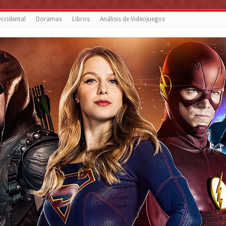
ccidental
Doramas
Libros
Análisis de Videojuegos