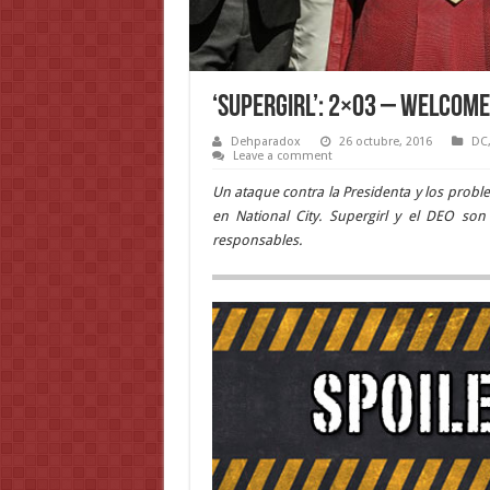
‘Supergirl’: 2×03 – Welcome
Dehparadox
26 octubre, 2016
DC
Leave a comment
Un ataque contra la Presidenta y los prob
en National City. Supergirl y el DEO son
responsables.