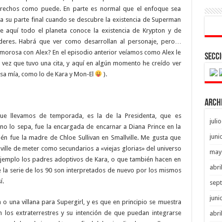
derechos como puede. En parte es normal que el enfoque sea
ta su parte final cuando se descubre la existencia de Superman
 aquí todo el planeta conoce la existencia de Krypton y de
oderes. Habrá que ver como desarrollan al personaje, pero…
amorosa con Alex? En el episodio anterior veíamos como Alex le
Secci
 vez que tuvo una cita, y aquí en algún momento he creído ver
cosa mía, como lo de Kara y Mon-El
).
Arch
que llevamos de temporada, es la de la Presidenta, que es
juli
 no lo sepa, fue la encargada de encarnar a Diana Prince en la
juni
én fue la madre de Chloe Sullivan en Smallville. Me gusta que
lville de meter como secundarios a «viejas glorias» del universo
may
jemplo los padres adoptivos de Kara, o que también hacen en
abri
 la serie de los 90 son interpretados de nuevo por los mismos
í.
sep
juni
a o una villana para Supergirl, y es que en principio se muestra
 los extraterrestres y su intención de que puedan integrarse
abri