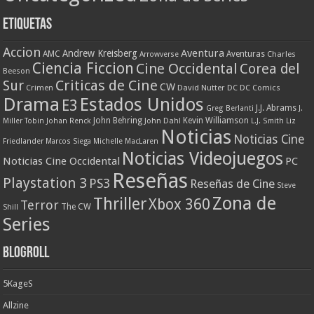
Etiquetas
Accion
Aventura
Andrew Kreisberg
AMC
Aventuras
Charles
Arrowverse
Ciencia Ficcion
Cine Occidental
Corea del
Beeson
Criticas de Cine
Sur
CW
Crimen
David Nutter
DC
DC Comics
Drama
Estados Unidos
E3
J.J. Abrams
Greg Berlanti
J.
John Behring
Kevin Williamson
Miller Tobin
Johan Renck
John Dahl
L.J. Smith
Liz
Noticias
Noticias Cine
Friedlander
Marcos Siega
Michelle MacLaren
Noticias Videojuegos
Noticias Cine Occidental
PC
Reseñas
Playstation 3
PS3
Reseñas de Cine
Steve
Zona de
Thriller
Xbox 360
Terror
The CW
Shill
Series
Blogroll
5KageS
Allzine