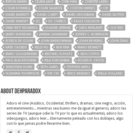
BYRON MANN
CELINA JADE
CHIN HAN
CHRISTIE LAING
COLIN DONNELL
COLIN SALMON
COLTON HAYNES
CW
DAVID BARRETT
DAVID CUBITT
DAVID GROSSMAN
DAVID NUTTER
DAVID RAMSEY
DC
DC COMICS
EAGLE EGILSSON
EMILY BETT RICKARDS
EUGENE LIPINSKI
GREG BERLANTI
GUY BEE
JAMEY SHERIDAN
JANINA GAVANKAR
JEFFREY C. ROBINSON
JESSICA DE GOUW
JOHN BARROWMAN
JOHN BEHRING
JOHN DAHL
KATIE CASSIDY
KELLY HU
KEN FINK
MANU BENNETT
MARC GUGGENHEIM
MICHAEL SCHULTZ
NICK COPUS
PAUL BLACKTHORNE
RILA FUKUSHIMA
ROGER R. CROSS
SEBASTIAN DUNN
SETH GABEL
STEPHEN AMELL
SUSANNA THOMPSON
THE CW
VINCE MISIANO
WILLA HOLLAND
About Dehparadox
Adoro el cine (Asiático, Occidental, thrillers, dramas, cine negro, acción,
entretenimiento... mientras sea bueno me da igual el genero), adoro las
series de TV (aunque odie la TV por lo que es actualmente), adoro los
videojuegos, adoro leer... Eternamente peleado con los doblajes, algo
con lo que jamas podre llevarme bien.