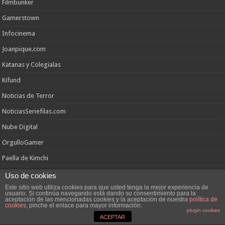
Filmbunker
Gamerstown
Infocinema
Joanpique.com
Katanas y Colegialas
Kifund
Noticias de Terror
NoticiasSeriefilas.com
Nube Digital
OrgulloGamer
Paella de Kimchi
Pais de los Juegos
Uso de cookies
Este sitio web utiliza cookies para que usted tenga la mejor experiencia de
PS3XLAVENA
usuario. Si continúa navegando está dando su consentimiento para la
aceptación de las mencionadas cookies y la aceptación de nuestra
política de
Psicocine
cookies
, pinche el enlace para mayor información.
plugin cookies
ACEPTAR
Seriesdebolsillo