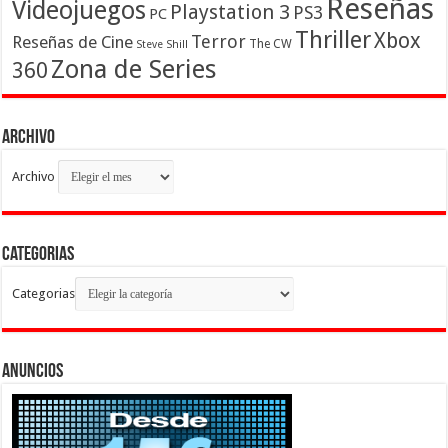
Reseñas
Videojuegos
Playstation 3
PS3
PC
Thriller
Xbox
Terror
Reseñas de Cine
The CW
Steve Shill
Zona de Series
360
Archivo
Archivo
Categorias
Categorias
Anuncios