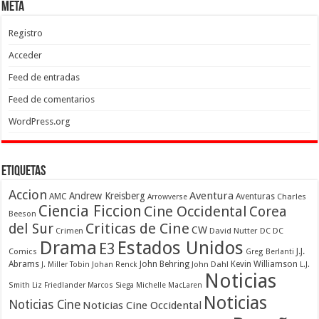
Meta
Registro
Acceder
Feed de entradas
Feed de comentarios
WordPress.org
Etiquetas
Accion
Aventura
Andrew Kreisberg
AMC
Aventuras
Charles
Arrowverse
Ciencia Ficcion
Cine Occidental
Corea
Beeson
Criticas de Cine
del Sur
CW
Crimen
David Nutter
DC
DC
Drama
Estados Unidos
E3
Comics
J.J.
Greg Berlanti
Abrams
John Behring
Kevin Williamson
J. Miller Tobin
Johan Renck
John Dahl
L.J.
Noticias
Smith
Liz Friedlander
Marcos Siega
Michelle MacLaren
Noticias
Noticias Cine
Noticias Cine Occidental