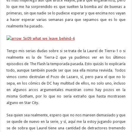
es más mujeriego aún que Bruce Wayne, para que engañarnos), pero
lo que me ha sorprendido es que suelten la bomba así de buenas a
primeras, sin que nadie se lo pudiese esperar y que encima nos vayan
a hacer esperar varias semanas para que sepamos que es lo que
realmente ha pasado.
Tengo mis serias dudas sobre si se trata de la Laurel de Tierra-1 o si
realmente es la de Tierra-2 que ya pudimos ver en los últimos
episodios de The Flash la temporada pasada. Esto quizás lo explicaría
todo, aunque también puede ser que sea ella misma revivida. Todos
vimos como destruían el Pozo de Lazaro, sí, pero para el que no lo
sepa, en los cómics de DC hay multitud de ellos, no solo uno, incluso
en algunos arcos argumentales muestran como hay pozos en la
misma Gotham, por lo que no sería extraño que hasta mostrasen
alguno en Star City.
Sea quien sea realmente, espero que no nos mareen demasiado y que
se quede de nuevo en la serie, y sí, aquí me la estoy jugando porque
se de sobra que Laurel tiene una cantidad de detractores tremendo