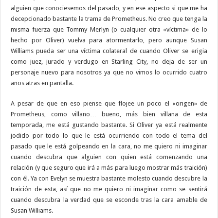
alguien que conociesemos del pasado, y en ese aspecto si que me ha
decepcionado bastante la trama de Prometheus. No creo que tenga la
misma fuerza que Tommy Merlyn (o cualquier otra «víctima» de lo
hecho por Oliver) vuelva para atormentarlo, pero aunque Susan
Williams pueda ser una víctima colateral de cuando Oliver se erigia
como juez, jurado y verdugo en Starling City, no deja de ser un
personaje nuevo para nosotros ya que no vimos lo ocurrido cuatro
años atras en pantalla.
A pesar de que en eso piense que flojee un poco el «origen» de
Prometheus, como villano… bueno, más bien villana de esta
temporada, me está gustando bastante. Si Oliver ya está realmente
jodido por todo lo que le está ocurriendo con todo el tema del
pasado que le está golpeando en la cara, no me quiero ni imaginar
cuando descubra que alguien con quien está comenzando una
relación (y que seguro que irá a más para luego mostrar más traición)
con él. Ya con Evelyn se muestra bastante molesto cuando descubre la
traición de esta, así que no me quiero ni imaginar como se sentirá
cuando descubra la verdad que se esconde tras la cara amable de
Susan Williams.