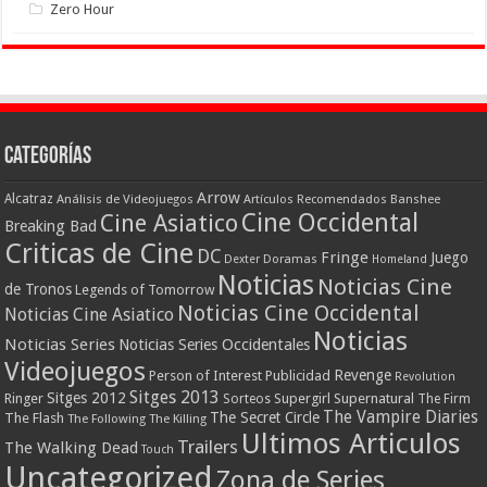
Zero Hour
Categorías
Arrow
Alcatraz
Análisis de Videojuegos
Artículos Recomendados
Banshee
Cine Occidental
Cine Asiatico
Breaking Bad
Criticas de Cine
DC
Fringe
Juego
Dexter
Doramas
Homeland
Noticias
Noticias Cine
de Tronos
Legends of Tomorrow
Noticias Cine Occidental
Noticias Cine Asiatico
Noticias
Noticias Series
Noticias Series Occidentales
Videojuegos
Revenge
Person of Interest
Publicidad
Revolution
Sitges 2013
Sitges 2012
Ringer
Supergirl
Supernatural
Sorteos
The Firm
The Vampire Diaries
The Secret Circle
The Flash
The Following
The Killing
Ultimos Articulos
Trailers
The Walking Dead
Touch
Uncategorized
Zona de Series