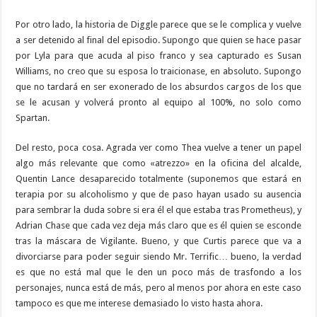
Por otro lado, la historia de Diggle parece que se le complica y vuelve
a ser detenido al final del episodio. Supongo que quien se hace pasar
por Lyla para que acuda al piso franco y sea capturado es Susan
Williams, no creo que su esposa lo traicionase, en absoluto. Supongo
que no tardará en ser exonerado de los absurdos cargos de los que
se le acusan y volverá pronto al equipo al 100%, no solo como
Spartan.
Del resto, poca cosa. Agrada ver como Thea vuelve a tener un papel
algo más relevante que como «atrezzo» en la oficina del alcalde,
Quentin Lance desaparecido totalmente (suponemos que estará en
terapia por su alcoholismo y que de paso hayan usado su ausencia
para sembrar la duda sobre si era él el que estaba tras Prometheus), y
Adrian Chase que cada vez deja más claro que es él quien se esconde
tras la máscara de Vigilante. Bueno, y que Curtis parece que va a
divorciarse para poder seguir siendo Mr. Terrific… bueno, la verdad
es que no está mal que le den un poco más de trasfondo a los
personajes, nunca está de más, pero al menos por ahora en este caso
tampoco es que me interese demasiado lo visto hasta ahora.