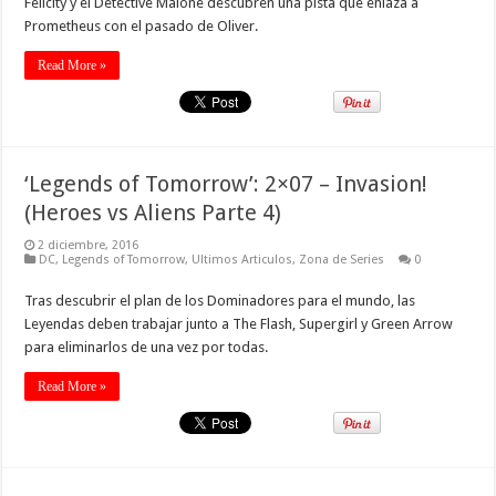
Felicity y el Detective Malone descubren una pista que enlaza a
Prometheus con el pasado de Oliver.
Read More »
‘Legends of Tomorrow’: 2×07 – Invasion!
(Heroes vs Aliens Parte 4)
2 diciembre, 2016
DC
,
Legends of Tomorrow
,
Ultimos Articulos
,
Zona de Series
0
Tras descubrir el plan de los Dominadores para el mundo, las
Leyendas deben trabajar junto a The Flash, Supergirl y Green Arrow
para eliminarlos de una vez por todas.
Read More »