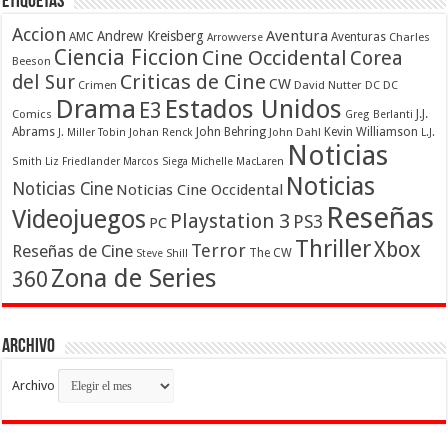
Etiquetas
Accion
Aventura
Andrew Kreisberg
AMC
Aventuras
Charles
Arrowverse
Ciencia Ficcion
Cine Occidental
Corea
Beeson
Criticas de Cine
del Sur
CW
Crimen
David Nutter
DC
DC
Drama
Estados Unidos
E3
Comics
J.J.
Greg Berlanti
Abrams
John Behring
Kevin Williamson
J. Miller Tobin
Johan Renck
John Dahl
L.J.
Noticias
Smith
Liz Friedlander
Marcos Siega
Michelle MacLaren
Noticias
Noticias Cine
Noticias Cine Occidental
Reseñas
Videojuegos
Playstation 3
PS3
PC
Thriller
Xbox
Terror
Reseñas de Cine
The CW
Steve Shill
Zona de Series
360
Archivo
Archivo