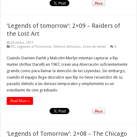
‘Legends of tomorrow’: 2×09 – Raiders of
the Lost Art
26 enero, 2017
DC
,
Legends of Tomorrow
,
Ultimos Articulos
,
Zona de Series
0
Cuando Damien Darhk y Malcolm Merlyn intentan capturar a Rip
Hunter (Arthur Darvill) en 1967, crean una Aberración suficientemente
grande como para llamar la atención de las Leyendas. Sin embargo,
cuando el equipo llega descubre que Rip no tiene recuerdos de su
pasado debido a las derivas temporales y simplemente es un
estudiante de cine graduado.
Read More »
‘Legends of Tomorrow’: 2×08 – The Chicago