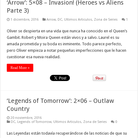
‘Arrow’: 5×08 – Invasion! (Heroes vs Aliens
Parte 3)
1 diciembre, 2016
Arrow
,
DC
,
Ultimos Articulos
,
Zona de Series
1
Oliver se despierta en una vida que nunca ha conocido en el Queen’s
Gambit. Robert y Moira Queen están vivos y a salvo. Laurel es su
amada prometida y su boda es inminente. Todo parece perfecto,
pero Oliver empieza a notar pequeñas imperfecciones que le hacen
cuestionar esa nueva realidad.
Read More »
‘Legends of Tomorrow’: 2×06 – Outlaw
Country
20 noviembre, 2016
DC
,
Legends of Tomorrow
,
Ultimos Articulos
,
Zona de Series
0
Las Leyendas están todavía recuperándose de las noticias de que su