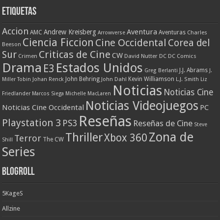
Etiquetas
Accion
Aventura
Andrew Kreisberg
AMC
Aventuras
Charles
Arrowverse
Ciencia Ficcion
Cine Occidental
Corea del
Beeson
Criticas de Cine
Sur
CW
Crimen
David Nutter
DC
DC Comics
Drama
Estados Unidos
E3
J.J. Abrams
Greg Berlanti
J.
John Behring
Kevin Williamson
Miller Tobin
Johan Renck
John Dahl
L.J. Smith
Liz
Noticias
Noticias Cine
Friedlander
Marcos Siega
Michelle MacLaren
Noticias Videojuegos
Noticias Cine Occidental
PC
Reseñas
Playstation 3
PS3
Reseñas de Cine
Steve
Zona de
Thriller
Xbox 360
Terror
The CW
Shill
Series
Blogroll
5KageS
Allzine