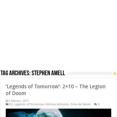
Tag Archives:
Stephen Amell
‘Legends of Tomorrow’: 2×10 – The Legion
of Doom
2 febrero, 2017
DC
,
Legends of Tomorrow
,
Ultimos Articulos
,
Zona de Series
0