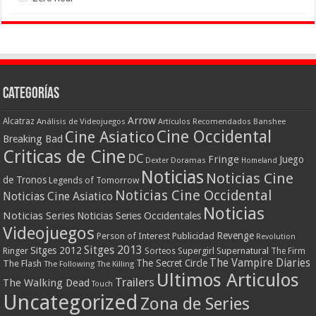
Categorías
Arrow
Alcatraz
Análisis de Videojuegos
Artículos Recomendados
Banshee
Cine Occidental
Cine Asiatico
Breaking Bad
Criticas de Cine
DC
Fringe
Juego
Dexter
Doramas
Homeland
Noticias
Noticias Cine
de Tronos
Legends of Tomorrow
Noticias Cine Occidental
Noticias Cine Asiatico
Noticias
Noticias Series
Noticias Series Occidentales
Videojuegos
Revenge
Person of Interest
Publicidad
Revolution
Sitges 2013
Sitges 2012
Ringer
Supergirl
Supernatural
Sorteos
The Firm
The Vampire Diaries
The Secret Circle
The Flash
The Following
The Killing
Ultimos Articulos
Trailers
The Walking Dead
Touch
Uncategorized
Zona de Series