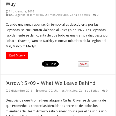
Way
11 diciembre, 2016
DC
,
Legends of Tomorrow
,
Ultimos Articulos
,
Zona de Series
0
Cuando una nueva aberración temporal es descubierta por las
Leyendas, se encuentran viajando al Chicago de 1927. Las Leyendas
rápidamente se dan cuenta de que todo es una trampa dispuesta por
Eobard Thawne, Damien Darhk y el nuevo miembro de la Legión del
Mal, Malcolm Merlyn.
Read More »
‘Arrow’: 5×09 – What We Leave Behind
9 diciembre, 2016
Arrow
,
DC
,
Ultimos Articulos
,
Zona de Series
0
Después de que Prometheus ataque a Curtis, Oliver se da cuenta de
que Prometheus conoce las identidades secretas de todos los
miembros del Team Arrow y está planeando ir a por ellos uno a uno.