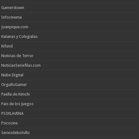
Gamerstown
Infocinema
Joanpique.com
Katanas y Colegialas
Kifund
Noticias de Terror
NoticiasSeriefilas.com
Nube Digital
OrgulloGamer
Paella de Kimchi
Pais de los Juegos
PS3XLAVENA
Psicocine
Seriesdebolsillo