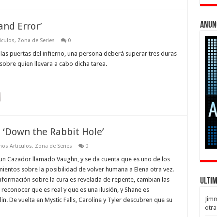
and Error’
Anun
iculos
,
Zona de Series
0
las puertas del infierno, una persona deberá superar tres duras
sobre quien llevara a cabo dicha tarea.
 ‘Down the Rabbit Hole’
mos Articulos
,
Zona de Series
0
n un Cazador llamado Vaughn, y se da cuenta que es uno de los
ientos sobre la posibilidad de volver humana a Elena otra vez.
formación sobre la cura es revelada de repente, cambian las
Ulti
reconocer que es real y que es una ilusión, y Shane es
Jim
n. De vuelta en Mystic Falls, Caroline y Tyler descubren que su
otra