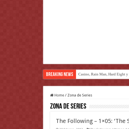
Breaking News
Introducción al maravilloso mu
Home
/
Zona de Series
Zona de Series
The Following – 1×05: ‘The 