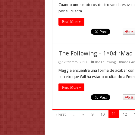
Cuando unos moteros destrozan el festival d
por su cuenta.
Read More »
The Following – 1×04: ‘Mad 
12 febrero, 2013
The Following
,
Ultimos Ar
Maggie encuentra una forma de acabar con 
secreto que Will ha estado ocultando a Emm
Read More »
11
« First
...
«
9
10
12