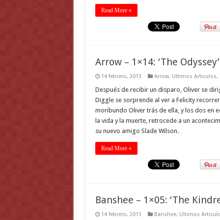
Read More »
Arrow – 1×14: ‘The Odyssey’
14 febrero, 2013
Arrow
,
Ultimos Articulos
,
Después de recibir un disparo, Oliver se dir
Diggle se sorprende al ver a Felicity recorre
moribundo Oliver trás de ella, y los dos en e
la vida y la muerte, retrocede a un acontecim
su nuevo amigo Slade Wilson.
Read More »
Banshee – 1×05: ‘The Kindr
14 febrero, 2013
Banshee
,
Ultimos Articul