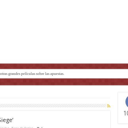
ndo de ‘Deadly Premonition’
1
Siege’