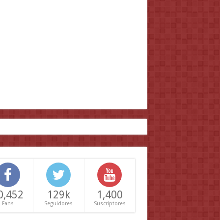
0,452
129k
1,400
Fans
Seguidores
Suscriptores