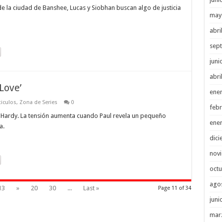
e la ciudad de Banshee, Lucas y Siobhan buscan algo de justicia
may
abri
sep
juni
abri
Love’
ene
ticulos
,
Zona de Series
0
febr
Hardy. La tensión aumenta cuando Paul revela un pequeño
ene
a.
dici
nov
octu
ago
13
»
20
30
...
Last »
Page 11 of 34
juni
mar