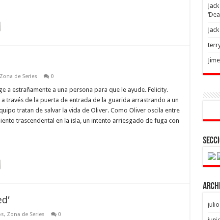
Jack
‘Dea
Jack
terr
Jim
Zona de Series
0
ige a estrañamente a una persona para que le ayude. Felicity.
r a través de la puerta de entrada de la guarida arrastrando a un
quipo tratan de salvar la vida de Oliver. Como Oliver oscila entre
iento trascendental en la isla, un intento arriesgado de fuga con
Secci
Arch
ed’
juli
os
,
Zona de Series
0
juni