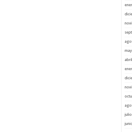
ene
dici
nov
sep
ago
may
abri
ene
dici
nov
octu
ago
juli
juni