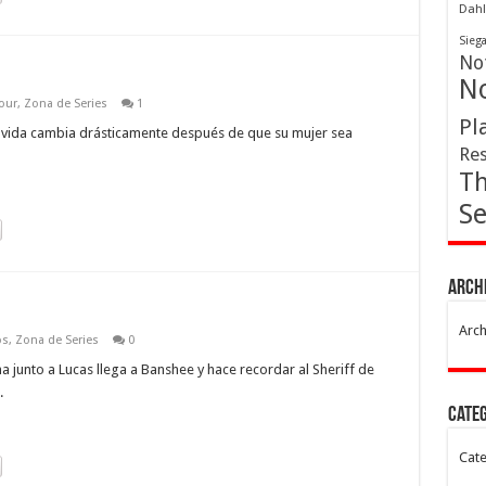
Dahl
Sieg
Not
No
our
,
Zona de Series
1
Pl
uya vida cambia drásticamente después de que su mujer sea
Res
Th
Se
Arch
Arch
os
,
Zona de Series
0
 junto a Lucas llega a Banshee y hace recordar al Sheriff de
.
Cate
Cate