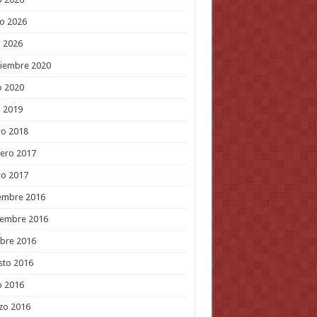
o 2026
l 2026
tiembre 2020
o 2020
l 2019
ro 2018
ero 2017
ro 2017
embre 2016
iembre 2016
bre 2016
sto 2016
o 2016
zo 2016