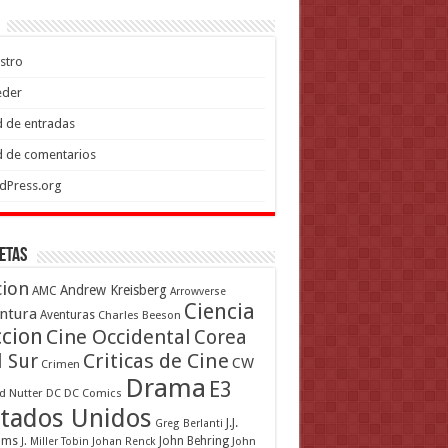
stro
eder
 de entradas
 de comentarios
dPress.org
etas
cion
Andrew Kreisberg
AMC
Arrowverse
Ciencia
ntura
Aventuras
Charles Beeson
ccion
Cine Occidental
Corea
Criticas de Cine
l Sur
CW
Crimen
Drama
E3
d Nutter
DC
DC Comics
tados Unidos
J.J.
Greg Berlanti
ams
John Behring
J. Miller Tobin
Johan Renck
John