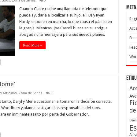
ticulos
,
Zona de Series
0
Meta
Cuando Claire recibe una llamada de telefono que
puede ayudarla a localizar a su hijo, el FBI y Ryan
Regi
Hardy se ponen en marcha, lo que causa el pánico en
la granja. Mientras, Joe Carroll busca en su antigua
Acc
abogada una mensajera para sus nuevos planes.
Feed
Read More »
Feed
Wor
Etiqu
Home’
Ac
s Articulos
,
Zona de Series
0
Ave
 tanto, Daryl y Merle cuestionan si tomaron la decisión correcta.
Fi
n Woodbury y planea castigar a los responsables del caos.
de
para un inminente asalto por parte del Gobernador.
Davi
Es
Abr