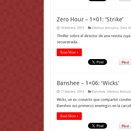
Zero Hour – 1×01: ‘Strike’
18 febrero, 2013
Ultimos Articulos
,
Zero H
Thriller sobre el director de una revista c
secuestrada.
Read More »
Banshee – 1×06: ‘Wicks’
17 febrero, 2013
Banshee
,
Ultimos Articul
Wicks, un ex-convicto que compartió condena
Banshee sus primeros enemigos en la carcel
Read More »