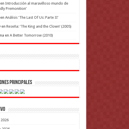
en
Introducción al maravilloso mundo de
dly Premonition’
en
Análisis ‘The Last Of Us: Parte II’
y
en
Reseña: ‘The King and the Clown’ (2005)
ena
en
A Better Tomorrow (2010)
ones Principales
ivo
o 2026
o 2026