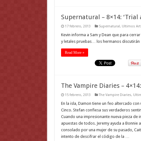
Supernatural – 8×14: ‘Trial 
17 febrero, 2013
Supernatural
,
Ultimos Art
Kevin informa a Sam y Dean que para cerrar 
y letales pruebas… los hermanos discutirán 
Read More »
The Vampire Diaries – 4×14:
15 febrero, 2013
The Vampire Diaries
,
Ulti
En la isla, Damon tiene un feo altercado co
Cinco. Stefan confiesa sus verdaderos sentim
Cuando una impresionante nueva pieza de in
apuestas de todos. Jeremy ayuda a Bonnie a 
consolado por una mujer de su pasado, Caitli
intento de descifrar el código de la …