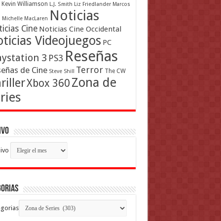
Kevin Williamson
L.J. Smith
Liz Friedlander
Marcos
Noticias
a
Michelle MacLaren
icias Cine
Noticias Cine Occidental
ticias Videojuegos
PC
Reseñas
aystation 3
PS3
Terror
eñas de Cine
The CW
Steve Shill
Zona de
riller
Xbox 360
ries
ivo
ivo
gorias
gorias