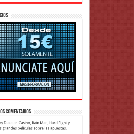
cios
mos Comentarios
my Duke
en
Casino, Rain Man, Hard Eight y
s grandes películas sobre las apuestas.