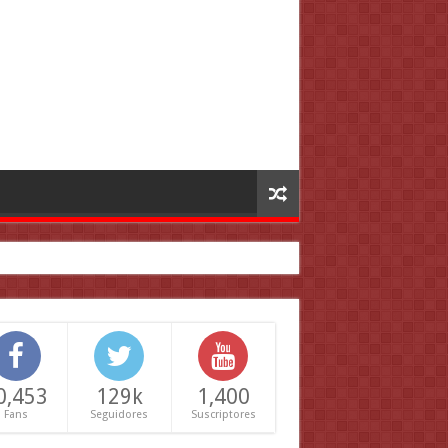
0,453
129k
1,400
Fans
Seguidores
Suscriptores