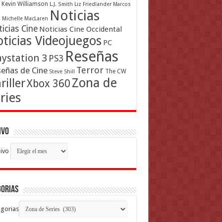
Kevin Williamson
L.J. Smith
Liz Friedlander
Marcos
Noticias
a
Michelle MacLaren
icias Cine
Noticias Cine Occidental
ticias Videojuegos
PC
Reseñas
aystation 3
PS3
Terror
eñas de Cine
The CW
Steve Shill
Zona de
riller
Xbox 360
ries
ivo
ivo
gorias
gorias