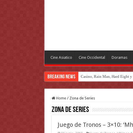
Cine Asiatico
Cine Occidental
Doramas
Breaking News
Casino, Rain Man, Hard Eight y o
Introducción al maravilloso mu
Home
/
Zona de Series
Zona de Series
Juego de Tronos – 3×10: ‘Mh