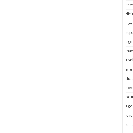
ene
dici
nov
sep
ago
may
abri
ene
dici
nov
octu
ago
juli
juni