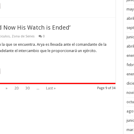
may
abri
d Now His Watch is Ended’
sep
ticulos
,
Zona de Series
0
juni
n la que se encuentra. Arya es llevada ante el comandante de la
abri
delante el intercambio que le proporcionará un ejército.
ene
febr
ene
dici
»
20
30
...
Last »
Page 9 of 34
nov
octu
ago
juni
mar