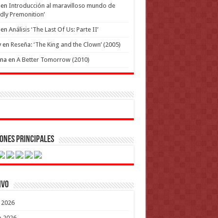
en
Introducción al maravilloso mundo de
dly Premonition’
en
Análisis ‘The Last Of Us: Parte II’
y
en
Reseña: ‘The King and the Clown’ (2005)
ena
en
A Better Tomorrow (2010)
ones Principales
ivo
o 2026
o 2026