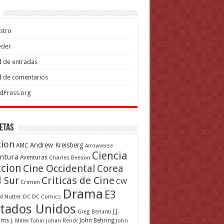
stro
eder
 de entradas
 de comentarios
dPress.org
etas
cion
Andrew Kreisberg
AMC
Arrowverse
Ciencia
ntura
Aventuras
Charles Beeson
ccion
Cine Occidental
Corea
Criticas de Cine
l Sur
CW
Crimen
Drama
E3
d Nutter
DC
DC Comics
tados Unidos
J.J.
Greg Berlanti
ams
John Behring
J. Miller Tobin
Johan Renck
John