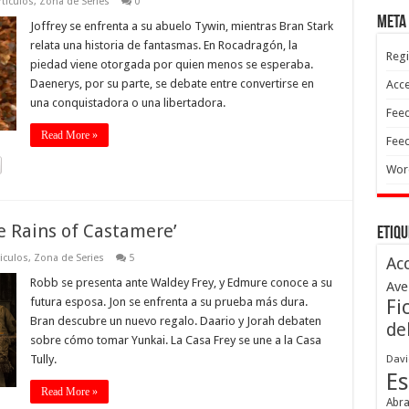
ticulos
,
Zona de Series
0
Meta
Joffrey se enfrenta a su abuelo Tywin, mientras Bran Stark
relata una historia de fantasmas. En Rocadragón, la
Regi
piedad viene otorgada por quien menos se esperaba.
Daenerys, por su parte, se debate entre convertirse en
Acc
una conquistadora o una libertadora.
Feed
Read More »
Feed
Wor
e Rains of Castamere’
Etiqu
iculos
,
Zona de Series
5
Ac
Robb se presenta ante Waldey Frey, y Edmure conoce a su
Ave
futura esposa. Jon se enfrenta a su prueba más dura.
Fi
Bran descubre un nuevo regalo. Daario y Jorah debaten
de
sobre cómo tomar Yunkai. La Casa Frey se une a la Casa
Tully.
Davi
Es
Read More »
Abr