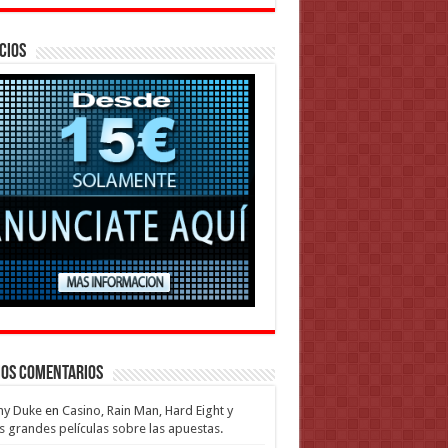
cios
mos Comentarios
my Duke
en
Casino, Rain Man, Hard Eight y
s grandes películas sobre las apuestas.