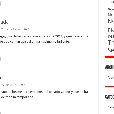
Dahl
Sieg
Not
No
rada
Pl
,
Zona de Series
0
Res
’, una de las series revelaciones de 2011, y que pese a una
Th
ado con un episodio final realmente brillante.
Se
Arch
a
Arch
ona de Series
4
 uno de los mejores estrenos del pasado Otoño y que no ha
Cate
o de toda la temporada.
Cate