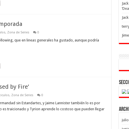
Jack
‘Dea
Jack
emporada
terr
ulos
,
Zona de Series
0
Jim
lowing, que en lineas generales ha gustado, aunque podría
Secci
sed by Fire’
ticulos
,
Zona de Series
0
ermandad sin Estandartes, y Jaime Lannister también lo es por
Arch
b es traicionado y Tyrion aprende lo costoso que pueden llegar
juli
juni