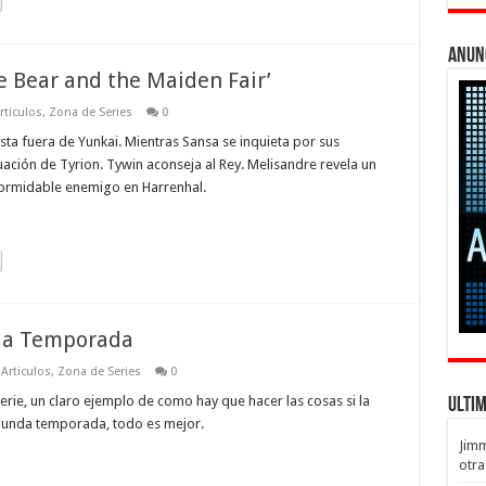
Anun
e Bear and the Maiden Fair’
rticulos
,
Zona de Series
0
sta fuera de Yunkai. Mientras Sansa se inquieta por sus
tuación de Tyrion. Tywin aconseja al Rey. Melisandre revela un
 formidable enemigo en Harrenhal.
nda Temporada
Articulos
,
Zona de Series
0
ie, un claro ejemplo de como hay que hacer las cosas si la
Ulti
gunda temporada, todo es mejor.
Jim
otra