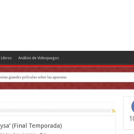
Libros
Análisis de Videojuegos
tras grandes películas sobre las apuestas.
ndo de ‘Deadly Premonition’
1
ysa’ (Final Temporada)