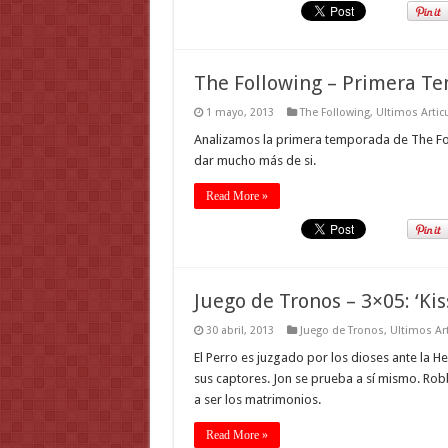
The Following – Primera T
1 mayo, 2013
The Following
,
Ultimos Artic
Analizamos la primera temporada de The Fol
dar mucho más de si.
Read More »
Juego de Tronos – 3×05: ‘Kis
30 abril, 2013
Juego de Tronos
,
Ultimos Ar
El Perro es juzgado por los dioses ante la H
sus captores. Jon se prueba a sí mismo. Rob
a ser los matrimonios.
Read More »