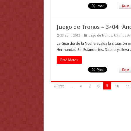
Juego de Tronos – 3×04: ‘An
23 abril, 2013
Juego de Tronos
,
Ultimos Ar
La Guardia de la Noche evalúa la situación e
Hermandad Sin Estandartes. Daenerys lleva a
Read More »
9
« First
...
«
7
8
10
11