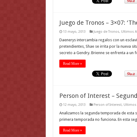
Juego de Tronos – 3×07: ‘Th
13 mayo, 2013
Juego de Tronos
,
Ultimos A
Daenerys intercambia regalos con un esclavi
pretendientes, Shae se irrita por la nueva si
secreto a Gendry. Brienne se enfrenta a un
Read More »
Person of Interest – Segu
12 mayo, 2013
Person of Interest
,
Ultimos 
Analizamos la segunda temporada de esta ser
primera temporada no funciona. En esta se
Read More »