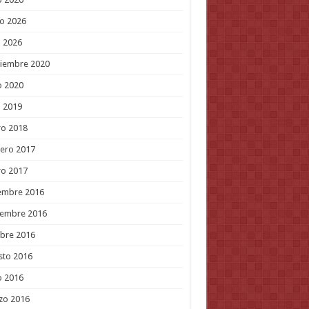
o 2026
l 2026
tiembre 2020
o 2020
l 2019
ro 2018
ero 2017
ro 2017
embre 2016
iembre 2016
bre 2016
sto 2016
o 2016
zo 2016