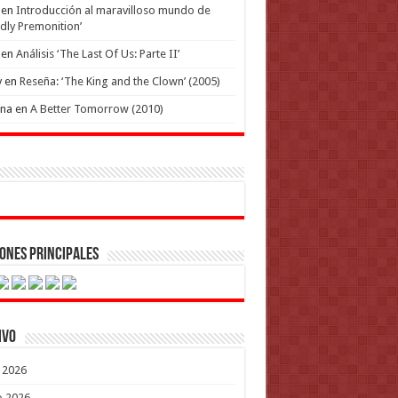
en
Introducción al maravilloso mundo de
dly Premonition’
en
Análisis ‘The Last Of Us: Parte II’
y
en
Reseña: ‘The King and the Clown’ (2005)
ena
en
A Better Tomorrow (2010)
ones Principales
ivo
o 2026
o 2026