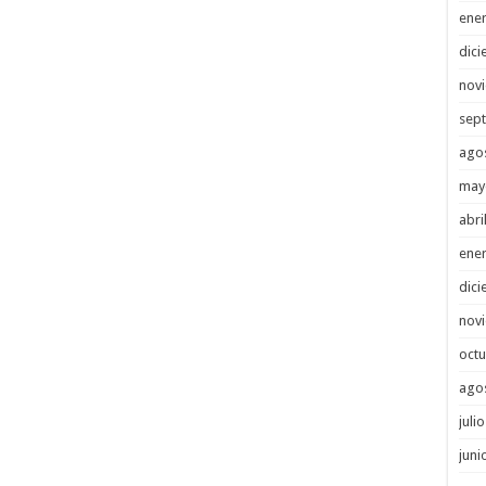
ene
dici
nov
sep
ago
may
abri
ene
dici
nov
octu
ago
juli
juni