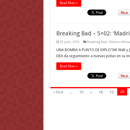
Read More »
Breaking Bad – 5×02: ‘Madri
23 julio, 2012
Breaking Bad
,
Ultimos Artic
UNA BOMBA A PUNTO DE EXPLOTAR Walt y Jes
DEA da seguimiento a nuevas pistas en su in
Read More »
20
« First
...
10
«
18
19