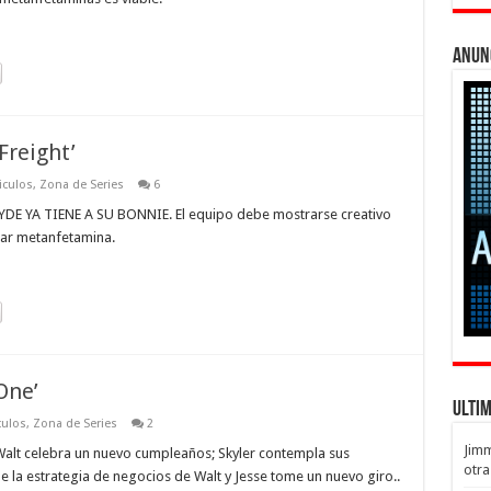
Anun
Freight’
iculos
,
Zona de Series
6
E YA TIENE A SU BONNIE. El equipo debe mostrarse creativo
nar metanfetamina.
One’
Ulti
culos
,
Zona de Series
2
Jim
lt celebra un nuevo cumpleaños; Skyler contempla sus
otra
 la estrategia de negocios de Walt y Jesse tome un nuevo giro..