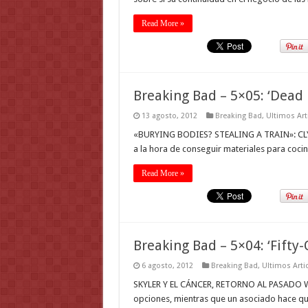
Read More »
Breaking Bad – 5×05: ‘Dead 
13 agosto, 2012
Breaking Bad
,
Ultimos Art
«BURYING BODIES? STEALING A TRAIN»: CLYD
a la hora de conseguir materiales para coci
Read More »
Breaking Bad – 5×04: ‘Fifty-
6 agosto, 2012
Breaking Bad
,
Ultimos Arti
SKYLER Y EL CÁNCER, RETORNO AL PASADO Wa
opciones, mientras que un asociado hace que