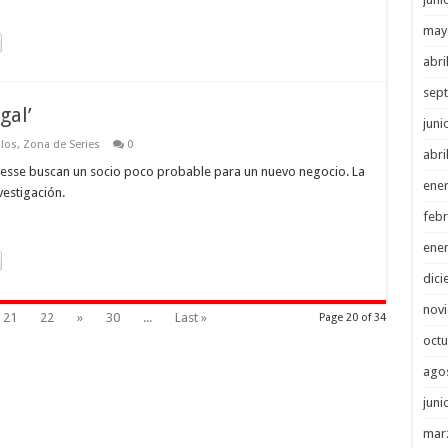
may
abri
sep
gal’
juni
ulos
,
Zona de Series
0
abri
se buscan un socio poco probable para un nuevo negocio. La
ene
vestigación.
febr
ene
dici
nov
21
22
»
30
...
Last »
Page 20 of 34
octu
ago
juni
mar