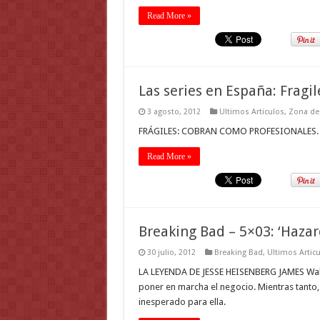
Read More »
Las series en España: Fragi
3 agosto, 2012
Ultimos Articulos
,
Zona de 
FRÁGILES: COBRAN COMO PROFESIONALES.
Read More »
Breaking Bad – 5×03: ‘Hazar
30 julio, 2012
Breaking Bad
,
Ultimos Artic
LA LEYENDA DE JESSE HEISENBERG JAMES Walt 
poner en marcha el negocio. Mientras tanto,
inesperado para ella.