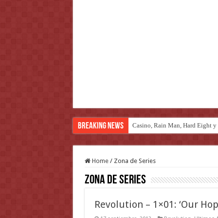
Breaking News
Casino, Rain Man, Hard Eight y o
Introducción al maravilloso mu
Home
/
Zona de Series
Zona de Series
Revolution – 1×01: ‘Our Hop