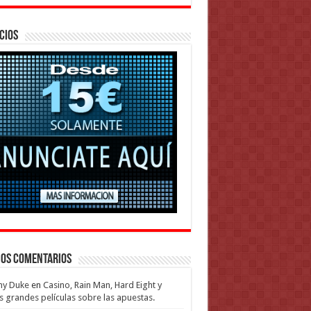
cios
mos Comentarios
my Duke
en
Casino, Rain Man, Hard Eight y
s grandes películas sobre las apuestas.