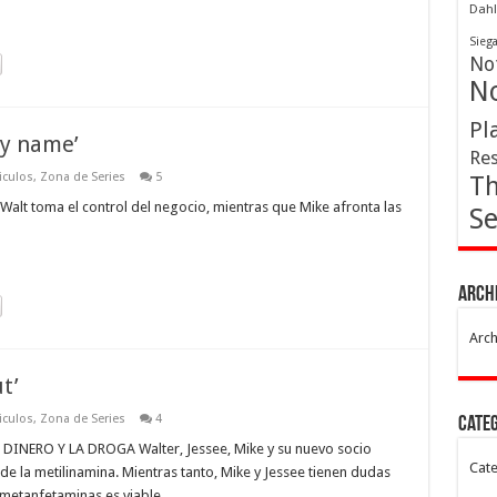
Dahl
Sieg
Not
No
Pl
my name’
Res
iculos
,
Zona de Series
5
Th
t toma el control del negocio, mientras que Mike afronta las
Se
Arch
Arch
t’
iculos
,
Zona de Series
4
Cate
NERO Y LA DROGA Walter, Jessee, Mike y su nuevo socio
Cate
de la metilinamina. Mientras tanto, Mike y Jessee tienen dudas
 metanfetaminas es viable.