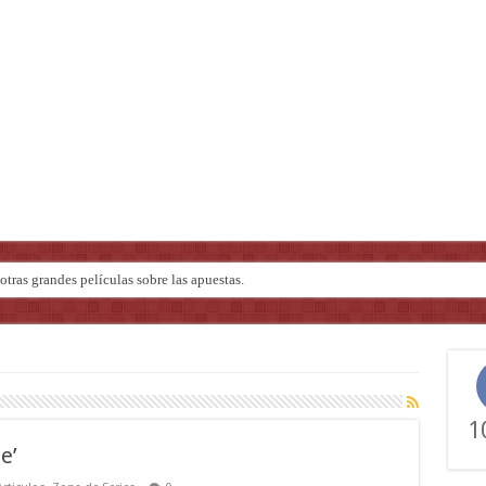
tras grandes películas sobre las apuestas.
ndo de ‘Deadly Premonition’
1
e’