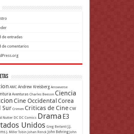
stro
eder
 de entradas
 de comentarios
dPress.org
etas
cion
Andrew Kreisberg
AMC
Arrowverse
Ciencia
ntura
Aventuras
Charles Beeson
ccion
Cine Occidental
Corea
Criticas de Cine
l Sur
CW
Crimen
Drama
E3
d Nutter
DC
DC Comics
tados Unidos
J.J.
Greg Berlanti
ams
John Behring
J. Miller Tobin
Johan Renck
John