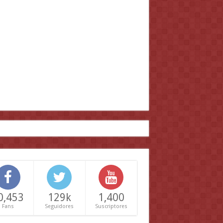
0,453
129k
1,400
Fans
Seguidores
Suscriptores