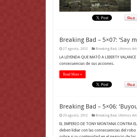
Breaking Bad – 5×07: ‘Say 
27 agosto, 2012
Breaking Bad
,
Ultimos Art
LA LEYENDA QUE MATÓ A LIBERTY VALANCE Wal
consecuencias de sus acciones.
Read More »
Breaking Bad – 5×06: ‘Buyou
20 agosto, 2012
Breaking Bad
,
Ultimos Art
EL IMPERIO DE TONY MONTANA CONTRA EL DI
deben lidiar con las consecuencias del robo 
sobre si su continuidad en el negocio de las