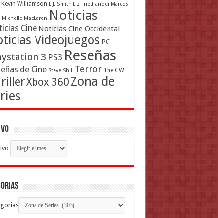
Kevin Williamson
L.J. Smith
Liz Friedlander
Marcos
Noticias
a
Michelle MacLaren
icias Cine
Noticias Cine Occidental
ticias Videojuegos
PC
Reseñas
aystation 3
PS3
Terror
eñas de Cine
The CW
Steve Shill
Zona de
riller
Xbox 360
ries
ivo
ivo
gorias
gorias