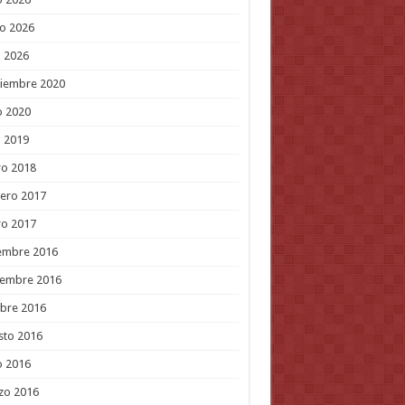
o 2026
l 2026
tiembre 2020
o 2020
l 2019
ro 2018
ero 2017
ro 2017
embre 2016
iembre 2016
bre 2016
sto 2016
o 2016
zo 2016