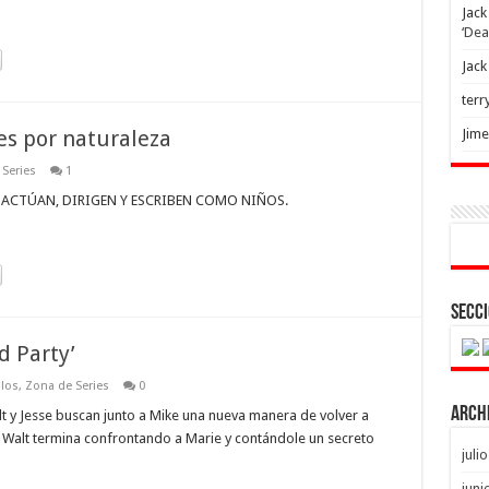
Jack
‘Dea
Jack
terr
les por naturaleza
Jim
Series
1
 ACTÚAN, DIRIGEN Y ESCRIBEN COMO NIÑOS.
Secci
d Party’
ulos
,
Zona de Series
0
Arch
y Jesse buscan junto a Mike una nueva manera de volver a
 Walt termina confrontando a Marie y contándole un secreto
juli
juni