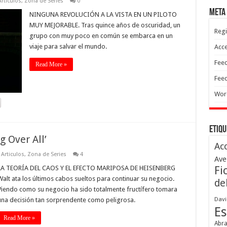
rticulos
,
Zona de Series
0
Meta
NINGUNA REVOLUCIÓN A LA VISTA EN UN PILOTO
MUY MEJORABLE. Tras quince años de oscuridad, un
Regi
grupo con muy poco en común se embarca en un
viaje para salvar el mundo.
Acc
Feed
Read More »
Feed
Wor
Etiqu
g Over All’
Ac
Articulos
,
Zona de Series
4
Ave
LA TEORÍA DEL CAOS Y EL EFECTO MARIPOSA DE HEISENBERG
Fi
Walt ata los últimos cabos sueltos para continuar su negocio.
de
Viendo como su negocio ha sido totalmente fructífero tomara
Davi
una decisión tan sorprendente como peligrosa.
Es
Read More »
Abr