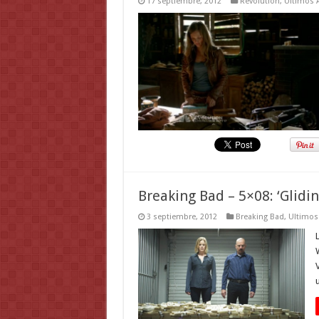
17 septiembre, 2012
Revolution
,
Ultimos A
Breaking Bad – 5×08: ‘Glidin
3 septiembre, 2012
Breaking Bad
,
Ultimos 