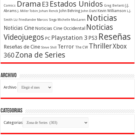
Drama
Estados Unidos
E3
Comics
J.J.
Greg Berlanti
Abrams
John Behring
Kevin Williamson
J. Miller Tobin
Johan Renck
John Dahl
L.J.
Noticias
Smith
Liz Friedlander
Marcos Siega
Michelle MacLaren
Noticias
Noticias Cine
Noticias Cine Occidental
Reseñas
Videojuegos
Playstation 3
PS3
PC
Thriller
Xbox
Terror
Reseñas de Cine
The CW
Steve Shill
Zona de Series
360
Archivo
Archivo
Categorias
Categorias