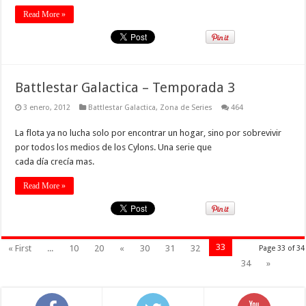
Read More »
Battlestar Galactica – Temporada 3
3 enero, 2012
Battlestar Galactica
,
Zona de Series
464
La flota ya no lucha solo por encontrar un hogar, sino por sobrevivir
por todos los medios de los Cylons. Una serie que
cada día crecía mas.
Read More »
33
« First
...
10
20
«
30
31
32
Page 33 of 34
34
»