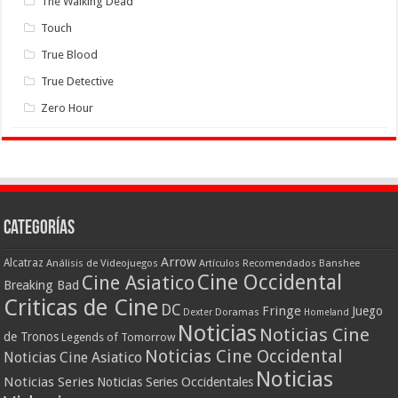
The Walking Dead
Touch
True Blood
True Detective
Zero Hour
Categorías
Arrow
Alcatraz
Análisis de Videojuegos
Artículos Recomendados
Banshee
Cine Occidental
Cine Asiatico
Breaking Bad
Criticas de Cine
DC
Fringe
Juego
Dexter
Doramas
Homeland
Noticias
Noticias Cine
de Tronos
Legends of Tomorrow
Noticias Cine Occidental
Noticias Cine Asiatico
Noticias
Noticias Series
Noticias Series Occidentales