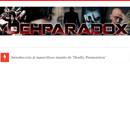
Introducción al maravilloso mundo de ‘Deadly Premonition’