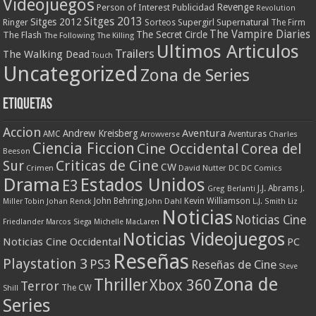
Videojuegos
Revenge
Person of Interest
Publicidad
Revolution
Sitges 2013
Sitges 2012
Ringer
Supergirl
Supernatural
Sorteos
The Firm
The Vampire Diaries
The Secret Circle
The Flash
The Following
The Killing
Ultimos Articulos
Trailers
The Walking Dead
Touch
Uncategorized
Zona de Series
Etiquetas
Accion
Aventura
Andrew Kreisberg
AMC
Aventuras
Charles
Arrowverse
Ciencia Ficcion
Cine Occidental
Corea del
Beeson
Criticas de Cine
Sur
CW
Crimen
David Nutter
DC
DC Comics
Drama
Estados Unidos
E3
J.J. Abrams
Greg Berlanti
J.
John Behring
Kevin Williamson
Miller Tobin
Johan Renck
John Dahl
L.J. Smith
Liz
Noticias
Noticias Cine
Friedlander
Marcos Siega
Michelle MacLaren
Noticias Videojuegos
Noticias Cine Occidental
PC
Reseñas
Playstation 3
PS3
Reseñas de Cine
Steve
Zona de
Thriller
Xbox 360
Terror
The CW
Shill
Series