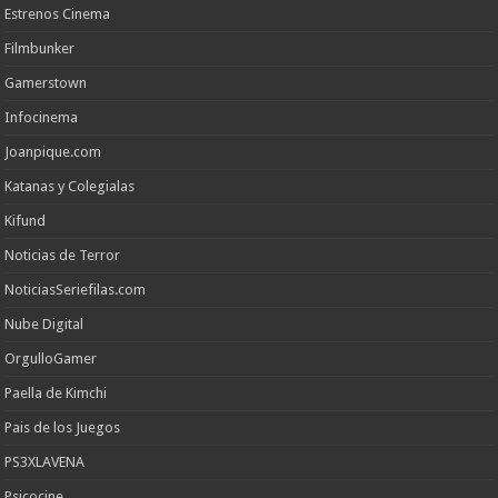
Estrenos Cinema
Filmbunker
Gamerstown
Infocinema
Joanpique.com
Katanas y Colegialas
Kifund
Noticias de Terror
NoticiasSeriefilas.com
Nube Digital
OrgulloGamer
Paella de Kimchi
Pais de los Juegos
PS3XLAVENA
Psicocine