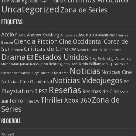
Trailers
The Walking Dead
Touch
Uncategorized
Zona de Series
Etiquetas
Accion
Aventura
Andrew Kreisberg
AMC
Aventuras
Charles
Arrowverse
Ciencia Ficcion
Cine Occidental
Corea del
Beeson
Criticas de Cine
Sur
CW
Crimen
David Nutter
DC
DC Comics
Drama
Estados Unidos
E3
J.J. Abrams
Greg Berlanti
J.
John Behring
Kevin Williamson
Miller Tobin
Johan Renck
John Dahl
L.J. Smith
Liz
Noticias
Noticias Cine
Friedlander
Marcos Siega
Michelle MacLaren
Noticias Videojuegos
Noticias Cine Occidental
PC
Reseñas
Playstation 3
PS3
Reseñas de Cine
Steve
Zona de
Thriller
Xbox 360
Terror
The CW
Shill
Series
Blogroll
5KageS