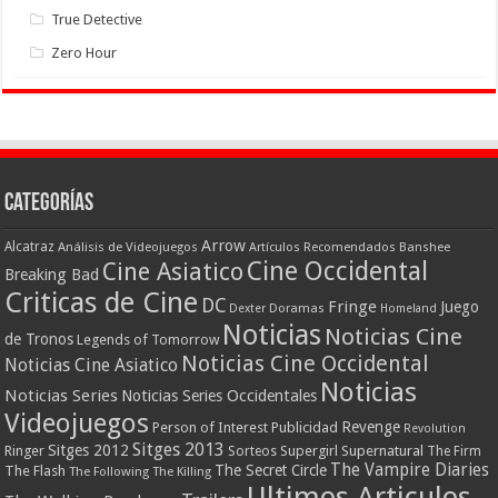
True Detective
Zero Hour
Categorías
Arrow
Alcatraz
Análisis de Videojuegos
Artículos Recomendados
Banshee
Cine Occidental
Cine Asiatico
Breaking Bad
Criticas de Cine
DC
Fringe
Juego
Dexter
Doramas
Homeland
Noticias
Noticias Cine
de Tronos
Legends of Tomorrow
Noticias Cine Occidental
Noticias Cine Asiatico
Noticias
Noticias Series
Noticias Series Occidentales
Videojuegos
Revenge
Person of Interest
Publicidad
Revolution
Sitges 2013
Sitges 2012
Ringer
Supergirl
Supernatural
Sorteos
The Firm
The Vampire Diaries
The Secret Circle
The Flash
The Following
The Killing
Ultimos Articulos