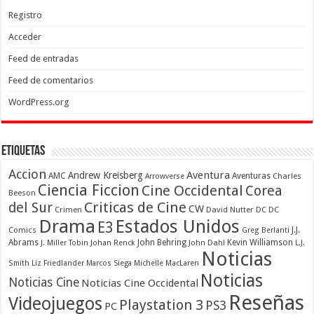
Registro
Acceder
Feed de entradas
Feed de comentarios
WordPress.org
Etiquetas
Accion
Aventura
Andrew Kreisberg
AMC
Aventuras
Charles
Arrowverse
Ciencia Ficcion
Cine Occidental
Corea
Beeson
Criticas de Cine
del Sur
CW
Crimen
David Nutter
DC
DC
Drama
Estados Unidos
E3
Comics
J.J.
Greg Berlanti
Abrams
John Behring
Kevin Williamson
J. Miller Tobin
Johan Renck
John Dahl
L.J.
Noticias
Smith
Liz Friedlander
Marcos Siega
Michelle MacLaren
Noticias
Noticias Cine
Noticias Cine Occidental
Reseñas
Videojuegos
Playstation 3
PS3
PC