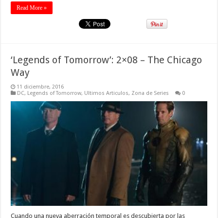
Read More »
‘Legends of Tomorrow’: 2×08 – The Chicago
Way
11 diciembre, 2016
DC
,
Legends of Tomorrow
,
Ultimos Articulos
,
Zona de Series
0
Cuando una nueva aberración temporal es descubierta por las