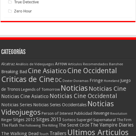
True Detective
Zero Hour
Categorías
Arrow
Alcatraz
Análisis de Videojuegos
Artículos Recomendados
Banshee
Cine Occidental
Cine Asiatico
Breaking Bad
Criticas de Cine
DC
Fringe
Juego
Dexter
Doramas
Homeland
Noticias
Noticias Cine
de Tronos
Legends of Tomorrow
Noticias Cine Occidental
Noticias Cine Asiatico
Noticias
Noticias Series
Noticias Series Occidentales
Videojuegos
Revenge
Person of Interest
Publicidad
Revolution
Sitges 2013
Sitges 2012
Ringer
Supergirl
Supernatural
Sorteos
The Firm
The Vampire Diaries
The Secret Circle
The Flash
The Following
The Killing
Ultimos Articulos
Trailers
The Walking Dead
Touch