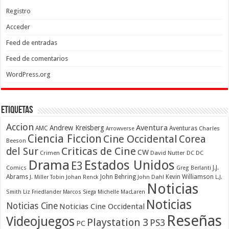
Registro
Acceder
Feed de entradas
Feed de comentarios
WordPress.org
Etiquetas
Accion
Aventura
Andrew Kreisberg
AMC
Aventuras
Charles
Arrowverse
Ciencia Ficcion
Cine Occidental
Corea
Beeson
Criticas de Cine
del Sur
CW
Crimen
David Nutter
DC
DC
Drama
Estados Unidos
E3
Comics
J.J.
Greg Berlanti
Abrams
John Behring
Kevin Williamson
J. Miller Tobin
Johan Renck
John Dahl
L.J.
Noticias
Smith
Liz Friedlander
Marcos Siega
Michelle MacLaren
Noticias
Noticias Cine
Noticias Cine Occidental
Reseñas
Videojuegos
Playstation 3
PS3
PC