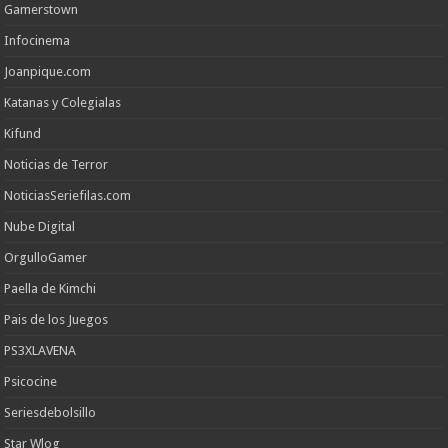
Gamerstown
Infocinema
Joanpique.com
Katanas y Colegialas
Kifund
Noticias de Terror
NoticiasSeriefilas.com
Nube Digital
OrgulloGamer
Paella de Kimchi
Pais de los Juegos
PS3XLAVENA
Psicocine
Seriesdebolsillo
Star Wlog