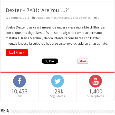
Dexter – 7×01: ‘Are You….?’
2 octubre, 2012
Dexter
,
Ultimos Articulos
,
Zona de Series
0
Vuelve Dexter tras casi 9 meses de espera y ese increíble cliffhanger
con el que nos dejo. Después de ser testigo de como su hermano
mataba a Travis Marshall, debra intenta reconciliarse con Dexter
mientas le pesa la culpa de haberse visto involucrada en un asesinato.
Read More »
10,453
129k
1,400
Fans
Seguidores
Suscriptores
Meta