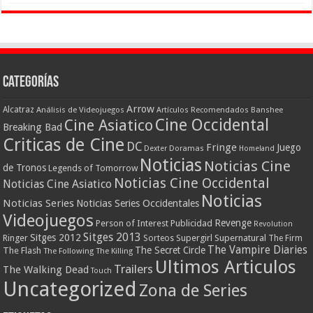
Categorías
Arrow
Alcatraz
Análisis de Videojuegos
Artículos Recomendados
Banshee
Cine Occidental
Cine Asiatico
Breaking Bad
Criticas de Cine
DC
Fringe
Juego
Dexter
Doramas
Homeland
Noticias
Noticias Cine
de Tronos
Legends of Tomorrow
Noticias Cine Occidental
Noticias Cine Asiatico
Noticias
Noticias Series
Noticias Series Occidentales
Videojuegos
Revenge
Person of Interest
Publicidad
Revolution
Sitges 2013
Sitges 2012
Ringer
Supergirl
Supernatural
Sorteos
The Firm
The Vampire Diaries
The Secret Circle
The Flash
The Following
The Killing
Ultimos Articulos
Trailers
The Walking Dead
Touch
Uncategorized
Zona de Series